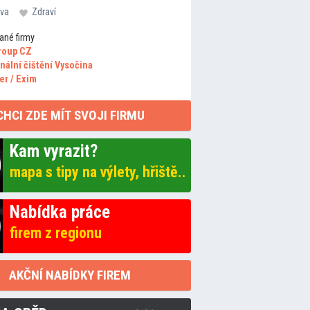
va
Zdraví
ané firmy
roup CZ
nální čištění Vysočina
er / Exim
CHCI ZDE MÍT SVOJI FIRMU
Kam vyrazit?
mapa s tipy na výlety, hřiště..
Nabídka práce
firem z regionu
AKČNÍ NABÍDKY FIREM