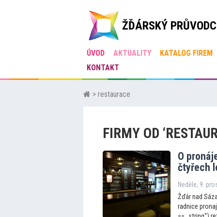
ŽĎÁRSKÝ PRŮVODC
ÚVOD
AKTUALITY
KATALOG FIREM
KONTAKT
> restaurace
FIRMY OD ‘RESTAU
O pronáj
čtyřech 
Neděle, 9. pr
Žďár nad Sázav
radnice pronaj
== „string“) ret