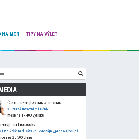
 NA MOR.
TIPY NA VÝLET
MEDIA
Čtěte a inzerujte v našich novinách
Kulturně inzertní měsíčník
měsíčně 17 400 výtisků
Inzerujte na facebooku
Město Žďár nad Sázavou-pronájmy,prodeje,koupě
více než 25 500 členů