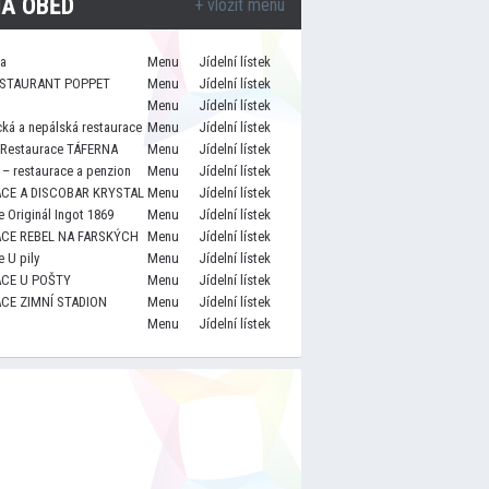
A OBĚD
+ vložit menu
za
Menu
Jídelní lístek
STAURANT POPPET
Menu
Jídelní lístek
Menu
Jídelní lístek
cká a nepálská restaurace
Menu
Jídelní lístek
 Restaurace TÁFERNA
Menu
Jídelní lístek
– restaurace a penzion
Menu
Jídelní lístek
CE A DISCOBAR KRYSTAL
Menu
Jídelní lístek
 Originál Ingot 1869
Menu
Jídelní lístek
CE REBEL NA FARSKÝCH
Menu
Jídelní lístek
 U pily
Menu
Jídelní lístek
CE U POŠTY
Menu
Jídelní lístek
CE ZIMNÍ STADION
Menu
Jídelní lístek
Menu
Jídelní lístek