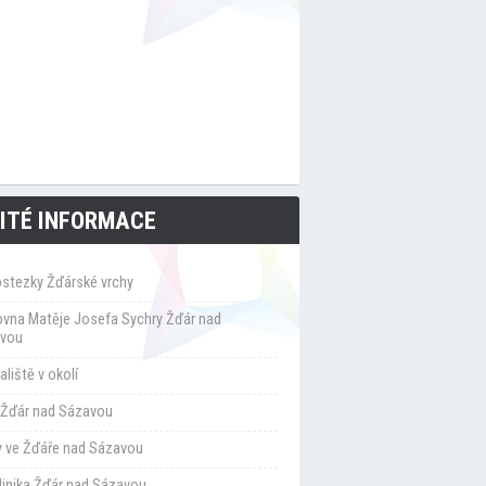
ITÉ INFORMACE
ostezky Žďárské vrchy
ovna Matěje Josefa Sychry Žďár nad
vou
liště v okolí
Žďár nad Sázavou
y ve Žďáře nad Sázavou
klinika Žďár nad Sázavou