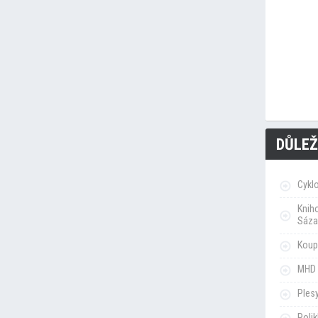
DŮLEŽ
Cykl
Knih
Sáza
Koupa
MHD 
Ples
Poli