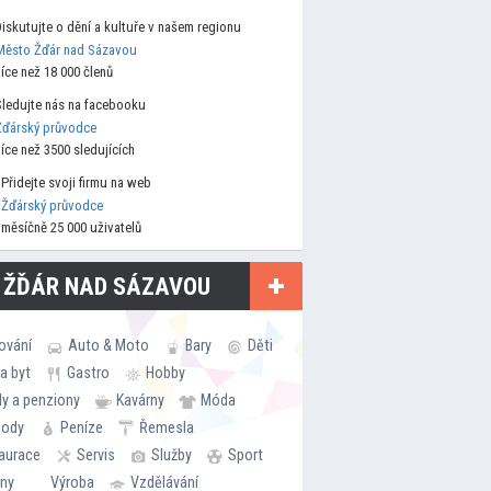
Diskutujte o dění a kultuře v našem regionu
Město Žďár nad Sázavou
více než 18 000 členů
Sledujte nás na facebooku
Žďárský průvodce
více než 3500 sledujících
Přidejte svoji firmu na web
Žďárský průvodce
měsíčně 25 000 uživatelů
 ŽĎÁR NAD SÁZAVOU
ování
Auto & Moto
Bary
Děti
a byt
Gastro
Hobby
ly a penziony
Kavárny
Móda
hody
Peníze
Řemesla
aurace
Servis
Služby
Sport
rny
Výroba
Vzdělávání