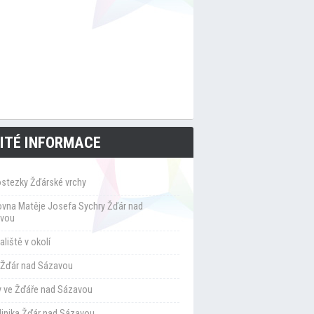
ITÉ INFORMACE
ostezky Žďárské vrchy
ovna Matěje Josefa Sychry Žďár nad
vou
liště v okolí
Žďár nad Sázavou
y ve Žďáře nad Sázavou
klinika Žďár nad Sázavou