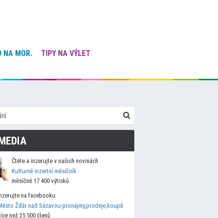
 NA MOR.
TIPY NA VÝLET
MEDIA
Čtěte a inzerujte v našich novinách
Kulturně inzertní měsíčník
měsíčně 17 400 výtisků
Inzerujte na facebooku
Město Žďár nad Sázavou-pronájmy,prodeje,koupě
více než 25 500 členů