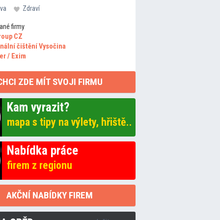
va
Zdraví
ané firmy
roup CZ
nální čištění Vysočina
er / Exim
CHCI ZDE MÍT SVOJI FIRMU
Kam vyrazit?
mapa s tipy na výlety, hřiště..
Nabídka práce
firem z regionu
AKČNÍ NABÍDKY FIREM