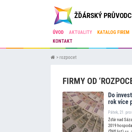
ŽĎÁRSKÝ PRŮVODC
ÚVOD
AKTUALITY
KATALOG FIREM
KONTAKT
> rozpocet
FIRMY OD ‘ROZPOC
Do invest
rok více
Pátek, 21. pr
Žďár nad Sáza
2019 hospodaři
($NfI.list) == „