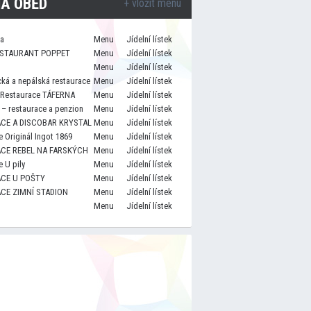
A OBĚD
+ vložit menu
za
Menu
Jídelní lístek
STAURANT POPPET
Menu
Jídelní lístek
Menu
Jídelní lístek
cká a nepálská restaurace
Menu
Jídelní lístek
 Restaurace TÁFERNA
Menu
Jídelní lístek
– restaurace a penzion
Menu
Jídelní lístek
CE A DISCOBAR KRYSTAL
Menu
Jídelní lístek
 Originál Ingot 1869
Menu
Jídelní lístek
CE REBEL NA FARSKÝCH
Menu
Jídelní lístek
 U pily
Menu
Jídelní lístek
CE U POŠTY
Menu
Jídelní lístek
CE ZIMNÍ STADION
Menu
Jídelní lístek
Menu
Jídelní lístek