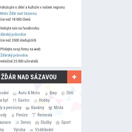
Diskutujte o dění a kultuře v našem regionu
Město Žďár nad Sázavou
více než 18 000 členů
Sledujte nás na facebooku
Žďárský průvodce
více než 3500 sledujících
Přidejte svoji firmu na web
Žďárský průvodce
měsíčně 25 000 uživatelů
 ŽĎÁR NAD SÁZAVOU
ování
Auto & Moto
Bary
Děti
a byt
Gastro
Hobby
ly a penziony
Kavárny
Móda
hody
Peníze
Řemesla
aurace
Servis
Služby
Sport
rny
Výroba
Vzdělávání