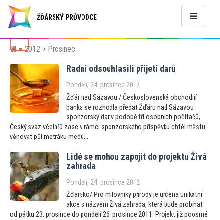
ŽĎÁRSKÝ PRŮVODCE
>
2012
> Prosinec
«
Radní odsouhlasili přijetí darů
Pondělí, 24. prosince 2012
Žďár nad Sázavou / Československá obchodní
banka se rozhodla předat Žďáru nad Sázavou
sponzorský dar v podobě tří osobních počítačů,
Český svaz včelařů zase v rámci sponzorského příspěvku chtěl městu
věnovat půl metráku medu....
Lidé se mohou zapojit do projektu Živá
zahrada
Pondělí, 24. prosince 2012
Žďársko/ Pro milovníky přírody je určena unikátní
akce s názvem Živá zahrada, která bude probíhat
od pátku 23. prosince do pondělí 26. prosince 2011. Projekt již poosmé