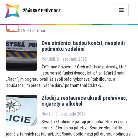
ŽĎÁRSKÝ PRŮVODCE
>
2015
> Listopad
«
Dva strážníci budou končit, nesplnili
podmínku vzdělání
Pondělí, 9. listopadu 2015
Žďár nad Sázavou / Čtyři městské policisty, kteří
jsou ve své funkci dvacet let, přijali žďárští radní.
„Radní jim pogratulovali, že svoji práci vykonávají tak dlouho, a
současně jim předali věcné dary,“ poznamenal žďárský...
Zloděj z restaurace ukradl přehrávač,
cigarety a alkohol
Neděle, 8. listopadu 2015
Svratka / Policisté pátrají po pachateli, který se v
noci ze čtvrtka na pátek ve Svratce vloupal do
jedné z tamních restaurací. „K případu došlo mezi půl druhou hodinou v