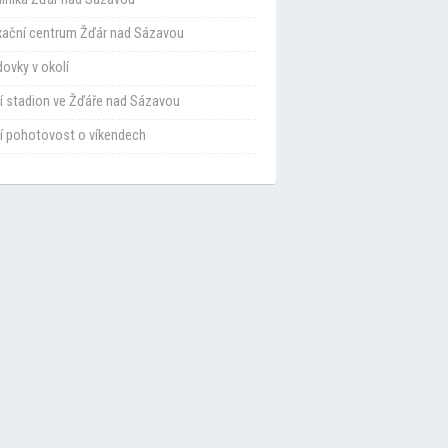
xační centrum Žďár nad Sázavou
ovky v okolí
í stadion ve Žďáře nad Sázavou
í pohotovost o víkendech