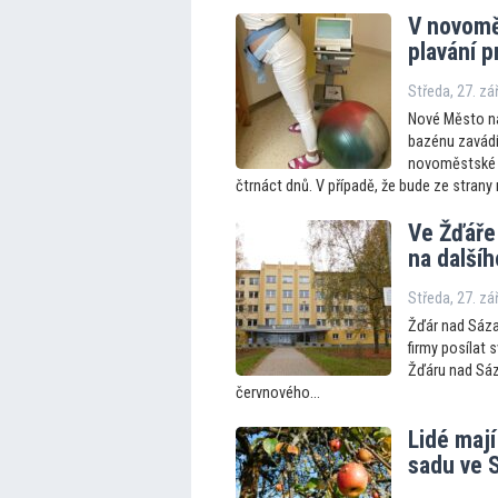
V novomě
plavání p
Středa, 27. zá
Nové Město na
bazénu zavádí
novoměstské 
čtrnáct dnů. V případě, že bude ze strany
Ve Žďáře
na další
Středa, 27. zá
Žďár nad Sáza
firmy posílat
Žďáru nad Sáza
červnového...
Lidé maj
sadu ve 