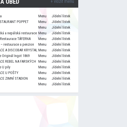
A OBĚD
+ vložit menu
za
Menu
Jídelní lístek
STAURANT POPPET
Menu
Jídelní lístek
Menu
Jídelní lístek
cká a nepálská restaurace
Menu
Jídelní lístek
 Restaurace TÁFERNA
Menu
Jídelní lístek
– restaurace a penzion
Menu
Jídelní lístek
CE A DISCOBAR KRYSTAL
Menu
Jídelní lístek
 Originál Ingot 1869
Menu
Jídelní lístek
CE REBEL NA FARSKÝCH
Menu
Jídelní lístek
 U pily
Menu
Jídelní lístek
CE U POŠTY
Menu
Jídelní lístek
CE ZIMNÍ STADION
Menu
Jídelní lístek
Menu
Jídelní lístek