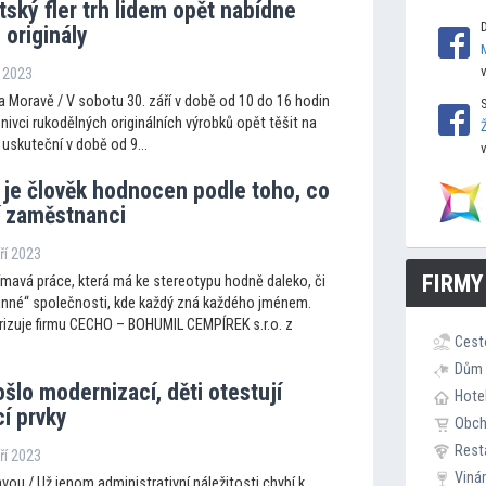
ský fler trh lidem opět nabídne
originály
í 2023
 Moravě / V sobotu 30. září v době od 10 do 16 hodin
ivci rukodělných originálních výrobků opět těšit na
e uskuteční v době od 9...
je člověk hodnocen podle toho, co
í zaměstnanci
áří 2023
FIRMY
ímavá práce, která má ke stereotypu hodně daleko, či
dinné“ společnosti, kde každý zná každého jménem.
rizuje firmu CECHO – BOHUMIL CEMPÍREK s.r.o. z
Cest
Dům 
ošlo modernizací, děti otestují
Hote
í prvky
Obc
Rest
áří 2023
Viná
ou / Už jenom administrativní náležitosti chybí k