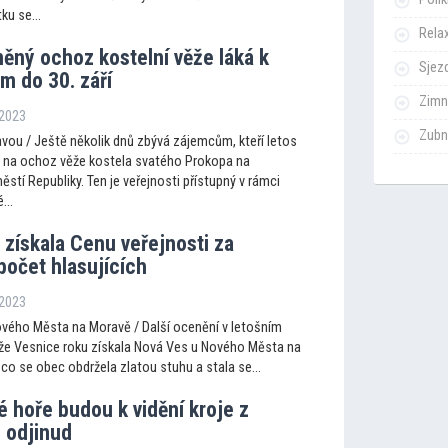
ku se...
Rela
ěný ochoz kostelní věže láká k
Sjezd
m do 30. září
Zimn
 2023
Zubn
vou / Ještě několik dnů zbývá zájemcům, kteří letos
at na ochoz věže kostela svatého Prokopa na
tí Republiky. Ten je veřejnosti přístupný v rámci
...
získala Cenu veřejnosti za
počet hlasujících
 2023
vého Města na Moravě / Další ocenění v letošním
že Vesnice roku získala Nová Ves u Nového Města na
co se obec obdržela zlatou stuhu a stala se...
 hoře budou k vidění kroje z
 odjinud