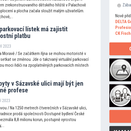
em zrekonstruovaného dětského hřiště v Palachově
Zába
oplocení a plocha začala sloužit malým uživatelům.
Nově přid
chově,...
DELTA G
Profesio
 parkovací lístek má zajistit
CK Fisch
ostní platbu
áří 2023
 Moravě / Se začátkem října se mohou motoristé v
etkat se změnou. Jde o takzvaný virtuální parkovací
udou moci řidiči na zpoplatněných parkovacích místech
yty v Sázavské ulici mají být jen
ané profese
ří 2023
vou / Na 1250 metrech čtverečních v Sázavské ulici,
 radnice prodá společnosti Dostupné bydlení České
 bezmála 8,8 milionu korun, postupně vyrostou
...