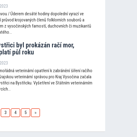
 2023
vou / Úderem desáté hodiny dopolední vyrazí ve
ří průvod krojovaných členů folklorních souborů a
om z vysočinských farností, duchovních či muzikantů
tého...
střici byl prokázán račí mor,
platí půl roku
 2023
mořádná veterinární opatření k zabránění šíření račího
rajskou veterinární správou pro Kraj Vysočina začala
Bystřici na Bystřicku. Vyšetření ve Státním veterinárním
ích...
3
4
5
»