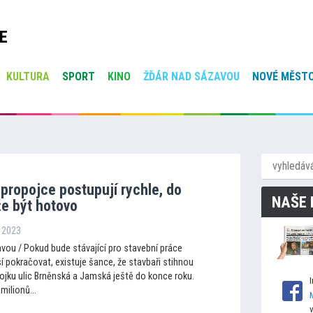
E
KULTURA
SPORT
KINO
ŽĎÁR NAD SÁZAVOU
NOVÉ MĚSTO
propojce postupují rychle, do
NAŠE 
e být hotovo
í 2023
vou / Pokud bude stávající pro stavební práce
í pokračovat, existuje šance, že stavbaři stihnou
ojku ulic Brněnská a Jamská ještě do konce roku.
milionů...