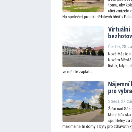
tomu, aby kol
ulici zmizelo 
Na společný projekt dětských hřišť v Pala
Virtuální
bezhotov
Čtvrtek, 28. z
Nové Město na
Novém Městě s
lístek, kdy b
ve městě zaplatit...
Nájemní b
pro vybr
Středa, 27. zá
Žďár nad Sáza
které žďárská
spořitelny za
maximálně tři domy s byty pro zdravotníky,