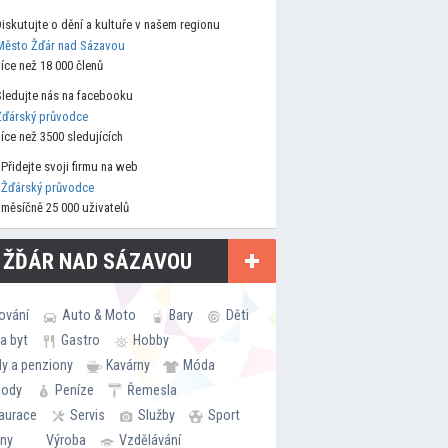
Diskutujte o dění a kultuře v našem regionu
Město Žďár nad Sázavou
více než 18 000 členů
Sledujte nás na facebooku
Žďárský průvodce
více než 3500 sledujících
Přidejte svoji firmu na web
Žďárský průvodce
měsíčně 25 000 uživatelů
 ŽĎÁR NAD SÁZAVOU
ování
Auto & Moto
Bary
Děti
a byt
Gastro
Hobby
ly a penziony
Kavárny
Móda
hody
Peníze
Řemesla
aurace
Servis
Služby
Sport
rny
Výroba
Vzdělávání