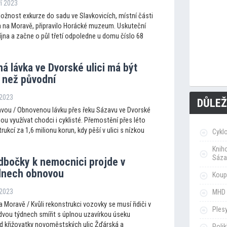
ří 2023
Možnost exkurze do sadu ve Slavkovicích, místní části
na Moravě, připravilo Horácké muzeum. Uskuteční
 října a začne o půl třetí odpoledne u domu číslo 68
á lávka ve Dvorské ulici má být
í než původní
 2023
DŮLEŽ
vou / Obnovenou lávku přes řeku Sázavu ve Dvorské
ou využívat chodci i cyklisté. Přemostění přes léto
rukcí za 1,6 milionu korun, kdy pěší v ulici s nízkou
Cykl
Knih
Sáza
dbočky k nemocnici projde v
 dnech obnovou
Koupa
 2023
MHD 
Moravě / Kvůli rekonstrukci vozovky se musí řidiči v
Ples
 dvou týdnech smířit s úplnou uzavírkou úseku
 křižovatky novoměstských ulic Žďárská a
Poli