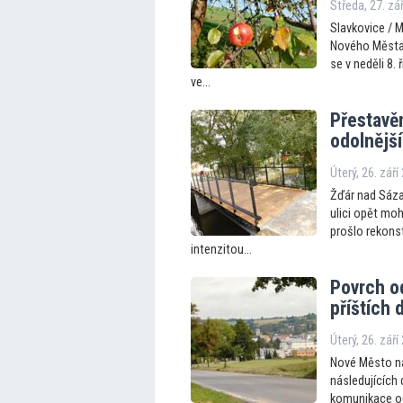
Středa, 27. zá
Slavkovice / 
Nového Města 
se v neděli 8.
ve...
Přestavěn
odolnějš
Úterý, 26. září
Žďár nad Sáza
ulici opět moh
prošlo rekonst
intenzitou...
Povrch o
příštích
Úterý, 26. září
Nové Město na 
následujících
komunikace od