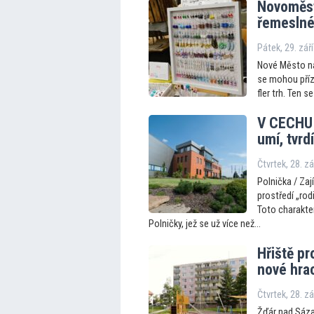
Novoměst
řemeslné 
Pátek, 29. zář
Nové Město na
se mohou přízn
fler trh. Ten s
V CECHU 
umí, tvrd
Čtvrtek, 28. z
Polnička / Zaj
prostředí „ro
Toto charakte
Polničky, jež se už více než...
Hřiště pr
nové hrac
Čtvrtek, 28. z
Žďár nad Sázav