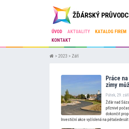
ŽĎÁRSKÝ PRŮVODC
ÚVOD
AKTUALITY
KATALOG FIREM
KONTAKT
>
2023
> Září
Práce na 
zimy můž
Pátek, 29. zář
Žďár nad Sáza
příznivé počas
dokončit prop
Investiční akce vyčíslená na pětašedesát 