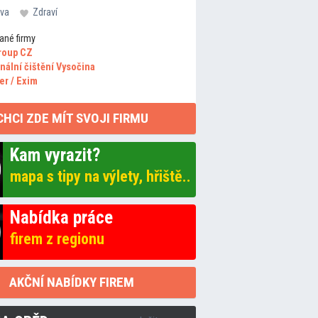
va
Zdraví
ané firmy
roup CZ
nální čištění Vysočina
er / Exim
CHCI ZDE MÍT SVOJI FIRMU
Kam vyrazit?
mapa s tipy na výlety, hřiště..
Nabídka práce
firem z regionu
AKČNÍ NABÍDKY FIREM