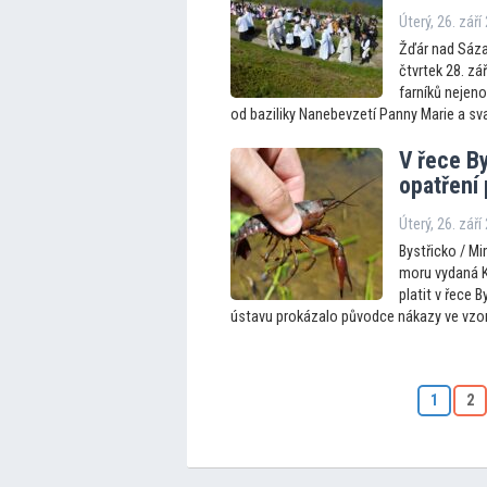
Úterý, 26. září
Žďár nad Sáza
čtvrtek 28. zá
farníků nejen
od baziliky Nanebevzetí Panny Marie a sva
V řece By
opatření 
Úterý, 26. září
Bystřicko / Mi
moru vydaná K
platit v řece 
ústavu prokázalo původce nákazy ve vzorc
1
2