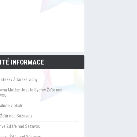
ITÉ INFORMACE
ostezky Žďárské vrchy
ovna Matěje Josefa Sychry Žďár nad
vou
liště v okolí
Žďár nad Sázavou
y ve Žďáře nad Sázavou
klinika Žďár nad Sázavou