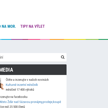
 NA MOR.
TIPY NA VÝLET
MEDIA
Čtěte a inzerujte v našich novinách
Kulturně inzertní měsíčník
měsíčně 17 400 výtisků
Inzerujte na facebooku
Město Žďár nad Sázavou-pronájmy,prodeje,koupě
více než 25 500 členů