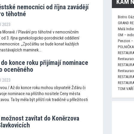
KAM N
stské nemocnici od října zavádějí
ro těhotné
Bistro Oá
GRAND RE
ří 2023
Malá Indie
 Moravě / Plavání pro těhotné v nemocničním
OM – indi
 od 3. října gynekologicko-porodnické oddělení
Penzion –
nemocnice. „Zpočátku se bude konat každých
POLNIČKA 
 nastávajících maminek...
RESTAURA
Restaurace
 do konce roku přijímají nominace
RESTAURA
ho oceněného
Restaurace
RESTAURA
ří 2023
RESTAURA
vou / Až do konce roku mohou obyvatelé Žďáru či
TOM VAŘÍ
 svoje nominace na příštího nositele Ceny města
vou. Ta by měla být příští rok tradičně u příležitosti
í možnost zavítat do Koněrzova
Slavkovicích