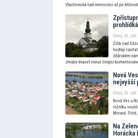
Vlachovická nad nemocnicí až po křižovat
Zpřístupn
prohlídká
Úterý, 26. září
Žďár nad Sáza
hodlají zavít
žďárském náměs
zhruba dvacet minut trvající komentované
Nová Ves 
nejvyšší 
Úterý, 26. září
Nová Ves u No
ročníku soutě
Moravě. Poté, 
Na Zelené
Horácka i