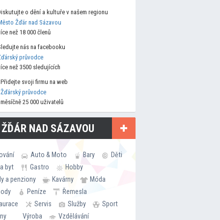
Diskutujte o dění a kultuře v našem regionu
Město Žďár nad Sázavou
více než 18 000 členů
Sledujte nás na facebooku
Žďárský průvodce
více než 3500 sledujících
Přidejte svoji firmu na web
Žďárský průvodce
měsíčně 25 000 uživatelů
 ŽĎÁR NAD SÁZAVOU
ování
Auto & Moto
Bary
Děti
a byt
Gastro
Hobby
ly a penziony
Kavárny
Móda
hody
Peníze
Řemesla
aurace
Servis
Služby
Sport
rny
Výroba
Vzdělávání