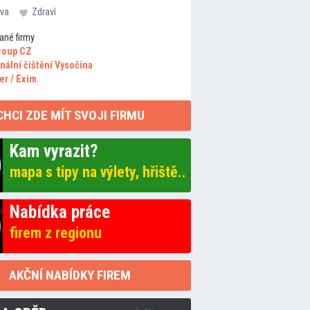
va
Zdraví
ané firmy
roup CZ
nální čištění Vysočina
er / Exim
CHCI ZDE MÍT SVOJI FIRMU
Kam vyrazit?
mapa s tipy na výlety, hřiště..
Nabídka práce
firem z regionu
AKČNÍ NABÍDKY FIREM