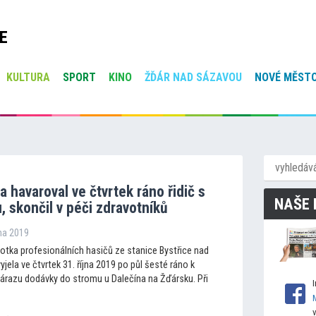
E
KULTURA
SPORT
KINO
ŽĎÁR NAD SÁZAVOU
NOVÉ MĚSTO
a havaroval ve čtvrtek ráno řidič s
NAŠE 
 skončil v péči zdravotníků
jna 2019
notka profesionálních hasičů ze stanice Bystřice nad
jela ve čtvrtek 31. října 2019 po půl šesté ráno k
razu dodávky do stromu u Dalečína na Žďársku. Při