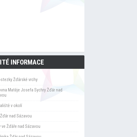
ITÉ INFORMACE
ostezky Žďárské vrchy
ovna Matěje Josefa Sychry Žďár nad
vou
liště v okolí
Žďár nad Sázavou
y ve Žďáře nad Sázavou
klinika Žďár nad Sázavou