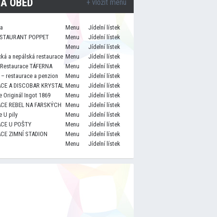
A OBĚD
+ vložit menu
za
Menu
Jídelní lístek
STAURANT POPPET
Menu
Jídelní lístek
Menu
Jídelní lístek
cká a nepálská restaurace
Menu
Jídelní lístek
 Restaurace TÁFERNA
Menu
Jídelní lístek
– restaurace a penzion
Menu
Jídelní lístek
CE A DISCOBAR KRYSTAL
Menu
Jídelní lístek
 Originál Ingot 1869
Menu
Jídelní lístek
CE REBEL NA FARSKÝCH
Menu
Jídelní lístek
 U pily
Menu
Jídelní lístek
CE U POŠTY
Menu
Jídelní lístek
CE ZIMNÍ STADION
Menu
Jídelní lístek
Menu
Jídelní lístek