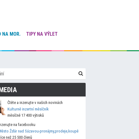
 NA MOR.
TIPY NA VÝLET
MEDIA
Čtěte a inzerujte v našich novinách
Kulturně inzertní měsíčník
měsíčně 17 400 výtisků
Inzerujte na facebooku
Město Žďár nad Sázavou-pronájmy,prodeje,koupě
více než 25 500 členů