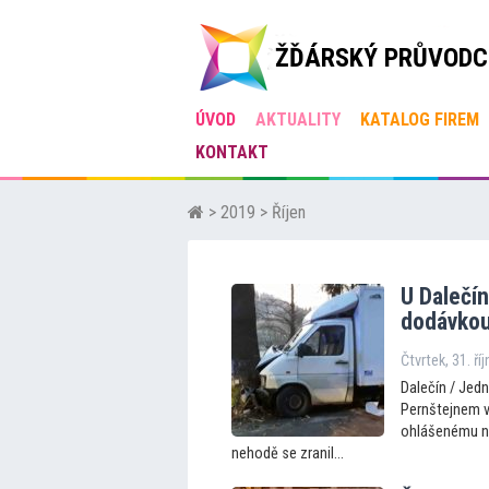
ŽĎÁRSKÝ PRŮVODC
ÚVOD
AKTUALITY
KATALOG FIREM
KONTAKT
>
2019
> Říjen
U Dalečín
dodávkou,
Čtvrtek, 31. ří
Dalečín / Jed
Pernštejnem vy
ohlášenému ná
nehodě se zranil...