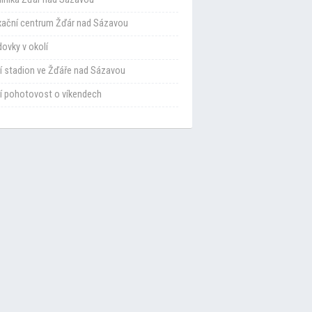
xační centrum Žďár nad Sázavou
ovky v okolí
í stadion ve Žďáře nad Sázavou
í pohotovost o víkendech