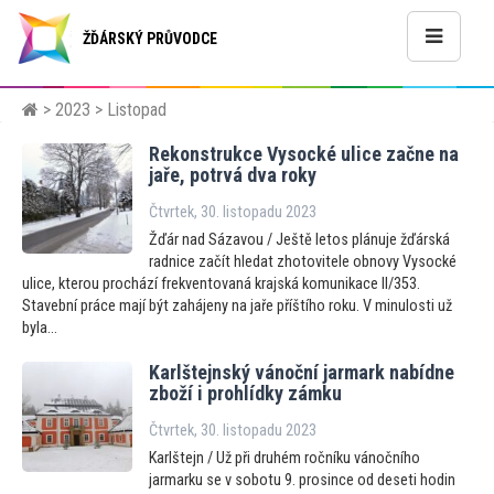
ŽĎÁRSKÝ PRŮVODCE
>
2023
> Listopad
Rekonstrukce Vysocké ulice začne na
jaře, potrvá dva roky
Čtvrtek, 30. listopadu 2023
Žďár nad Sázavou / Ještě letos plánuje žďárská
radnice začít hledat zhotovitele obnovy Vysocké
ulice, kterou prochází frekventovaná krajská komunikace II/353.
Stavební práce mají být zahájeny na jaře příštího roku. V minulosti už
byla...
Karlštejnský vánoční jarmark nabídne
zboží i prohlídky zámku
Čtvrtek, 30. listopadu 2023
Karlštejn / Už při druhém ročníku vánočního
jarmarku se v sobotu 9. prosince od deseti hodin