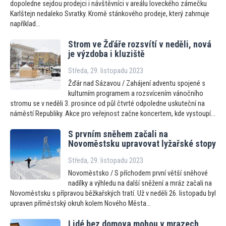
dopoledne sejdou prodejci i návštěvníci v areálu loveckého zámečku
Karlštejn nedaleko Svratky. Kromě stánkového prodeje, který zahrnuje
například...
Strom ve Žďáře rozsvítí v neděli, nová
je výzdoba i kluziště
Středa, 29. listopadu 2023
Žďár nad Sázavou / Zahájení adventu spojené s
kulturním programem a rozsvícením vánočního
stromu se v neděli 3. prosince od půl čtvrté odpoledne uskuteční na
náměstí Republiky. Akce pro veřejnost začne koncertem, kde vystoupí...
S prvním sněhem začali na
Novoměstsku upravovat lyžařské stopy
Středa, 29. listopadu 2023
Novoměstsko / S příchodem první větší sněhové
nadílky a výhledu na další sněžení a mráz začali na
Novoměstsku s přípravou běžkařských tratí. Už v neděli 26. listopadu byl
upraven příměstský okruh kolem Nového Města...
Lidé bez domova mohou v mrazech