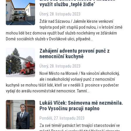
využít službu ‚teplé židle‘
Úterý, 28. listopadu 2023
Žďár nad Sázavou / Jakmile klesne venkovní
teplota pod pět stupňů pod nulou, i v letošní zimě
mohou lidé bez domova využít buď služeb noclehárny ve žďárském
Domě sociálních služeb v Dvořákově ulici, případně...
Zahájení adventu provoní punč z
nemocniční kuchyně
Úterý, 28. listopadu 2023
Nové Město na Moravě / Na vánoční alkoholický,
ale i nealkoholický voňavý punč z nemocniční
kuchyně se mohou těšit lidé, kteří se v neděli 3. prosince v podvečer
vydají do areálu novoměstské nemocnice. Tamní...
Lukáš Vlček: Sněmovna mě nezměnila.
Pro Vysočinu pracuji naplno
Pondělí, 27. listopadu 2023
Za své téměř patnáct let trvající starostování ve