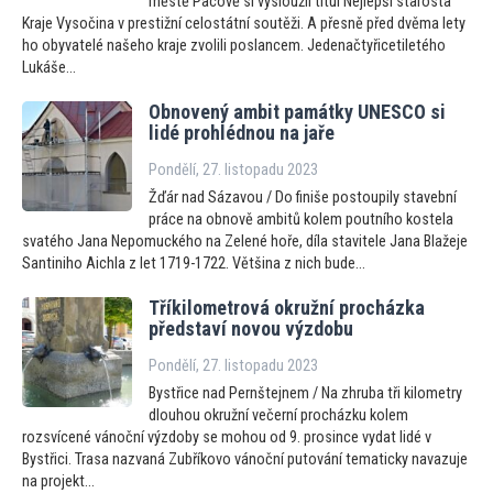
městě Pacově si vysloužil titul Nejlepší starosta
Kraje Vysočina v prestižní celostátní soutěži. A přesně před dvěma lety
ho obyvatelé našeho kraje zvolili poslancem. Jedenačtyřicetiletého
Lukáše...
Obnovený ambit památky UNESCO si
lidé prohlédnou na jaře
Pondělí, 27. listopadu 2023
Žďár nad Sázavou / Do finiše postoupily stavební
práce na obnově ambitů kolem poutního kostela
svatého Jana Nepomuckého na Zelené hoře, díla stavitele Jana Blažeje
Santiniho Aichla z let 1719-1722. Většina z nich bude...
Tříkilometrová okružní procházka
představí novou výzdobu
Pondělí, 27. listopadu 2023
Bystřice nad Pernštejnem / Na zhruba tři kilometry
dlouhou okružní večerní procházku kolem
rozsvícené vánoční výzdoby se mohou od 9. prosince vydat lidé v
Bystřici. Trasa nazvaná Zubříkovo vánoční putování tematicky navazuje
na projekt...