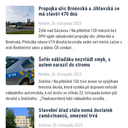
Propojka ulic Brněnská a Jihlavská se
má stavět 470 dnů
Neděle, 26. listopadu 2023
Žďár nad Sázavou / Na přibližně 120 milionů bez
DPH vyjde vybudování propojky ulic Jihlavská a
Brněnská. Přeložka silnice I/19 dlouhá bezmála sedm set metrů začne v
režii Ředitelství silnic a dálnic ČR vznikat...
Šofér náklaďáku nezvládl smyk, s
autem narazil do stromu
Neděle, 26. listopadu 2023
Sněžné / Na přibližně 150 tisíc korun se vyšplhala
hmotná škoda, která vznikla při dopravní nehodě
nákladního automobilu, k níž došlo ve středu 22. listopadu kolem půl
desáté u Sněžného. „Třiadvacetiletý řidič nákladního vozidla...
Stavební úřad stále nemá dostatek
zaměstnanců, omezení trvá
Sobota, 25. listopadu 2023