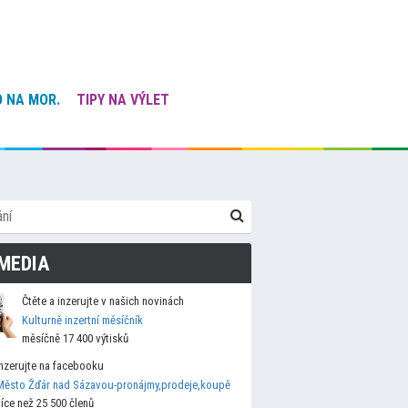
 NA MOR.
TIPY NA VÝLET
MEDIA
Čtěte a inzerujte v našich novinách
Kulturně inzertní měsíčník
měsíčně 17 400 výtisků
Inzerujte na facebooku
Město Žďár nad Sázavou-pronájmy,prodeje,koupě
více než 25 500 členů