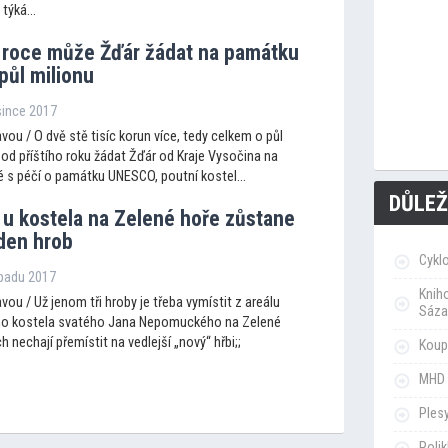
týká...
m roce může Žďár žádat na památku
ůl milionu
since 2017
ou / O dvě stě tisíc korun více, tedy celkem o půl
 od příštího roku žádat Žďár od Kraje Vysočina na
é s péčí o památku UNESCO, poutní kostel...
DŮLEŽ
k u kostela na Zelené hoře zůstane
eden hrob
Cykl
opadu 2017
Knih
ou / Už jenom tři hroby je třeba vymístit z areálu
Sáza
ho kostela svatého Jana Nepomuckého na Zelené
h nechají přemístit na vedlejší „nový“ hřbi;;
Koupa
MHD 
Ples
Poli