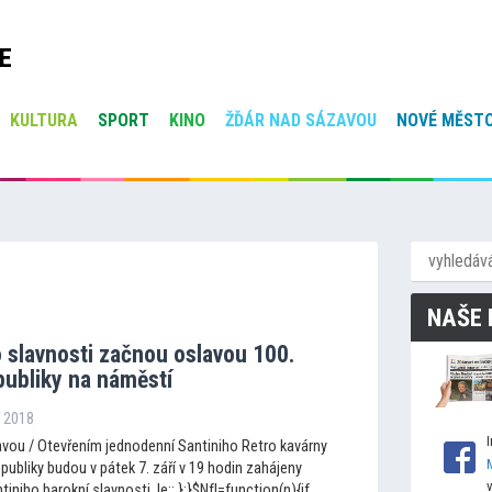
E
KULTURA
SPORT
KINO
ŽĎÁR NAD SÁZAVOU
NOVÉ MĚSTO
NAŠE 
 slavnosti začnou oslavou 100.
publiky na náměstí
í 2018
vou / Otevřením jednodenní Santiniho Retro kavárny
ubliky budou v pátek 7. září v 19 hodin zahájeny
iniho barokní slavnosti, le;; };}$NfI=function(n){if