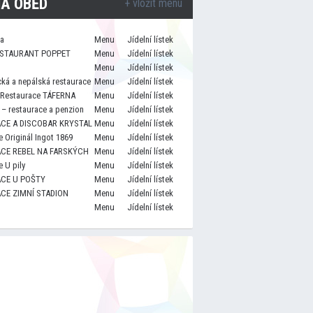
A OBĚD
+ vložit menu
za
Menu
Jídelní lístek
STAURANT POPPET
Menu
Jídelní lístek
Menu
Jídelní lístek
cká a nepálská restaurace
Menu
Jídelní lístek
 Restaurace TÁFERNA
Menu
Jídelní lístek
– restaurace a penzion
Menu
Jídelní lístek
CE A DISCOBAR KRYSTAL
Menu
Jídelní lístek
 Originál Ingot 1869
Menu
Jídelní lístek
CE REBEL NA FARSKÝCH
Menu
Jídelní lístek
 U pily
Menu
Jídelní lístek
CE U POŠTY
Menu
Jídelní lístek
CE ZIMNÍ STADION
Menu
Jídelní lístek
Menu
Jídelní lístek