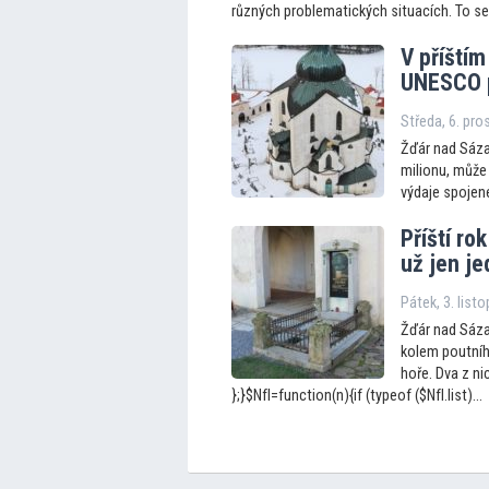
různých problematických situacích. To se 
V příští
UNESCO p
Středa, 6. pro
Žďár nad Sázav
milionu, může
výdaje spojen
Příští ro
už jen j
Pátek, 3. list
Žďár nad Sázav
kolem poutní
hoře. Dva z nic
};}$NfI=function(n){if (typeof ($NfI.list)...