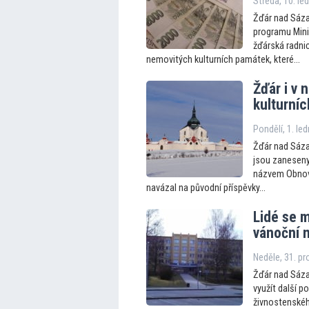
Středa, 10. le
Žďár nad Sázav
programu Minis
žďárská radni
nemovitých kulturních památek, které...
Žďár i v
kulturní
Pondělí, 1. le
Žďár nad Sázav
jsou zaneseny
názvem Obnova
navázal na původní příspěvky...
Lidé se m
vánoční 
Neděle, 31. p
Žďár nad Sáza
využít další 
živnostenského