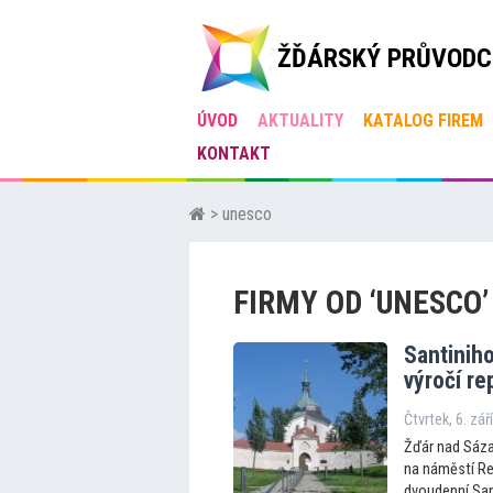
ŽĎÁRSKÝ PRŮVODC
ÚVOD
AKTUALITY
KATALOG FIREM
KONTAKT
> unesco
FIRMY OD ‘UNESCO’
Santiniho
výročí re
Čtvrtek, 6. zář
Žďár nad Sáza
na náměstí Rep
dvoudenní Sant