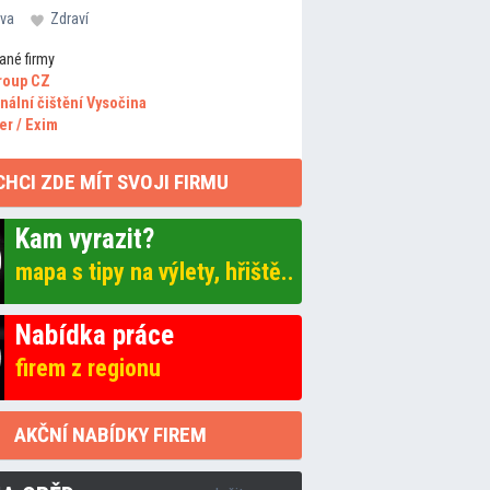
va
Zdraví
ané firmy
roup CZ
nální čištění Vysočina
er / Exim
CHCI ZDE MÍT SVOJI FIRMU
Kam vyrazit?
mapa s tipy na výlety, hřiště..
Nabídka práce
firem z regionu
AKČNÍ NABÍDKY FIREM