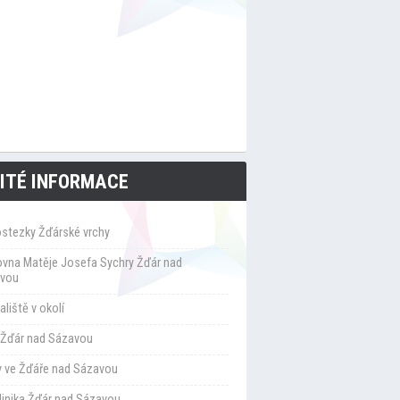
ITÉ INFORMACE
ostezky Žďárské vrchy
ovna Matěje Josefa Sychry Žďár nad
vou
liště v okolí
Žďár nad Sázavou
y ve Žďáře nad Sázavou
klinika Žďár nad Sázavou