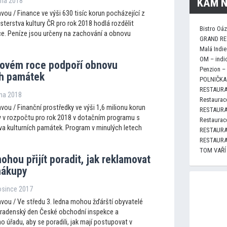
KAM N
dna 2018
ou / Finance ve výši 630 tisíc korun pocházející z
terstva kultury ČR pro rok 2018 hodlá rozdělit
Bistro Oá
ce. Peníze jsou určeny na zachování a obnovu
GRAND RE
Malá Indie
OM – indi
 novém roce podpoří obnovu
Penzion –
ch památek
POLNIČKA 
RESTAURA
dna 2018
Restaurace
ou / Finanční prostředky ve výši 1,6 milionu korun
RESTAURA
 v rozpočtu pro rok 2018 v dotačním programu s
Restaurace
 kulturních památek. Program v minulých letech
RESTAURA
RESTAURA
TOM VAŘÍ
ohou přijít poradit, jak reklamovat
nákupy
rosince 2017
vou / Ve středu 3. ledna mohou žďárští obyvatelé
poradenský den České obchodní inspekce a
 úřadu, aby se poradili, jak mají postupovat v