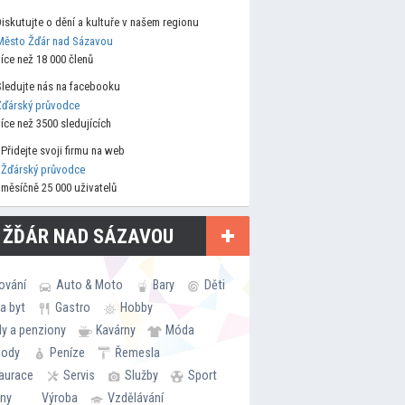
Diskutujte o dění a kultuře v našem regionu
Město Žďár nad Sázavou
více než 18 000 členů
Sledujte nás na facebooku
Žďárský průvodce
více než 3500 sledujících
Přidejte svoji firmu na web
Žďárský průvodce
měsíčně 25 000 uživatelů
 ŽĎÁR NAD SÁZAVOU
ování
Auto & Moto
Bary
Děti
a byt
Gastro
Hobby
ly a penziony
Kavárny
Móda
hody
Peníze
Řemesla
aurace
Servis
Služby
Sport
rny
Výroba
Vzdělávání