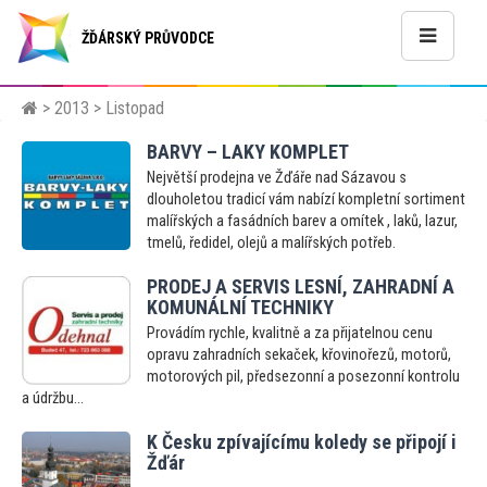
ŽĎÁRSKÝ PRŮVODCE
>
2013
> Listopad
BARVY – LAKY KOMPLET
Největší prodejna ve Žďáře nad Sázavou s
dlouholetou tradicí vám nabízí kompletní sortiment
malířských a fasádních barev a omítek , laků, lazur,
tmelů, ředidel, olejů a malířských potřeb.
PRODEJ A SERVIS LESNÍ, ZAHRADNÍ A
KOMUNÁLNÍ TECHNIKY
Provádím rychle, kvalitně a za přijatelnou cenu
opravu zahradních sekaček, křovinořezů, motorů,
motorových pil, předsezonní a posezonní kontrolu
a údržbu...
K Česku zpívajícímu koledy se připojí i
Žďár