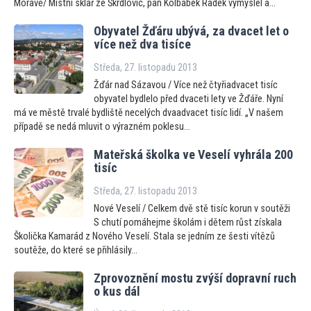
Moravě/ Místní sklář ze Škrdlovic, pan Kolbábek Radek vymyslel a...
Obyvatel Žďáru ubývá, za dvacet let o
více než dva tisíce
Středa, 27. listopadu 2013
Žďár nad Sázavou / Více než čtyřiadvacet tisíc
obyvatel bydlelo před dvaceti lety ve Žďáře. Nyní
má ve městě trvalé bydliště necelých dvaadvacet tisíc lidí. „V našem
případě se nedá mluvit o výrazném poklesu...
Mateřská školka ve Veselí vyhrála 200
tisíc
Středa, 27. listopadu 2013
Nové Veselí / Celkem dvě stě tisíc korun v soutěži
S chutí pomáhejme školám i dětem růst získala
Školička Kamarád z Nového Veselí. Stala se jedním ze šesti vítězů
soutěže, do které se přihlásily...
Zprovoznění mostu zvýší dopravní ruch
o kus dál