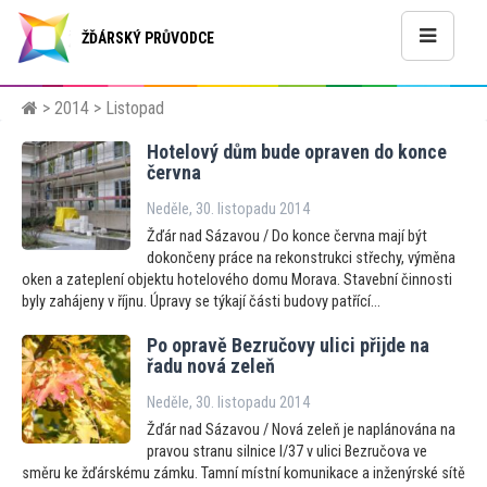
ŽĎÁRSKÝ PRŮVODCE
>
2014
> Listopad
Hotelový dům bude opraven do konce
června
Neděle, 30. listopadu 2014
Žďár nad Sázavou / Do konce června mají být
dokončeny práce na rekonstrukci střechy, výměna
oken a zateplení objektu hotelového domu Morava. Stavební činnosti
byly zahájeny v říjnu. Úpravy se týkají části budovy patřící...
Po opravě Bezručovy ulici přijde na
řadu nová zeleň
Neděle, 30. listopadu 2014
Žďár nad Sázavou / Nová zeleň je naplánována na
pravou stranu silnice I/37 v ulici Bezručova ve
směru ke žďárskému zámku. Tamní místní komunikace a inženýrské sítě