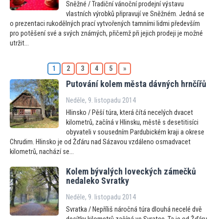
Sněžné / Tradiční vánoční prodejní výstavu
vlastních výrobků připravují ve Sněžném. Jedná se
o prezentaci rukodělných prací vytvořených tamními lidmi především
pro potěšení své a svých známých, přičemž při jejich prodeji je možné
utržit...
1
2
3
4
5
»
Pu
tování kolem města dávných hrnčířů
Neděle, 9. listopadu 2014
Hlinsko / Pěší túra, která čítá necelých dvacet
kilometrů, začíná v Hlinsku, městě s desetitisíci
obyvateli v sousedním Pardubickém kraji a okrese
Chrudim. Hlinsko je od Žďáru nad Sázavou vzdáleno osmadvacet
kilometrů, nachází se...
Kolem bývalých loveckých zámečků
nedaleko Svratky
Neděle, 9. listopadu 2014
Svratka / Nepříliš náročná túra dlouhá necelé dvě