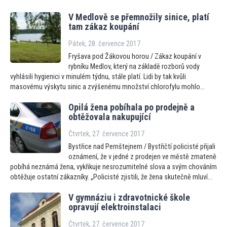
V Medlově se přemnožily sinice, platí
tam zákaz koupání
Pátek, 28. července 2017
Fryšava pod Žákovou horou / Zákaz koupání v
rybníku Medlov, který na základě rozborů vody
vyhlásili hygienici v minulém týdnu, stále platí. Lidi by tak kvůli
masovému výskytu sinic a zvýšenému množství chlorofylu mohlo...
Opilá žena pobíhala po prodejně a
obtěžovala nakupující
Čtvrtek, 27. července 2017
Bystřice nad Pernštejnem / Bystřičtí policisté přijali
oznámení, že v jedné z prodejen ve městě zmateně
pobíhá neznámá žena, vykřikuje nesrozumitelné slova a svým chováním
obtěžuje ostatní zákazníky. „Policisté zjistili, že žena skutečně mluví...
V gymnáziu i zdravotnické škole
opravují elektroinstalaci
Čtvrtek, 27. července 2017