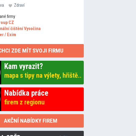
va
Zdraví
ané firmy
roup CZ
nální čištění Vysočina
er / Exim
CHCI ZDE MÍT SVOJI FIRMU
Kam vyrazit?
mapa s tipy na výlety, hřiště..
Nabídka práce
firem z regionu
AKČNÍ NABÍDKY FIREM