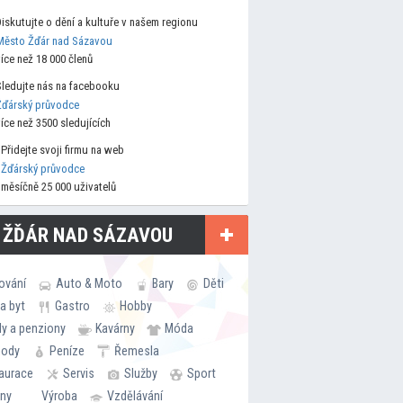
Diskutujte o dění a kultuře v našem regionu
Město Žďár nad Sázavou
více než 18 000 členů
Sledujte nás na facebooku
Žďárský průvodce
více než 3500 sledujících
Přidejte svoji firmu na web
Žďárský průvodce
měsíčně 25 000 uživatelů
 ŽĎÁR NAD SÁZAVOU
ování
Auto & Moto
Bary
Děti
a byt
Gastro
Hobby
ly a penziony
Kavárny
Móda
hody
Peníze
Řemesla
aurace
Servis
Služby
Sport
rny
Výroba
Vzdělávání