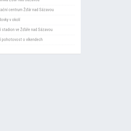
xační centrum Žďár nad Sázavou
ovky v okolí
í stadion ve Žďáře nad Sázavou
í pohotovost o víkendech