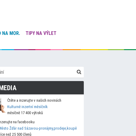
 NA MOR.
TIPY NA VÝLET
MEDIA
Čtěte a inzerujte v našich novinách
Kulturně inzertní měsíčník
měsíčně 17 400 výtisků
Inzerujte na facebooku
Město Žďár nad Sázavou-pronájmy,prodeje,koupě
více než 25 500 členů