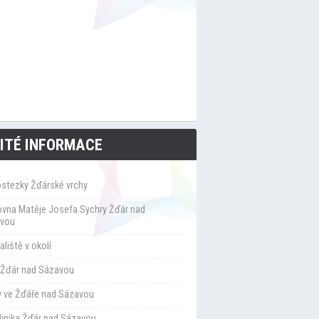
ITÉ INFORMACE
ostezky Žďárské vrchy
ovna Matěje Josefa Sychry Žďár nad
vou
liště v okolí
Žďár nad Sázavou
y ve Žďáře nad Sázavou
klinika Žďár nad Sázavou