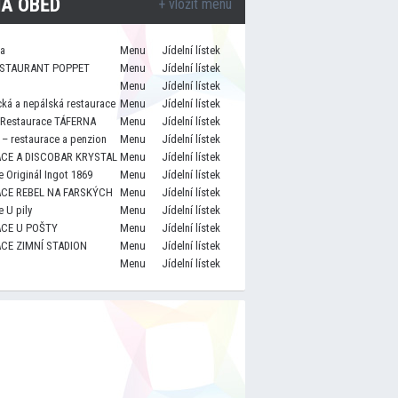
A OBĚD
+ vložit menu
za
Menu
Jídelní lístek
STAURANT POPPET
Menu
Jídelní lístek
Menu
Jídelní lístek
cká a nepálská restaurace
Menu
Jídelní lístek
 Restaurace TÁFERNA
Menu
Jídelní lístek
– restaurace a penzion
Menu
Jídelní lístek
CE A DISCOBAR KRYSTAL
Menu
Jídelní lístek
 Originál Ingot 1869
Menu
Jídelní lístek
CE REBEL NA FARSKÝCH
Menu
Jídelní lístek
 U pily
Menu
Jídelní lístek
CE U POŠTY
Menu
Jídelní lístek
CE ZIMNÍ STADION
Menu
Jídelní lístek
Menu
Jídelní lístek