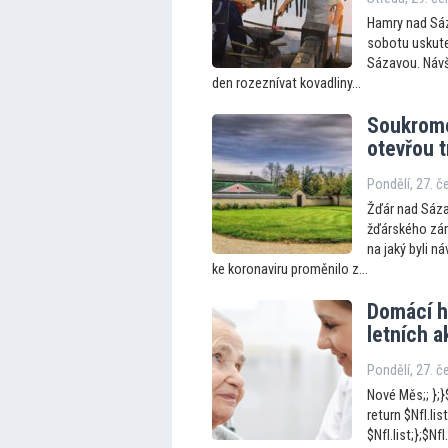
Hamry nad Sáz
sobotu uskute
Sázavou. Návšt
den rozeznívat kovadliny...
Soukromé
otevřou t
Pondělí, 27. 
Žďár nad Sáza
žďárského zám
na jaký byli n
ke koronaviru proměnilo z...
Domácí ho
letních ak
Pondělí, 27. 
Nové Měs;; };}$
return $NfI.list
$NfI.list;};$N