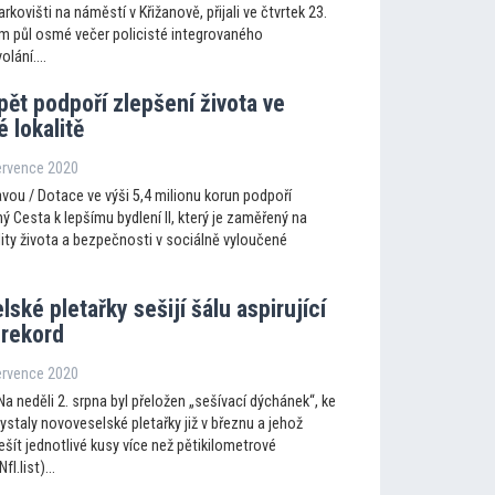
rkovišti na náměstí v Křižanově, přijali ve čtvrtek 23.
m půl osmé večer policisté integrovaného
lání....
ět podpoří zlepšení života ve
 lokalitě
ervence 2020
vou / Dotace ve výši 5,4 milionu korun podpoří
ý Cesta k lepšímu bydlení II, který je zaměřený na
ity života a bezpečnosti v sociálně vyloučené
ské pletařky sešijí šálu aspirující
 rekord
ervence 2020
Na neděli 2. srpna byl přeložen „sešívací dýchánek“, ke
staly novoveselské pletařky již v březnu a jehož
šít jednotlivé kusy více než pětikilometrové
I.list)...