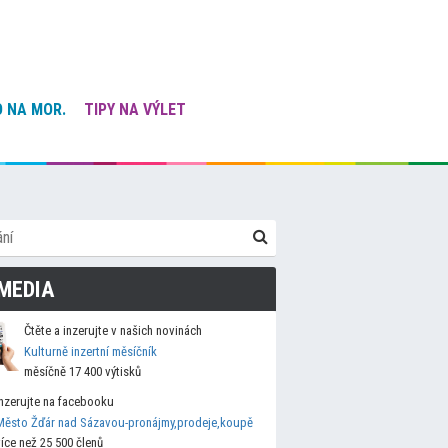
 NA MOR.
TIPY NA VÝLET
MEDIA
Čtěte a inzerujte v našich novinách
Kulturně inzertní měsíčník
měsíčně 17 400 výtisků
Inzerujte na facebooku
Město Žďár nad Sázavou-pronájmy,prodeje,koupě
více než 25 500 členů