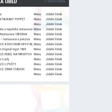
A OBĚD
+ vložit menu
za
Menu
Jídelní lístek
STAURANT POPPET
Menu
Jídelní lístek
Menu
Jídelní lístek
cká a nepálská restaurace
Menu
Jídelní lístek
 Restaurace TÁFERNA
Menu
Jídelní lístek
– restaurace a penzion
Menu
Jídelní lístek
CE A DISCOBAR KRYSTAL
Menu
Jídelní lístek
 Originál Ingot 1869
Menu
Jídelní lístek
CE REBEL NA FARSKÝCH
Menu
Jídelní lístek
 U pily
Menu
Jídelní lístek
CE U POŠTY
Menu
Jídelní lístek
CE ZIMNÍ STADION
Menu
Jídelní lístek
Menu
Jídelní lístek