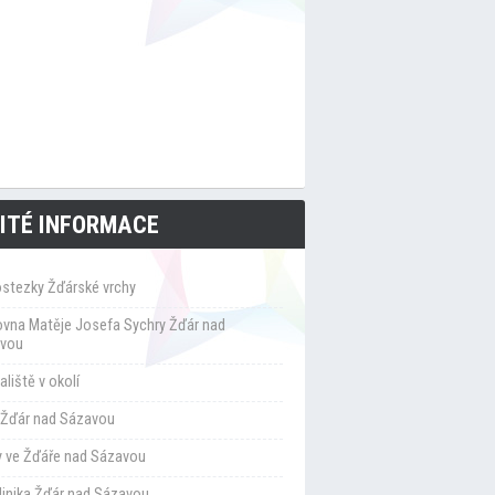
ITÉ INFORMACE
ostezky Žďárské vrchy
ovna Matěje Josefa Sychry Žďár nad
vou
liště v okolí
Žďár nad Sázavou
y ve Žďáře nad Sázavou
klinika Žďár nad Sázavou