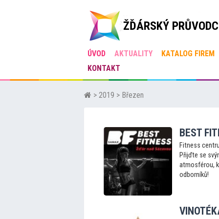
ŽĎÁRSKÝ PRŮVODC
ÚVOD
AKTUALITY
KATALOG FIREM
KONTAKT
>
2019
> Březen
BEST FI
Fitness centru
Přijďte se svý
atmosférou, k
odborníků!
VINOTÉK