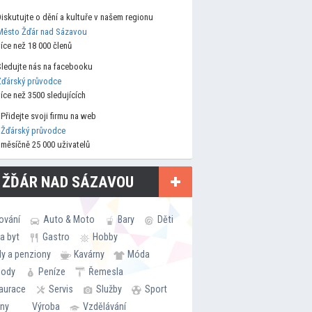
Diskutujte o dění a kultuře v našem regionu
Město Žďár nad Sázavou
více než 18 000 členů
Sledujte nás na facebooku
Žďárský průvodce
více než 3500 sledujících
Přidejte svoji firmu na web
Žďárský průvodce
měsíčně 25 000 uživatelů
 ŽĎÁR NAD SÁZAVOU
ování
Auto & Moto
Bary
Děti
a byt
Gastro
Hobby
ly a penziony
Kavárny
Móda
hody
Peníze
Řemesla
aurace
Servis
Služby
Sport
rny
Výroba
Vzdělávání