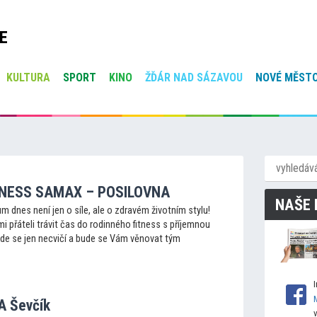
E
KULTURA
SPORT
KINO
ŽĎÁR NAD SÁZAVOU
NOVÉ MĚSTO
TNESS SAMAX – POSILOVNA
NAŠE 
m dnes není jen o síle, ale o zdravém životním stylu!
mi přáteli trávit čas do rodinného fitness s příjemnou
de se jen necvičí a bude se Vám věnovat tým
A Ševčík