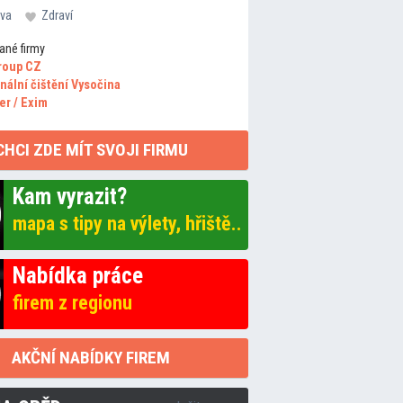
va
Zdraví
ané firmy
roup CZ
nální čištění Vysočina
er / Exim
CHCI ZDE MÍT SVOJI FIRMU
Kam vyrazit?
mapa s tipy na výlety, hřiště..
Nabídka práce
firem z regionu
AKČNÍ NABÍDKY FIREM