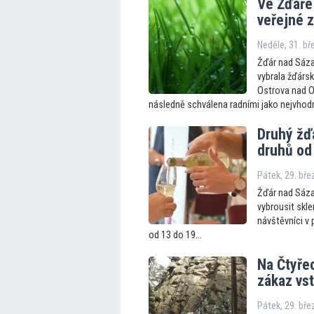
Ve Žďáře
veřejné 
Neděle, 31. b
Žďár nad Sáza
vybrala žďársk
Ostrova nad O
následně schválena radními jako nejvhodně
Druhý žďá
druhů od
Pátek, 29. bř
Žďár nad Sáza
vybrousit skl
návštěvníci v 
od 13 do 19...
Na Čtyřec
zákaz vs
Pátek, 29. bř