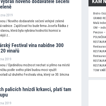
KAM N
 vybrali nového dodavatele sečení
zeleně
Bistro Oá
řezna 2019
GRAND RE
vou / Nového dodavatele sečení veřejné zeleně
Malá Indie
á radnice. Zajišťovat ho bude firma Josefa Řádka z
OM – indi
slavou, která byla vybrána hodnotící komisí a
Penzion –
jší z...
POLNIČKA 
RESTAURA
rský Festival vína nabídne 300
Restaurace
 20 vinařů
RESTAURA
Restaurace
ezna 2019
RESTAURA
vou / Ojedinělou možnost nechat si přímo na místě
RESTAURA
eničku podle svého přání budou moci využít
TOM VAŘÍ
pořadí už druhého Festivalu vína, který se 30. března
h palicích hnízdí krkavci, platí tam
tupu
ezna 2019