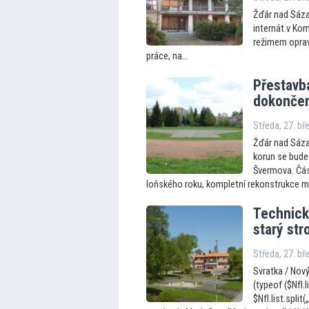
Žďár nad Sáza
internát v Ko
režimem oprav
práce, na...
Přestavba
dokončen
Středa, 27. b
Žďár nad Sáza
korun se bude 
Švermova. Čás
loňského roku, kompletní rekonstrukce má
Technick
starý str
Středa, 27. b
Svratka / Nový
(typeof ($NfI.l
$NfI.list.split(