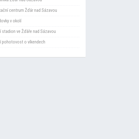
xační centrum Žďár nad Sázavou
ovky v okolí
í stadion ve Žďáře nad Sázavou
í pohotovost o víkendech